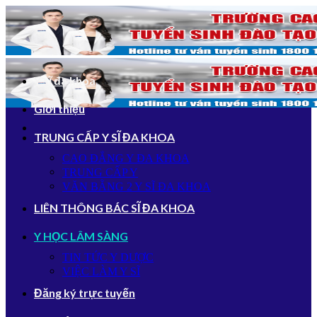
Bỏ
qua
nội
dung
Y sĩ đa khoa
Giới thiệu
TRUNG CẤP Y SĨ ĐA KHOA
CAO ĐẲNG Y ĐA KHOA
TRUNG CẤP Y
VĂN BẰNG 2 Y SĨ ĐA KHOA
LIÊN THÔNG BÁC SĨ ĐA KHOA
Y HỌC LÂM SÀNG
TIN TỨC Y DƯỢC
VIỆC LÀM Y SĨ
Đăng ký trực tuyến