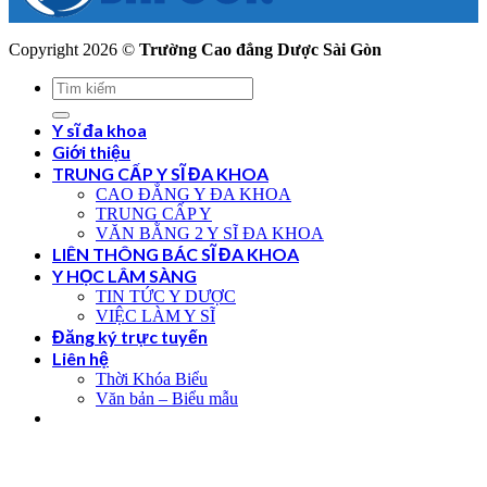
Copyright 2026 ©
Trường Cao đẳng Dược Sài Gòn
Y sĩ đa khoa
Giới thiệu
TRUNG CẤP Y SĨ ĐA KHOA
CAO ĐẲNG Y ĐA KHOA
TRUNG CẤP Y
VĂN BẰNG 2 Y SĨ ĐA KHOA
LIÊN THÔNG BÁC SĨ ĐA KHOA
Y HỌC LÂM SÀNG
TIN TỨC Y DƯỢC
VIỆC LÀM Y SĨ
Đăng ký trực tuyến
Liên hệ
Thời Khóa Biểu
Văn bản – Biểu mẫu