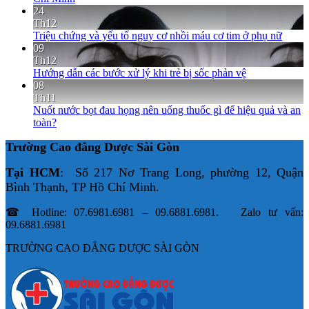
24
Th12
Triệu chứng và yếu tố nguy cơ nhồi máu cơ tim ở phụ nữ
09
Th12
Hướng dẫn các bước xử lý khi trẻ bị sốc phản vệ
08
Th11
Nuốt nước bọt đau họng nên uống thuốc gì để hiệu quả và an
toàn?
Trường Cao đẳng Dược Sài Gòn
Tại HCM
: Số 217 Nơ Trang Long, phường 12, Quận
Bình Thạnh, TP Hồ Chí Minh.
☎ Hotline: 07.6981.6981 – 09.6881.6981. Zalo tư vấn:
09.6881.6981
TRƯỜNG CAO ĐẲNG DƯỢC SÀI GÒN