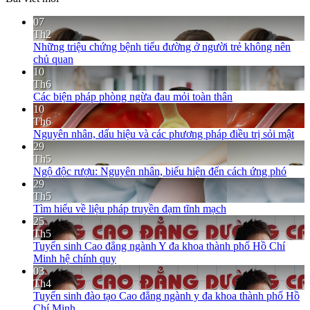
07
Th2
Những triệu chứng bệnh tiểu đường ở người trẻ không nên
chủ quan
10
Th6
Các biện pháp phòng ngừa đau mỏi toàn thân
10
Th6
Nguyên nhân, dấu hiệu và các phương pháp điều trị sỏi mật
29
Th5
Ngộ độc rượu: Nguyên nhân, biểu hiện đến cách ứng phó
29
Th5
Tìm hiểu về liệu pháp truyền đạm tĩnh mạch
25
Th5
Tuyển sinh Cao đẳng ngành Y đa khoa thành phố Hồ Chí
Minh hệ chính quy
03
Th4
Tuyển sinh đào tạo Cao đẳng ngành y đa khoa thành phố Hồ
Chí Minh