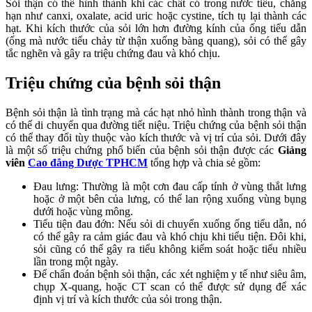
Sỏi thận có thể hình thành khi các chất có trong nước tiểu, chẳng
hạn như canxi, oxalate, acid uric hoặc cystine, tích tụ lại thành các
hạt. Khi kích thước của sỏi lớn hơn đường kính của ống tiểu dẫn
(ống mà nước tiểu chảy từ thận xuống bàng quang), sỏi có thể gây
tắc nghẽn và gây ra triệu chứng đau và khó chịu.
Triệu chứng của bệnh sỏi thận
Bệnh sỏi thận là tình trạng mà các hạt nhỏ hình thành trong thận và
có thể di chuyển qua đường tiết niệu. Triệu chứng của bệnh sỏi thận
có thể thay đổi tùy thuộc vào kích thước và vị trí của sỏi. Dưới đây
là một số triệu chứng phổ biến của bệnh sỏi thận được các
Giảng
viên
Cao đẳng Dược TPHCM
tổng hợp và chia sẻ gồm:
Đau lưng: Thường là một cơn đau cấp tính ở vùng thắt lưng
hoặc ở một bên của lưng, có thể lan rộng xuống vùng bụng
dưới hoặc vùng mông.
Tiểu tiện đau đớn: Nếu sỏi di chuyển xuống ống tiểu dẫn, nó
có thể gây ra cảm giác đau và khó chịu khi tiểu tiện. Đôi khi,
sỏi cũng có thể gây ra tiểu không kiểm soát hoặc tiểu nhiều
lần trong một ngày.
Để chẩn đoán bệnh sỏi thận, các xét nghiệm y tế như siêu âm,
chụp X-quang, hoặc CT scan có thể được sử dụng để xác
định vị trí và kích thước của sỏi trong thận.