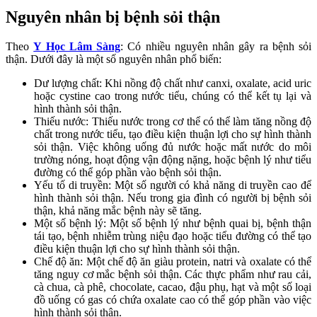
Nguyên nhân bị bệnh sỏi thận
Theo
Y Học Lâm Sàng
: Có nhiều nguyên nhân gây ra bệnh sỏi
thận. Dưới đây là một số nguyên nhân phổ biến:
Dư lượng chất: Khi nồng độ chất như canxi, oxalate, acid uric
hoặc cystine cao trong nước tiểu, chúng có thể kết tụ lại và
hình thành sỏi thận.
Thiếu nước: Thiếu nước trong cơ thể có thể làm tăng nồng độ
chất trong nước tiểu, tạo điều kiện thuận lợi cho sự hình thành
sỏi thận. Việc không uống đủ nước hoặc mất nước do môi
trường nóng, hoạt động vận động nặng, hoặc bệnh lý như tiểu
đường có thể góp phần vào bệnh sỏi thận.
Yếu tố di truyền: Một số người có khả năng di truyền cao để
hình thành sỏi thận. Nếu trong gia đình có người bị bệnh sỏi
thận, khả năng mắc bệnh này sẽ tăng.
Một số bệnh lý: Một số bệnh lý như bệnh quai bị, bệnh thận
tái tạo, bệnh nhiễm trùng niệu đạo hoặc tiểu đường có thể tạo
điều kiện thuận lợi cho sự hình thành sỏi thận.
Chế độ ăn: Một chế độ ăn giàu protein, natri và oxalate có thể
tăng nguy cơ mắc bệnh sỏi thận. Các thực phẩm như rau cải,
cà chua, cà phê, chocolate, cacao, đậu phụ, hạt và một số loại
đồ uống có gas có chứa oxalate cao có thể góp phần vào việc
hình thành sỏi thận.