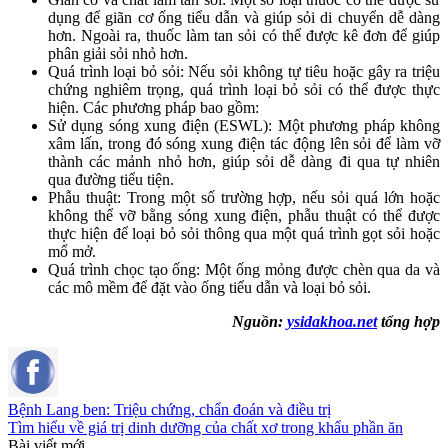
dụng để giãn cơ ống tiểu dẫn và giúp sỏi di chuyển dễ dàng
hơn. Ngoài ra, thuốc làm tan sỏi có thể được kê đơn để giúp
phân giải sỏi nhỏ hơn.
Quá trình loại bỏ sỏi: Nếu sỏi không tự tiêu hoặc gây ra triệu
chứng nghiêm trọng, quá trình loại bỏ sỏi có thể được thực
hiện. Các phương pháp bao gồm:
Sử dụng sóng xung điện (ESWL): Một phương pháp không
xâm lấn, trong đó sóng xung điện tác động lên sỏi để làm vỡ
thành các mảnh nhỏ hơn, giúp sỏi dễ dàng đi qua tự nhiên
qua đường tiểu tiện.
Phẫu thuật: Trong một số trường hợp, nếu sỏi quá lớn hoặc
không thể vỡ bằng sóng xung điện, phẫu thuật có thể được
thực hiện để loại bỏ sỏi thông qua một quá trình gọt sỏi hoặc
mổ mở.
Quá trình chọc tạo ống: Một ống mỏng được chèn qua da và
các mô mềm để đặt vào ống tiểu dẫn và loại bỏ sỏi.
Nguồn:
ysidakhoa.net
tổng hợp
Bệnh Lang ben: Triệu chứng, chẩn đoán và điều trị
Tìm hiểu về giá trị dinh dưỡng của chất xơ trong khẩu phần ăn
Bài viết mới