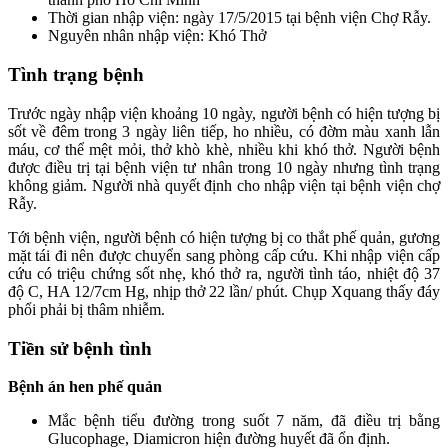
Thời gian nhập viện: ngày 17/5/2015 tại bệnh viện Chợ Rẫy.
Nguyên nhân nhập viện: Khó Thở
Tình trạng bệnh
Trước ngày nhập viện khoảng 10 ngày, người bệnh có hiện tượng bị
sốt về đêm trong 3 ngày liên tiếp, ho nhiều, có đờm màu xanh lẫn
máu, cơ thể mệt mỏi, thở khò khè, nhiều khi khó thở. Người bệnh
được điều trị tại bệnh viện tư nhân trong 10 ngày nhưng tình trạng
không giảm. Người nhà quyết định cho nhập viện tại bệnh viện chợ
Rẫy.
Tới bệnh viện, người bệnh có hiện tượng bị co thắt phế quản, gương
mặt tái đi nên được chuyển sang phòng cấp cứu. Khi nhập viện cấp
cứu có triệu chứng sốt nhẹ, khó thở ra, người tình táo, nhiệt độ 37
độ C, HA 12/7cm Hg, nhịp thở 22 lần/ phút. Chụp Xquang thấy đáy
phổi phải bị thâm nhiễm.
Tiền sử bệnh tình
Bệnh án hen phế quản
Mắc bệnh tiểu đường trong suốt 7 năm, đã điều trị bằng
Glucophage, Diamicron hiện đường huyết đã ổn định.