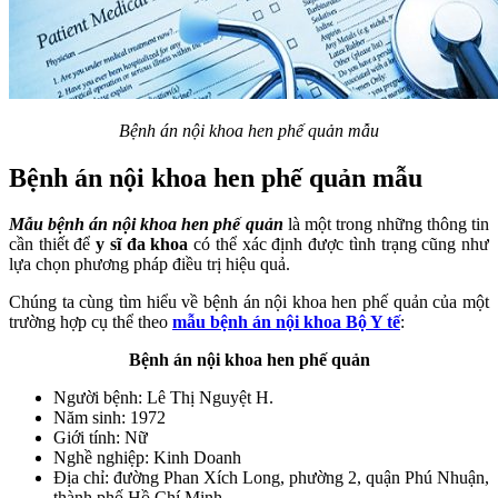
Bệnh án nội khoa hen phế quản mẫu
Bệnh án nội khoa hen phế quản mẫu
Mẫu bệnh án nội khoa hen phế quản
là một trong những thông tin
cần thiết để
y sĩ đa khoa
có thể xác định được tình trạng cũng như
lựa chọn phương pháp điều trị hiệu quả.
Chúng ta cùng tìm hiểu về bệnh án nội khoa hen phế quản của một
trường hợp cụ thể theo
mẫu bệnh án nội khoa Bộ Y tế
:
Bệnh án nội khoa hen phế quản
Người bệnh: Lê Thị Nguyệt H.
Năm sinh: 1972
Giới tính: Nữ
Nghề nghiệp: Kinh Doanh
Địa chỉ: đường Phan Xích Long, phường 2, quận Phú Nhuận,
thành phố Hồ Chí Minh