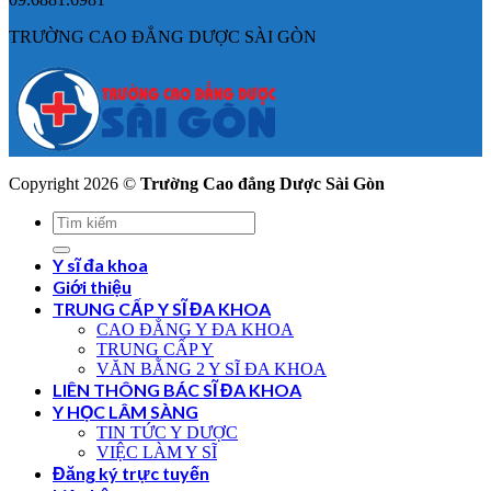
TRƯỜNG CAO ĐẲNG DƯỢC SÀI GÒN
Copyright 2026 ©
Trường Cao đẳng Dược Sài Gòn
Y sĩ đa khoa
Giới thiệu
TRUNG CẤP Y SĨ ĐA KHOA
CAO ĐẲNG Y ĐA KHOA
TRUNG CẤP Y
VĂN BẰNG 2 Y SĨ ĐA KHOA
LIÊN THÔNG BÁC SĨ ĐA KHOA
Y HỌC LÂM SÀNG
TIN TỨC Y DƯỢC
VIỆC LÀM Y SĨ
Đăng ký trực tuyến