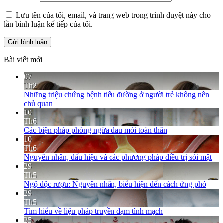
Lưu tên của tôi, email, và trang web trong trình duyệt này cho
lần bình luận kế tiếp của tôi.
Bài viết mới
07
Th2
Những triệu chứng bệnh tiểu đường ở người trẻ không nên
chủ quan
10
Th6
Các biện pháp phòng ngừa đau mỏi toàn thân
10
Th6
Nguyên nhân, dấu hiệu và các phương pháp điều trị sỏi mật
29
Th5
Ngộ độc rượu: Nguyên nhân, biểu hiện đến cách ứng phó
29
Th5
Tìm hiểu về liệu pháp truyền đạm tĩnh mạch
25