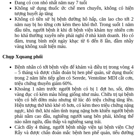
Đang có con nhỏ nhất năm nay 7 tuổi
Không sử dụng thuốc ức chế men chuyển, không có hiện
tượng huyết áp tăng
Không có tiền sử bị bệnh đường hô hấp, căn lao cho tới 2
năm nay bị ho từng cơn kèm theo khó thở. Trong suốt 1 năm
đầu tiên, người bệnh ít khi đi bệnh viện khám tuy nhiên cơn
ho khá thường xuyên nên phải nghỉ ở nhà kinh doanh. Ho có
đàm, trung bình một ngày khạc từ 6 đến 8 lần, đầm nhầy
vàng không xuất hiện máu.
Chụp Xquang phổi
Bệnh nhân có tới bệnh viện để khám và điều trị trong vòng 4
– 5 tháng và được chẩn đoán bị hen phế quản, sử dụng thuốc
trong 2 năm liên tiếp gồm có Serede, Ventoline MDI cắt cơn,
triệu chứng thuyên giảm 60%.
Khoảng 1 năm trước người bệnh có bị 1 đợt ho, sốt, đờm
vàng đục có kèm màu hồng giống như máu. Chữa trị tại bệnh
viện có hết đờm máu nhưng từ lúc đó triệu chứng tăng lên.
Hiện tượng thở khò khè rõ hơn, có kèm theo triệu chứng nặng
ngực, khó thở, khi nằm tình trạng nặng hơn khiến người bệnh
phải nằm cao đầu, nghiêng người sang bên phải, không thể
nào nằm ngửa, đầu thấp và nghiêng sang trái.
Cách đây 4 tháng, người bệnh nhập viện tại bệnh viện Chợ
Rẫy và được chẩn đoán mắc bệnh hen phế quản, tiểu đường