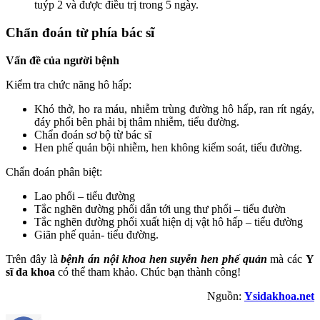
tuýp 2 và được điều trị trong 5 ngày.
Chẩn đoán từ phía bác sĩ
Vấn đề của người bệnh
Kiểm tra chức năng hô hấp:
Khó thở, ho ra máu, nhiễm trùng đường hô hấp, ran rít ngáy,
đáy phổi bên phải bị thâm nhiễm, tiểu đường.
Chẩn đoán sơ bộ từ bác sĩ
Hen phế quản bội nhiễm, hen không kiểm soát, tiểu đường.
Chẩn đoán phân biệt:
Lao phổi – tiểu đường
Tắc nghẽn đường phổi dẫn tới ung thư phổi – tiểu đườn
Tắc nghẽn đường phổi xuất hiện dị vật hô hấp – tiểu đường
Giãn phế quản- tiểu đường.
Trên đây là
bệnh án nội khoa hen suyễn hen phế quản
mà các
Y
sĩ đa khoa
có thể tham khảo. Chúc bạn thành công!
Nguồn:
Ysidakhoa.net