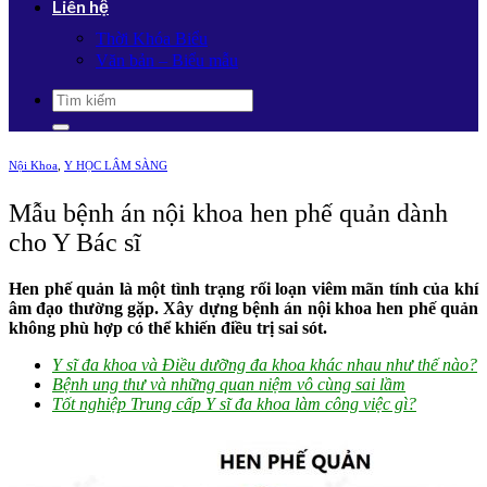
Liên hệ
Thời Khóa Biểu
Văn bản – Biểu mẫu
Nội Khoa
,
Y HỌC LÂM SÀNG
Mẫu bệnh án nội khoa hen phế quản dành
cho Y Bác sĩ
Hen phế quản là một tình trạng rối loạn viêm mãn tính của khí
âm đạo thường gặp. Xây dựng bệnh án nội khoa hen phế quản
không phù hợp có thể khiến điều trị sai sót.
Y sĩ đa khoa và Điều dưỡng đa khoa khác nhau như thế nào?
Bệnh ung thư và những quan niệm vô cùng sai lầm
Tốt nghiệp Trung cấp Y sĩ đa khoa làm công việc gì?