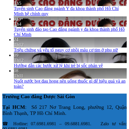
Th5
Tuyển sinh Cao đẳng ngành Y đa khoa thành phố Hồ Chí
Minh hệ chính quy
03
Th4
Tuyển sinh đào tạo Cao đẳng ngành y đa khoa thành phố Hồ
Chí Minh
24
Th12
Triệu chứng và yếu tố nguy cơ nhồi máu cơ tim ở phụ nữ
09
Th12
Hướng dẫn các bước xử lý khi trẻ bị sốc phản vệ
08
Th11
Nuốt nước bọt đau họng nên uống thuốc gì để hiệu quả và an
toàn?
Trường Cao đẳng Dược Sài Gòn
Tại HCM
: Số 217 Nơ Trang Long, phường 12, Quận
Bình Thạnh, TP Hồ Chí Minh.
☎ Hotline: 07.6981.6981 – 09.6881.6981. Zalo tư vấn:
09.6881.6981