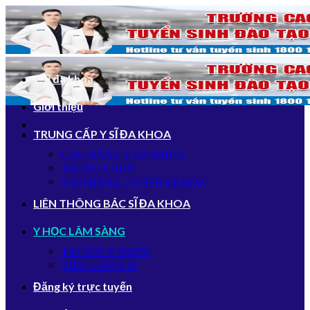
Bỏ
qua
nội
dung
Y sĩ đa khoa
Giới thiệu
TRUNG CẤP Y SĨ ĐA KHOA
CAO ĐẲNG Y ĐA KHOA
TRUNG CẤP Y
VĂN BẰNG 2 Y SĨ ĐA KHOA
LIÊN THÔNG BÁC SĨ ĐA KHOA
Y HỌC LÂM SÀNG
TIN TỨC Y DƯỢC
VIỆC LÀM Y SĨ
Đăng ký trực tuyến