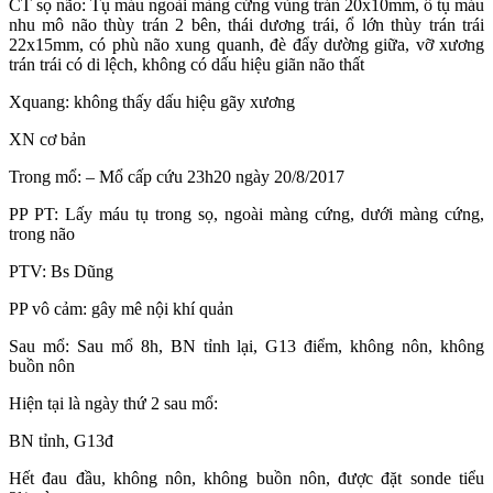
CT sọ não: Tụ máu ngoài màng cứng vùng trán 20x10mm, ổ tụ máu
nhu mô não thùy trán 2 bên, thái dương trái, ổ lớn thùy trán trái
22x15mm, có phù não xung quanh, đè đẩy dường giữa, vỡ xương
trán trái có di lệch, không có dấu hiệu giãn não thất
Xquang: không thấy dấu hiệu gãy xương
XN cơ bản
Trong mổ: – Mổ cấp cứu 23h20 ngày 20/8/2017
PP PT: Lấy máu tụ trong sọ, ngoài màng cứng, dưới màng cứng,
trong não
PTV: Bs Dũng
PP vô cảm: gây mê nội khí quản
Sau mổ: Sau mổ 8h, BN tỉnh lại, G13 điểm, không nôn, không
buồn nôn
Hiện tại là ngày thứ 2 sau mổ:
BN tỉnh, G13đ
Hết đau đầu, không nôn, không buồn nôn, được đặt sonde tiểu