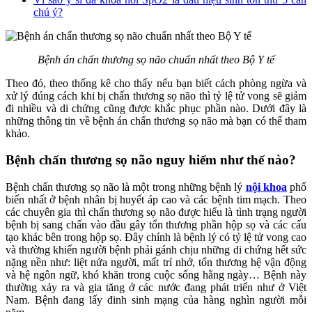
chú ý?
Bệnh án chấn thương sọ não chuẩn nhất theo Bộ Y tế
Theo đó, theo thống kê cho thấy nếu bạn biết cách phòng ngừa và
xử lý đúng cách khi bị chấn thương sọ não thì tỷ lệ tử vong sẽ giảm
đi nhiều và di chứng cũng được khắc phục phần nào. Dưới đây là
những thông tin về bệnh án chấn thương sọ não mà bạn có thể tham
khảo.
Bệnh chấn thương sọ não nguy hiểm như thế nào?
Bệnh chấn thương sọ não là một trong những bệnh lý
nội khoa
phổ
biến nhất ở bệnh nhân bị huyết áp cao và các bệnh tim mạch. Theo
các chuyên gia thì chấn thương sọ não được hiểu là tình trạng người
bệnh bị sang chấn vào đầu gây tổn thương phần hộp sọ và các cấu
tạo khác bên trong hộp sọ. Đây chính là bệnh lý có tỷ lệ tử vong cao
và thường khiến người bệnh phải gánh chịu những di chứng hết sức
nặng nền như: liệt nửa người, mất trí nhớ, tổn thương hệ vận động
và hệ ngôn ngữ, khó khăn trong cuộc sống hằng ngày… Bệnh này
thường xảy ra và gia tăng ở các nước đang phát triển như ở Việt
Nam. Bệnh đang lấy đinh sinh mạng của hàng nghìn người mỗi