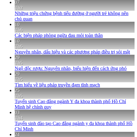
07
Th2
Những triệu chứng bệnh tiểu đường ở người trẻ không nên
chủ quan
10
Th6
Các biện pháp phòng ngừa đau mỏi toàn thân
10
Th6
Nguyên nhân, dấu hiệu và các phương pháp điều trị sỏi mật
29
Th5
Ngộ độc rượu: Nguyên nhân, biểu hiện đến cách ứng phó
29
Th5
Tìm hiểu về liệu pháp truyền đạm tĩnh mạch
25
Th5
Tuyển sinh Cao đẳng ngành Y đa khoa thành phố Hồ Chí
Minh hệ chính quy
03
Th4
Tuyển sinh đào tạo Cao đẳng ngành y đa khoa thành phố Hồ
Chí Minh
24