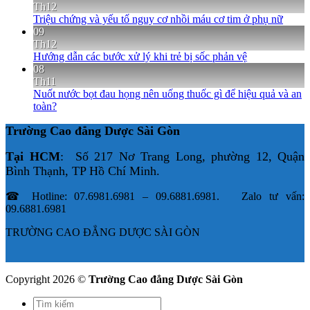
Th12
Triệu chứng và yếu tố nguy cơ nhồi máu cơ tim ở phụ nữ
09
Th12
Hướng dẫn các bước xử lý khi trẻ bị sốc phản vệ
08
Th11
Nuốt nước bọt đau họng nên uống thuốc gì để hiệu quả và an
toàn?
Trường Cao đẳng Dược Sài Gòn
Tại HCM
: Số 217 Nơ Trang Long, phường 12, Quận
Bình Thạnh, TP Hồ Chí Minh.
☎ Hotline: 07.6981.6981 – 09.6881.6981. Zalo tư vấn:
09.6881.6981
TRƯỜNG CAO ĐẲNG DƯỢC SÀI GÒN
Copyright 2026 ©
Trường Cao đẳng Dược Sài Gòn