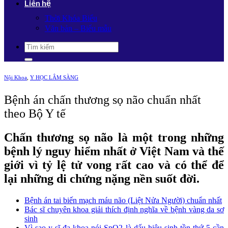
Liên hệ
Thời Khóa Biểu
Văn bản – Biểu mẫu
Nội Khoa
,
Y HỌC LÂM SÀNG
Bệnh án chấn thương sọ não chuẩn nhất
theo Bộ Y tế
Chấn thương sọ não là một trong những
bệnh lý nguy hiểm nhất ở Việt Nam và thế
giới vì tỷ lệ tử vong rất cao và có thể để
lại những di chứng nặng nền suốt đời.
Bệnh án tai biến mạch máu não (Liệt Nửa Người) chuẩn nhất
Bác sĩ chuyên khoa giải thích định nghĩa về bệnh vàng da sơ
sinh
Vì sao y sĩ đa khoa nói SpO2 là dấu hiệu sinh tồn thứ 5 cần