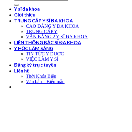
Y sĩ đa khoa
Giới thiệu
TRUNG CẤP Y SĨ ĐA KHOA
CAO ĐẲNG Y ĐA KHOA
TRUNG CẤP Y
VĂN BẰNG 2 Y SĨ ĐA KHOA
LIÊN THÔNG BÁC SĨ ĐA KHOA
Y HỌC LÂM SÀNG
TIN TỨC Y DƯỢC
VIỆC LÀM Y SĨ
Đăng ký trực tuyến
Liên hệ
Thời Khóa Biểu
Văn bản – Biểu mẫu