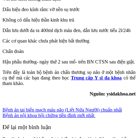
Dấu hiệu đeo kính râm: vỡ nền sọ trước
Không có dấu hiệu thần kinh khu trú
Dẫn lưu dưới da ra 400ml dịch máu đen, dẫn lưu nước tiểu 2l/24h
Các cơ quan khác chưa phát hiện bất thường
Chẩn đoán
Hậu phẫu thường- ngày thứ 2 sau mổ- trên BN CTSN sau điện giật.
Trên đây là toàn bộ bệnh án chấn thương sọ não ở một bệnh nhân
cụ thể mà các bạn đang theo học
Trung cấp Y sĩ đa khoa
có thể
tham khảo.
Nguồn: ysidakhoa.net
Bệnh án tai biến mạch máu não (Liệt Nửa Người) chuẩn nhất
Bệnh án nội khoa hội chứng tiền đình mới nhất
Để lại một bình luận