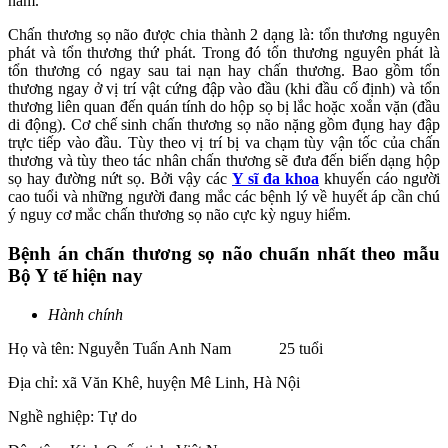
năm.
Chấn thương sọ não được chia thành 2 dạng là: tổn thương nguyên
phát và tổn thương thứ phát. Trong đó tổn thương nguyên phát là
tổn thương có ngay sau tai nạn hay chấn thương. Bao gồm tổn
thương ngay ở vị trí vật cứng đập vào đầu (khi đầu cố định) và tổn
thương liên quan đến quán tính do hộp sọ bị lắc hoặc xoắn vặn (đầu
di động). Cơ chế sinh chấn thương sọ não nặng gồm đụng hay đập
trực tiếp vào đầu. Tùy theo vị trí bị va chạm tùy vận tốc của chấn
thương và tùy theo tác nhân chấn thương sẽ đưa đến biến dạng hộp
sọ hay đường nứt sọ. Bởi vậy các
Y sĩ đa khoa
khuyến cáo người
cao tuổi và những người đang mắc các bệnh lý về huyết áp cần chú
ý nguy cơ mắc chấn thương sọ não cực kỳ nguy hiểm.
Bệnh án chấn thương sọ não chuẩn nhất theo mẫu
Bộ Y tế hiện nay
Hành chính
Họ và tên: Nguyễn Tuấn Anh Nam 25 tuổi
Địa chỉ: xã Văn Khê, huyện Mê Linh, Hà Nội
Nghề nghiệp: Tự do