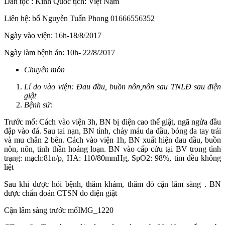
Dân tộc : Kinh Quốc tịch: Việt Nam
Liên hệ: bố Nguyễn Tuấn Phong 01666556352
Ngày vào viện: 16h-18/8/2017
Ngày làm bệnh án: 10h- 22/8/2017
Chuyên môn
Lí do vào viện: Đau đầu, buồn nôn,nôn sau TNLĐ sau điện
giật
Bệnh sử:
Trước mổ: Cách vào viện 3h, BN bị điện cao thế giật, ngã ngửa đầu
đập vào đá. Sau tai nạn, BN tỉnh, chảy máu da đầu, bỏng da tay trái
và mu chân 2 bên. Cách vào viện 1h, BN xuất hiện đau đầu, buồn
nôn, nôn, tinh thần hoảng loạn. BN vào cấp cứu tại BV trong tình
trạng: mạch:81n/p, HA: 110/80mmHg, SpO2: 98%, tim đều không
liệt
Sau khi được hỏi bệnh, thăm khám, thăm dò cận lâm sàng . BN
được chẩn đoán CTSN do điện giật
Cận lâm sàng trước mổIMG_1220