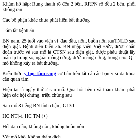
Khám hô hấp: Rung thanh rõ đều 2 bên, RRPN rõ đều 2 bên, phổi
không ran
Các bộ phận khác chưa phát hiện bất thường
Tóm tắt bệnh án
BN nam. 25 tuổi vào viện vì đau đầu, nôn, buồn nôn sauTNLĐ sau
điện giật. Bệnh diễn biến 3h. BN nhập viện Việt Đức, được chẩn
đoán trước và sau mổ là CTSN sau điện giật, được phẫu thuật lấy
máu tụ trong sọ, ngoài màng cứng, dưới màng cứng, trong não. QT
mổ không xảy ra bất thường.
Kiến thức
y học lâm sàng
cơ bản trên tất cả các bạn y sĩ đa khoa
cần quan tâm.
Hiện tại là ngày thứ 2 sau mổ. Qua hỏi bệnh và thăm khám phát
hiện các hội chứng, triệu chứng sau
Sau mổ 8 tiếng BN tỉnh chậm, G13đ
HC NT(-), HC TM (+)
Hết đau đầu, không nôn, không buồn nôn
Vết mổ khô, không thấm dịch