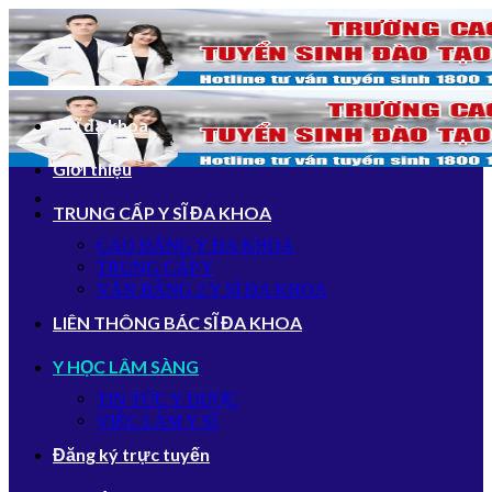
Bỏ
qua
nội
dung
Y sĩ đa khoa
Giới thiệu
TRUNG CẤP Y SĨ ĐA KHOA
CAO ĐẲNG Y ĐA KHOA
TRUNG CẤP Y
VĂN BẰNG 2 Y SĨ ĐA KHOA
LIÊN THÔNG BÁC SĨ ĐA KHOA
Y HỌC LÂM SÀNG
TIN TỨC Y DƯỢC
VIỆC LÀM Y SĨ
Đăng ký trực tuyến