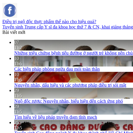
Điều trị ngộ độc thực phẩm thế nào cho hiệu quả?
Tuyển sinh Trung cấp Y sĩ đa khoa học thứ 7 & CN, khai giảng thán
Bài viết mới
07
Th2
Những triệu chứng bệnh tiểu đường ở người trẻ không nên ch
10
Th6
Các biện pháp phòng ngừa đau mỏi toàn thân
10
Th6
Nguyên nhân, dấu hiệu và các phương pháp điều trị sỏi mật
29
Th5
Ngộ độc rượu: Nguyên nhân, biểu hiện đến cách ứng phó
29
Th5
Tìm hiểu về liệu pháp truyền đạm tĩnh mạch
25
Th5