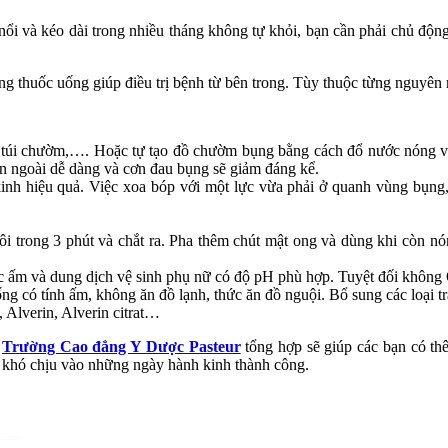
ổi và kéo dài trong nhiều tháng không tự khỏi, bạn cần phải chủ động
ng thuốc uống giúp điều trị bệnh từ bên trong. Tùy thuộc từng nguyên nh
, túi chườm,…. Hoặc tự tạo đồ chườm bụng bằng cách đổ nước nóng v
ên ngoài dễ dàng và cơn đau bụng sẽ giảm đáng kể.
nh hiệu quả. Việc xoa bóp với một lực vừa phải ở quanh vùng bụng,
ôi trong 3 phút và chắt ra. Pha thêm chút mật ong và dùng khi còn nó
c ấm và dung dịch vệ sinh phụ nữ có độ pH phù hợp. Tuyệt đối không 
g có tính ấm, không ăn đồ lạnh, thức ăn đồ nguội. Bổ sung các loại t
Alverin, Alverin citrat…
g
Trường Cao đẳng Y Dược Pasteur
tổng hợp sẽ giúp các bạn có th
 khó chịu vào những ngày hành kinh thành công.
h Cường