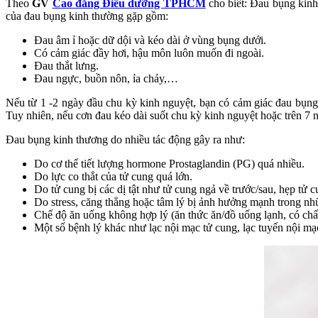
Theo
GV
Cao đẳng Điều dưỡng TPHCM
cho biết: Đau bụng kinh
của đau bụng kinh thường gặp gồm:
Đau âm ỉ hoặc dữ dội và kéo dài ở vùng bụng dưới.
Có cảm giác đầy hơi, hậu môn luôn muốn đi ngoài.
Đau thắt lưng.
Đau ngực, buồn nôn, ỉa chảy,…
Nếu từ 1 -2 ngày đầu chu kỳ kinh nguyệt, bạn có cảm giác đau bụng
Tuy nhiên, nếu cơn đau kéo dài suốt chu kỳ kinh nguyệt hoặc trên 7 
Đau bụng kinh thương do nhiều tác động gây ra như:
Do cơ thể tiết lượng hormone Prostaglandin (PG) quá nhiều.
Do lực co thắt của tử cung quá lớn.
Do tử cung bị các dị tật như tử cung ngả về trước/sau, hẹp tử
Do stress, căng thẳng hoặc tâm lý bị ảnh hưởng mạnh trong n
Chế độ ăn uống không hợp lý (ăn thức ăn/đồ uống lạnh, có chất
Một số bệnh lý khác như lạc nội mạc tử cung, lạc tuyến nội m