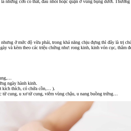
 là những cơn co thắt, đau nhói hoặc quặn ở vùng bụng dưới. Thường 
 nhưng ở mức độ vừa phải, trong khả năng chịu đựng thì đây là trị c
ngày và kèm theo các triệu chứng như: rong kinh, kinh vón cục, thâm đ
 cung,…
hững ngày hành kinh.
 kích thích, có chứa cồn,… ).
ạc tử cung, u xơ tử cung, viêm vùng chậu, u nang buồng trứng…