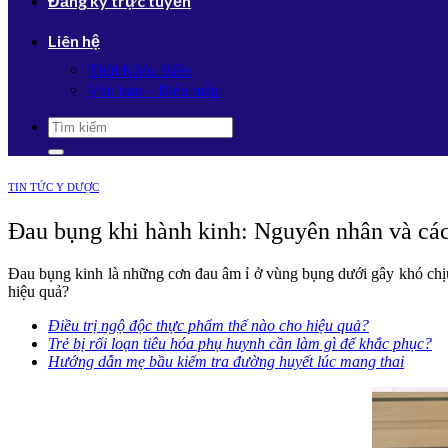
Đăng ký trực tuyến
Liên hệ
Thời Khóa Biểu
Văn bản – Biểu mẫu
TIN TỨC Y DƯỢC
Đau bụng khi hành kinh: Nguyên nhân và các
Đau bụng kinh là những cơn đau âm ỉ ở vùng bụng dưới gây khó chịu
hiệu quả?
Điều trị ngộ độc thực phẩm thế nào cho hiệu quả?
Trẻ bị rối loạn tiêu hóa phụ huynh cần làm gì để khắc phục?
Hướng dẫn mẹ bầu kiểm tra đường huyết lúc mang thai