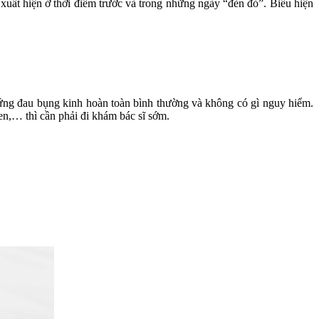
xuất hiện ở thời điểm trước và trong những ngày “đèn đỏ”. Biểu hiện
hứng đau bụng kinh hoàn toàn bình thường và không có gì nguy hiểm.
en,… thì cần phải đi khám bác sĩ sớm.