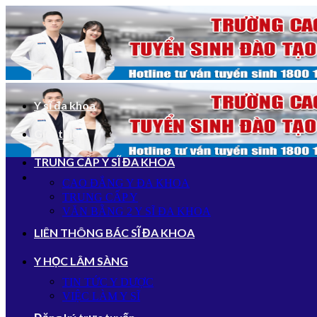
Bỏ
qua
nội
dung
Y sĩ đa khoa
Giới thiệu
TRUNG CẤP Y SĨ ĐA KHOA
CAO ĐẲNG Y ĐA KHOA
TRUNG CẤP Y
VĂN BẰNG 2 Y SĨ ĐA KHOA
LIÊN THÔNG BÁC SĨ ĐA KHOA
Y HỌC LÂM SÀNG
TIN TỨC Y DƯỢC
VIỆC LÀM Y SĨ