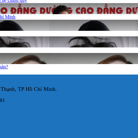
 hệ chính quy
Chí Minh
oàn?
 Thạnh, TP Hồ Chí Minh.
981