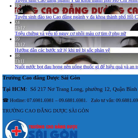
Tuyển sinh Cao đẳng ngành Y đa khoa thành phố Hồ Chí Minh
03
Th4
Tuyển sinh đào tạo Cao đẳng ngành y đa khoa thành phố Hồ 
24
Th12
Triệu chứng và yếu tố nguy cơ nhồi máu cơ tim ở phụ nữ
09
Th12
Hướng dẫn các bước xử lý khi trẻ bị sốc phản vệ
08
Th11
Nuốt nước bọt đau họng nên uống thuốc gì để hiệu quả và an t
Trường Cao đẳng Dược Sài Gòn
Tại HCM
: Số 217 Nơ Trang Long, phường 12, Quận Bình
☎ Hotline: 07.6981.6981 – 09.6881.6981. Zalo tư vấn: 09.6881.6
TRƯỜNG CAO ĐẲNG DƯỢC SÀI GÒN