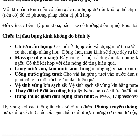
Mỗi khi hành kinh nếu có cảm giác đau bụng dữ dội không thể chịu n
(nếu có) để có phương pháp chữa trị phù hợp.
Đối với các bệnh lý phụ khoa, bác sĩ sẽ có hướng điều trị nội khoa bằ
Chữa trị đau bụng kinh không do bệnh lý:
Chườm ấm bụng:
Có thể sử dụng các vật dụng như túi sưởi
co thắt nhịp nhàng hơn. Đồng thời, máu kinh sẽ được đẩy ra b
Massage nhẹ nhàng:
Đây cũng là một cách giảm đau bụng ki
ngột. Có thể kết hợp với dầu nóng để tăng hiệu quả.
Uống nước ấm, tắm nước ấm:
Trong những ngày hành kinh.
Uống nước gừng tươi:
Cho vài lát gừng tươi vào nước đun s
phút cũng là một cách giảm đau hiệu quả.
Vệ sinh vùng kín sạch sẽ:
Vệ sinh sạch sẽ vùng kín bằng nướ
Thay đổi chế độ ăn uống hợp lý:
Nên chọn các thức ăn/đồ uốn
Dùng thuốc giảm đau bụng kinh như
: Aleve®, Duphaston®, 
Hy vọng với các thông tin chia sẻ ở trên được
Phòng truyền thôn
hợp, đúng cách. Chúc các bạn chấm dứt được những cơn đau dữ dội,
Bệnh viện thẩm mỹ Gangwhoo
Bệnh viện thẩm mỹ Gangwhoo
Bệnh viện thẩm mỹ Gangwhoo
Bệnh viện thẩm mỹ Gangwhoo
Bác sĩ Phùng Mạnh Cường
Bác sĩ Phùng Mạn