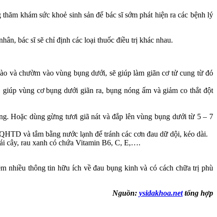
 thăm khám sức khoẻ sinh sản để bác sĩ sớm phát hiện ra các bệnh lý
ân, bác sĩ sẽ chỉ định các loại thuốc điều trị khác nhau.
ào và chườm vào vùng bụng dưới, sẽ giúp làm giãn cơ tử cung từ đó
 giúp vùng cơ bụng dưới giãn ra, bụng nóng ấm và giảm co thắt đột
ng. Hoặc dùng gừng tươi giã nát và đắp lên vùng bụng dưới từ 5 – 7
QHTD và tắm bằng nước lạnh để tránh các cơn đau dữ dội, kéo dài.
rái cây, rau xanh có chứa Vitamin B6, C, E,….
êm nhiều thông tin hữu ích về đau bụng kinh và có cách chữa trị phù
Nguồn:
ysidakhoa.net
tổng hợp