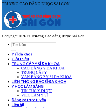
TRƯỜNG CAO ĐẲNG DƯỢC SÀI GÒN
Copyright 2026 ©
Trường Cao đẳng Dược Sài Gòn
Y sĩ đa khoa
Giới thiệu
TRUNG CẤP Y SĨ ĐA KHOA
CAO ĐẲNG Y ĐA KHOA
TRUNG CẤP Y
VĂN BẰNG 2 Y SĨ ĐA KHOA
LIÊN THÔNG BÁC SĨ ĐA KHOA
Y HỌC LÂM SÀNG
TIN TỨC Y DƯỢC
VIỆC LÀM Y SĨ
Đăng ký trực tuyến
Liên hệ