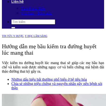
Liên hệ
Thời Khóa Biểu
Văn bản – Biểu mẫu
TIN TỨC Y DƯỢC
,
Y HỌC LÂM SÀNG
Hướng dẫn mẹ bầu kiểm tra đường huyết
lúc mang thai
Việc kiểm tra đường huyết lúc mang thai sẽ giúp các mẹ bầu hạn
chế và kiểm soát được những nguy cơ và biến chứng mà bệnh đái
tháo đường thai kỳ gây ra.
Những dấu hiệu bất thường phổ biến ở hệ tiêu hóa
Chia sẻ những triệu chứng và nguyên nhân gây nên bệnh sỏi
thận