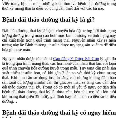
Việc trang bị cho mình những kiến thức về bệnh tiểu đường trong
thời kỳ mang thai là điều vô cùng cần thiết đối với các bà mẹ.
Bệnh đái tháo đường thai kỳ là gì?
Đái tháo đường thai kỳ là bệnh chuyển hóa đặc trưng bởi tình trạng
lượng đường trong máu cao hơn mức bình thường và tình trạng này
chỉ xuất hiện trong quá trình mang thai. Nguyên nhân xảy ra hiện
tượng này là: Bình thường, insulin được tụy tạng sản xuất ra để điều
hòa glucose máu.
Nguyên nhân được các bác sĩ
Cao đẳng Y Dược Sài Gòn
lý giải đó
là trong quá trình mang thai, các hormone của nhau thai làm rối loạn
quá trình chuyển hóa đường huyết trong máu. Tụy tạng cần phải sản
xuất nhiều insulin hơn, có khi gấp 2 lần so với thời kỳ chưa mang
thai. Khi nhu cầu sử dụng insulin tăng cao nhưng không đảm bảo
sản xuất đủ lượng insulin cần thì glucose máu sẽ tăng cao dẫn đến
đái tháo đường thai kỳ. Trong đó có một số yếu tố nguy cơ dẫn đến
bệnh đái tháo đường thai kỳ là: thừa cân, béo phì, mẹ bầu lớn tuổi
khi mang thai (trên 35 tuổi), gia đình hay bản thân có tiền sử bị tiểu
đường…
Bệnh đái tháo đường thai kỳ có nguy hiểm