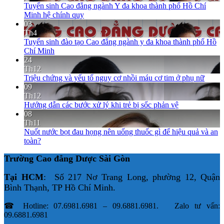
Tuyển sinh Cao đẳng ngành Y đa khoa thành phố Hồ Chí
Minh hệ chính quy
03
Th4
Tuyển sinh đào tạo Cao đẳng ngành y đa khoa thành phố Hồ
Chí Minh
24
Th12
Triệu chứng và yếu tố nguy cơ nhồi máu cơ tim ở phụ nữ
09
Th12
Hướng dẫn các bước xử lý khi trẻ bị sốc phản vệ
08
Th11
Nuốt nước bọt đau họng nên uống thuốc gì để hiệu quả và an
toàn?
Trường Cao đẳng Dược Sài Gòn
Tại HCM
: Số 217 Nơ Trang Long, phường 12, Quận
Bình Thạnh, TP Hồ Chí Minh.
☎ Hotline: 07.6981.6981 – 09.6881.6981. Zalo tư vấn:
09.6881.6981