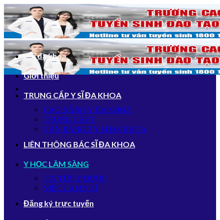
Bỏ
qua
nội
dung
Y sĩ đa khoa
Giới thiệu
TRUNG CẤP Y SĨ ĐA KHOA
CAO ĐẲNG Y ĐA KHOA
TRUNG CẤP Y
VĂN BẰNG 2 Y SĨ ĐA KHOA
LIÊN THÔNG BÁC SĨ ĐA KHOA
Y HỌC LÂM SÀNG
TIN TỨC Y DƯỢC
VIỆC LÀM Y SĨ
Đăng ký trực tuyến