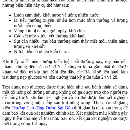
những biểu hiện này cụ thể như sau:
Luôn cảm thấy khát nước và uống nhiều nước
Đi tiểu thường xuyên, nhiều hơn mức bình thường và lượng
nước tiểu cũng nhiều
Vùng kín bị nấm, ngứa ngáy, khó chịu…
Các vết trầy xước, vết thương khó lành
Sụt cân nhiều, mẹ bầu thường cảm thấy mệt mỏi, thiếu năng
lượng và kiệt sức
Nước tiểu có nhiều kiến bâu…
Khi thấy xuất hiện những biểu hiện bất thường này, mẹ bầu nên
nhanh chóng đến các cơ sở Y tế chuyên khoa gần nhất để được
khám và điều trị kịp thời. Khi đến đây, các Bác sĩ sẽ tiến hành làm
test dung nạp glucose và tiểu đường thai kỳ giữa tuần 24 và 28.
Test dung nạp glucose, được thực hiện như sau bệnh nhân sử dụng
một đồ uống có đường nhưng không có ga được trao cho người mẹ
để uống trước khi làm xét nghiệm và có thể được làm xét nghiệm
máu trong vòng một tiếng sau khi uống xong. Theo bác sĩ giảng
viên
Trường Cao đẳng Dược Sài Gòn
thời gian là rất quan trọng để
đảm bảo kết quả xét nghiệm chính xác. Xét nghiệm máu không gây
nguy hiểm cho mẹ và thai nhi. Sau đó, kết quả xét nghiệm sẽ được
biết trong vòng 1-2 ngày.