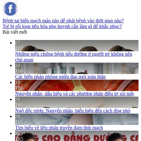
Bệnh tai biến mạch máu não dễ phát bệnh vào thời gian nào?
Trẻ bị rối loạn tiêu hóa phụ huynh cần làm gì để khắc phục?
Bài viết mới
07
Th2
Những triệu chứng bệnh tiểu đường ở người trẻ không nên
chủ quan
10
Th6
Các biện pháp phòng ngừa đau mỏi toàn thân
10
Th6
Nguyên nhân, dấu hiệu và các phương pháp điều trị sỏi mật
29
Th5
Ngộ độc rượu: Nguyên nhân, biểu hiện đến cách ứng phó
29
Th5
Tìm hiểu về liệu pháp truyền đạm tĩnh mạch
25
Th5