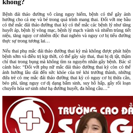
không?
Bệnh đái tháo đường vô cùng nguy hiểm, bệnh có thể gây ảnh
hưởng cho cả mẹ và bé trong quá trình mang thai. Đối với mẹ bầu
có thể mắc đái tháo đường thai kỳ có thể mắc các bệnh lý như tăng
huyết áp, bệnh lý võng mạc, bệnh lý mạch vành và nhiễm trùng tiết
niệu, tăng nguy cơ nhiễm độc thai nghén và nguy cơ bị tiểu đường
thực sự trong tương lai…
Nếu thai phụ mắc đái tháo đường thai kỳ mà không được phát hiện
bệnh sớm và điều trị kịp thời, có thể gây sảy thai, thai bị dị tật, thậm
chí thai trong bụng mà không tìm ra nguyên nhân gây bệnh. Bác sĩ
cảnh báo: “Đối với phụ nữ mắc đái tháo đường thai kỳ còn có thể
ảnh hưởng lâu dài đến sức khỏe của trẻ khi trưởng thành, những
đứa trẻ có mẹ mắc đái tháo đường thai kỳ có nguy cơ bị thừa cân,
béo phì, tăng nguy cơ dị dạng bẩm sinh, suy hô hấp, gây rối loạn
chuyển hóa sơ sinh như hạ đường huyết, đa hồng cầu…”