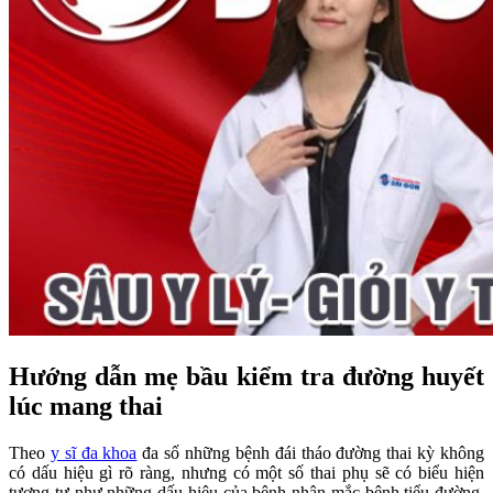
Hướng dẫn mẹ bầu kiểm tra đường huyết
lúc mang thai
Theo
y sĩ đa khoa
đa số những bệnh đái tháo đường thai kỳ không
có dấu hiệu gì rõ ràng, nhưng có một số thai phụ sẽ có biểu hiện
tương tự như những dấu hiệu của bệnh nhân mắc bệnh tiểu đường,