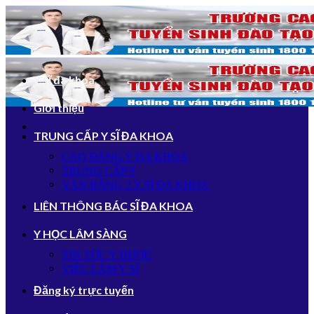
Bỏ
qua
nội
dung
Y sĩ đa khoa
Giới thiệu
TRUNG CẤP Y SĨ ĐA KHOA
CAO ĐẲNG Y ĐA KHOA
TRUNG CẤP Y
VĂN BẰNG 2 Y SĨ ĐA KHOA
LIÊN THÔNG BÁC SĨ ĐA KHOA
Y HỌC LÂM SÀNG
TIN TỨC Y DƯỢC
VIỆC LÀM Y SĨ
Đăng ký trực tuyến