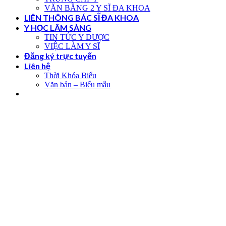
VĂN BẰNG 2 Y SĨ ĐA KHOA
LIÊN THÔNG BÁC SĨ ĐA KHOA
Y HỌC LÂM SÀNG
TIN TỨC Y DƯỢC
VIỆC LÀM Y SĨ
Đăng ký trực tuyến
Liên hệ
Thời Khóa Biểu
Văn bản – Biểu mẫu