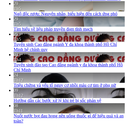
29
Th5
Ngộ độc rượu: Nguyên nhân, biểu hiện đến cách ứng phó
29
Th5
Tìm hiểu về liệu pháp truyền đạm tĩnh mạch
25
Th5
Tuyển sinh Cao đẳng ngành Y đa khoa thành phố Hồ Chí
Minh hệ chính quy
03
Th4
Tuyển sinh đào tạo Cao đẳng ngành y đa khoa thành phố Hồ
Chí Minh
24
Th12
Triệu chứng và yếu tố nguy cơ nhồi máu cơ tim ở phụ nữ
09
Th12
Hướng dẫn các bước xử lý khi trẻ bị sốc phản vệ
08
Th11
Nuốt nước bọt đau họng nên uống thuốc gì để hiệu quả và an
toàn?