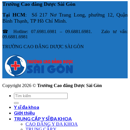
Trường Cao đẳng Dược Sài Gòn
Tại HCM
: Số 217 Nơ Trang Long, phường 12, Quận
Bình Thạnh, TP Hồ Chí Minh.
☎ Hotline: 07.6981.6981 – 09.6881.6981. Zalo tư vấn:
09.6881.6981
TRƯỜNG CAO ĐẲNG DƯỢC SÀI GÒN
Copyright 2026 ©
Trường Cao đẳng Dược Sài Gòn
Y sĩ đa khoa
Giới thiệu
TRUNG CẤP Y SĨ ĐA KHOA
CAO ĐẲNG Y ĐA KHOA
TRUNG CẤP Y