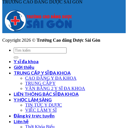
TRƯỜNG CAO ĐẲNG DƯỢC SÀI GÒN
Copyright 2026 ©
Trường Cao đẳng Dược Sài Gòn
Y sĩ đa khoa
Giới thiệu
TRUNG CẤP Y SĨ ĐA KHOA
CAO ĐẲNG Y ĐA KHOA
TRUNG CẤP Y
VĂN BẰNG 2 Y SĨ ĐA KHOA
LIÊN THÔNG BÁC SĨ ĐA KHOA
Y HỌC LÂM SÀNG
TIN TỨC Y DƯỢC
VIỆC LÀM Y SĨ
Đăng ký trực tuyến
Liên hệ
Thời Khóa Biểu