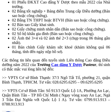
01 Phiếu ĐKXT Cao đẳng Y Dược theo mẫu 2022 của Nhà
trường.
02 Bằng tốt nghiệp + Bảng điểm Trung cấp Điều dưỡng (Bản
sao hoặc công chứng).
02 Bằng TN THPT hoặc BTVH (Bản sao hoặc công chứng).
02 Bản sao Giấy khai sinh.
02 Giấy chứng minh nhân dân (Bản sao hoặc công chứng).
02 Sổ hộ khẩu gia đình (Bản sao hoặc công chứng).
02 Ảnh thẻ 3×4 và 02 ảnh thẻ 2×3 (chụp trong 06 tháng gần
nhất).
01 Bản chính Giấy khám sức khoẻ (khám không quá 06
tháng, tính đến ngày nộp hồ sơ).
Các thông tin liên quan đến tuyển sinh Liên thông Cao đẳng Điều
dưỡng năm 2022 của
Trường
Cao đẳng Y Dược
Pasteur
, thí sinh
có thắc mắc vui lòng liên hệ đến:
>> VPTS Cơ sở Bình Thạnh: 37/3 Ngô Tất Tố, phường 21, quận
Bình Thạnh, TPHCM. Tư vấn: 028.6295.6295 – 09.6295.6295
>> VPTS Cơ sở Bình Tân: Số 913/3 Quốc Lộ 1A, Phường An Lạc,
Quận Bình Tân – TP Hồ Chí Minh ( Ngay vòng xoay An Lạc, Ngã
3 Trần Đại Nghĩa với Quốc Lộ 1 A). Tư vấn: 0799.913.913 –
0788.913.913