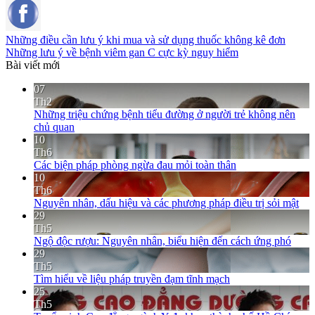
Những điều cần lưu ý khi mua và sử dụng thuốc không kê đơn
Những lưu ý về bệnh viêm gan C cực kỳ nguy hiểm
Bài viết mới
07
Th2
Những triệu chứng bệnh tiểu đường ở người trẻ không nên
chủ quan
10
Th6
Các biện pháp phòng ngừa đau mỏi toàn thân
10
Th6
Nguyên nhân, dấu hiệu và các phương pháp điều trị sỏi mật
29
Th5
Ngộ độc rượu: Nguyên nhân, biểu hiện đến cách ứng phó
29
Th5
Tìm hiểu về liệu pháp truyền đạm tĩnh mạch
25
Th5