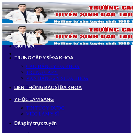
Bỏ
qua
nội
dung
Y sĩ đa khoa
Giới thiệu
TRUNG CẤP Y SĨ ĐA KHOA
CAO ĐẲNG Y ĐA KHOA
TRUNG CẤP Y
VĂN BẰNG 2 Y SĨ ĐA KHOA
LIÊN THÔNG BÁC SĨ ĐA KHOA
Y HỌC LÂM SÀNG
TIN TỨC Y DƯỢC
VIỆC LÀM Y SĨ
Đăng ký trực tuyến