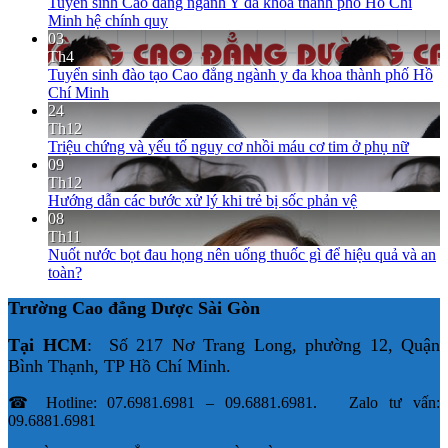
Tuyển sinh Cao đẳng ngành Y đa khoa thành phố Hồ Chí
Minh hệ chính quy
03
Th4
Tuyển sinh đào tạo Cao đẳng ngành y đa khoa thành phố Hồ
Chí Minh
24
Th12
Triệu chứng và yếu tố nguy cơ nhồi máu cơ tim ở phụ nữ
09
Th12
Hướng dẫn các bước xử lý khi trẻ bị sốc phản vệ
08
Th11
Nuốt nước bọt đau họng nên uống thuốc gì để hiệu quả và an
toàn?
Trường Cao đẳng Dược Sài Gòn
Tại HCM
: Số 217 Nơ Trang Long, phường 12, Quận
Bình Thạnh, TP Hồ Chí Minh.
☎ Hotline: 07.6981.6981 – 09.6881.6981. Zalo tư vấn:
09.6881.6981