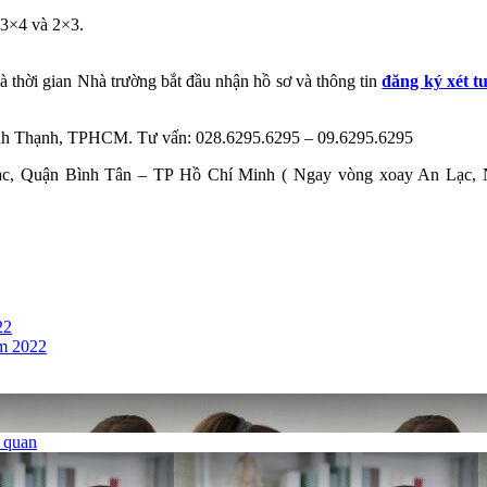
 3×4 và 2×3.
 thời gian Nhà trường bắt đầu nhận hồ sơ và thông tin
đăng ký xét t
nh Thạnh, TPHCM. Tư vấn: 028.6295.6295 – 09.6295.6295
, Quận Bình Tân – TP Hồ Chí Minh ( Ngay vòng xoay An Lạc, Ng
22
ăm 2022
ủ quan