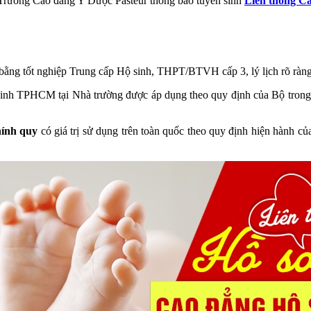
 Trường Cao đẳng Y Dược Pasteur thông báo tuyển sinh
Liên thông C
ó bằng tốt nghiệp Trung cấp Hộ sinh, THPT/BTVH cấp 3, lý lịch rõ ràng
nh TPHCM tại Nhà trường được áp dụng theo quy định của Bộ trong th
ính quy
có giá trị sử dụng trên toàn quốc theo quy định hiện hàn