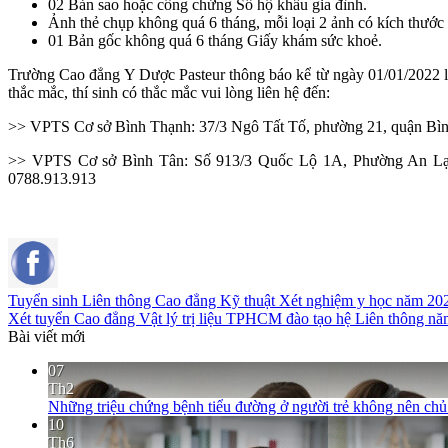
02 Bản sao hoặc công chứng Sổ hộ khẩu gia đình.
Ảnh thẻ chụp không quá 6 tháng, mỗi loại 2 ảnh có kích thước
01 Bản gốc không quá 6 tháng Giấy khám sức khoẻ.
Trường Cao đẳng Y Dược Pasteur thông báo kể từ ngày 01/01/2022 là
thắc mắc, thí sinh có thắc mắc vui lòng liên hệ đến:
>> VPTS Cơ sở Bình Thạnh: 37/3 Ngô Tất Tố, phường 21, quận Bì
>> VPTS Cơ sở Bình Tân: Số 913/3 Quốc Lộ 1A, Phường An Lạc
0788.913.913
Tuyển sinh Liên thông Cao đẳng Kỹ thuật Xét nghiệm y học năm 20
Xét tuyển Cao đẳng Vật lý trị liệu TPHCM đào tạo hệ Liên thông n
Bài viết mới
07
Th2
Những triệu chứng bệnh tiểu đường ở người trẻ không nên ch
10
Th6