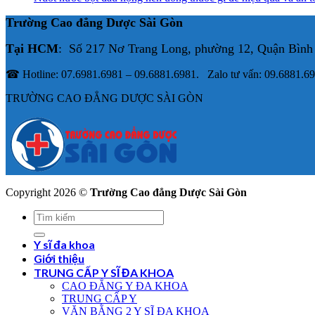
Trường Cao đẳng Dược Sài Gòn
Tại HCM
: Số 217 Nơ Trang Long, phường 12, Quận Bình
☎ Hotline: 07.6981.6981 – 09.6881.6981. Zalo tư vấn: 09.6881.6
TRƯỜNG CAO ĐẲNG DƯỢC SÀI GÒN
Copyright 2026 ©
Trường Cao đẳng Dược Sài Gòn
Y sĩ đa khoa
Giới thiệu
TRUNG CẤP Y SĨ ĐA KHOA
CAO ĐẲNG Y ĐA KHOA
TRUNG CẤP Y
VĂN BẰNG 2 Y SĨ ĐA KHOA