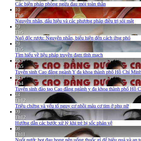
Các biện pháp phòng ngừa đau mỏi toàn thân
10
Th6
Nguyên nhân, dấu hiệu và các phương pháp điều trị sỏi mật
29
Th5
Ngộ độc rượu: Nguyên nhân, biểu hiện đến cách ứng phó
29
Th5
Tìm hiểu về liệu pháp truyền đạm tĩnh mạch
25
Th5
Tuyển sinh Cao đẳng ngành Y đa khoa thành phố Hồ Chí Minh
03
Th4
Tuyển sinh đào tạo Cao đẳng ngành y đa khoa thành phố Hồ 
24
Th12
Triệu chứng và yếu tố nguy cơ nhồi máu cơ tim ở phụ nữ
09
Th12
Hướng dẫn các bước xử lý khi trẻ bị sốc phản vệ
08
Th11
Nuốt nước bọt đau họng nên uống thuốc gì để hiệu quả và an t