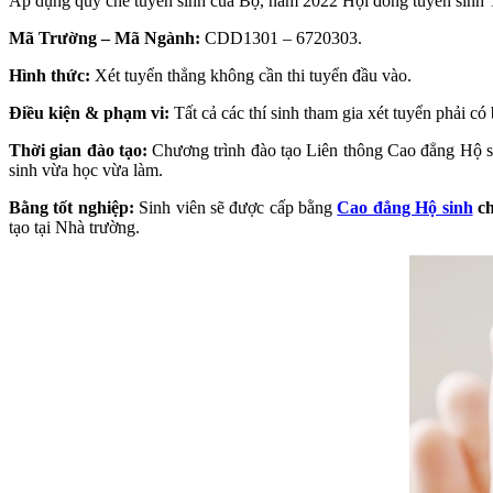
Áp dụng quy chế tuyển sinh của Bộ, năm 2022 Hội đồng tuyển sinh
Mã Trường – Mã Ngành:
CDD1301 – 6720303.
Hình thức:
Xét tuyển thẳng không cần thi tuyển đầu vào.
Điều kiện & phạm vi:
Tất cả các thí sinh tham gia xét tuyển phải c
Thời gian đào tạo:
Chương trình đào tạo Liên thông Cao đẳng Hộ si
sinh vừa học vừa làm.
Bằng tốt nghiệp:
Sinh viên sẽ được cấp bằng
Cao đẳng Hộ sinh
ch
tạo tại Nhà trường.