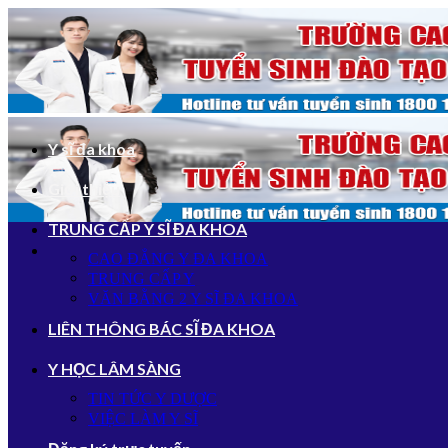
Bỏ
qua
nội
dung
Y sĩ đa khoa
Giới thiệu
TRUNG CẤP Y SĨ ĐA KHOA
CAO ĐẲNG Y ĐA KHOA
TRUNG CẤP Y
VĂN BẰNG 2 Y SĨ ĐA KHOA
LIÊN THÔNG BÁC SĨ ĐA KHOA
Y HỌC LÂM SÀNG
TIN TỨC Y DƯỢC
VIỆC LÀM Y SĨ