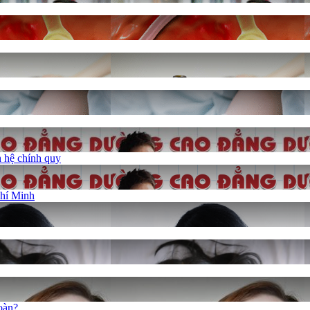
 hệ chính quy
Chí Minh
oàn?