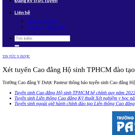
Đăng ký trực tuyến
Liên hệ
Thời Khóa Biểu
Văn bản – Biểu mẫu
TIN TỨC Y DƯỢC
Xét tuyển Cao đẳng Hộ sinh TPHCM đào tạo
Trường Cao đẳng Y Dược Pasteur thông báo tuyển sinh Cao đẳng Hộ 
Tuyển sinh Cao đẳng Hộ sinh TPHCM hệ chính quy năm 202
Tuyển sinh Liên thông Cao đẳng Kỹ thuật Xét nghiệm y học n
Tuyển sinh ngoài giờ hành chính đào tạo Liên thông Cao đẳn