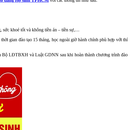
ao đẳng Hộ sinh TPHCM
với các thông tin như sau:
, sức khoẻ tốt và không tiền án – tiền sự,…
ời gian đào tạo 15 tháng, học ngoài giờ hành chính phù hợp với thí
h của Bộ LĐTBXH và Luật GDNN sau khi hoàn thành chương trình đào