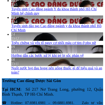
25
Th5
Tuyển sinh Cao đẳng ngành Y đa khoa thành phố Hồ Chí
Minh hệ chính quy
03
Th4
Tuyển sinh đào tạo Cao đẳng ngành y đa khoa thành phố Hồ
Chí Minh
24
Th12
Triệu chứng và yếu tố nguy cơ nhồi máu cơ tim ở phụ nữ
09
Th12
Hướng dẫn các bước xử lý khi trẻ bị sốc phản vệ
08
Th11
Nuốt nước bọt đau họng nên uống thuốc gì để hiệu quả và an
toàn?
Trường Cao đẳng Dược Sài Gòn
Tại HCM
: Số 217 Nơ Trang Long, phường 12, Quận
Bình Thạnh, TP Hồ Chí Minh.
☎ Hotline: 07.6981.6981 – 09.6881.6981. Zalo tư vấn: