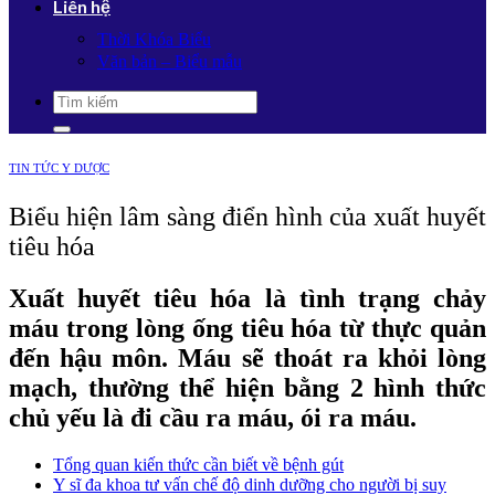
Liên hệ
Thời Khóa Biểu
Văn bản – Biểu mẫu
TIN TỨC Y DƯỢC
Biểu hiện lâm sàng điển hình của xuất huyết
tiêu hóa
Xuất huyết tiêu hóa là tình trạng chảy
máu trong lòng ống tiêu hóa từ thực quản
đến hậu môn. Máu sẽ thoát ra khỏi lòng
mạch, thường thể hiện bằng 2 hình thức
chủ yếu là đi cầu ra máu, ói ra máu.
Tổng quan kiến thức cần biết về bệnh gút
Y sĩ đa khoa tư vấn chế độ dinh dưỡng cho người bị suy