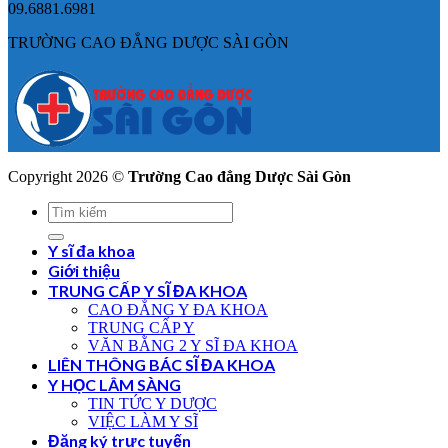
09.6881.6981
TRƯỜNG CAO ĐẲNG DƯỢC SÀI GÒN
Copyright 2026 ©
Trường Cao đẳng Dược Sài Gòn
Y sĩ đa khoa
Giới thiệu
TRUNG CẤP Y SĨ ĐA KHOA
CAO ĐẲNG Y ĐA KHOA
TRUNG CẤP Y
VĂN BẰNG 2 Y SĨ ĐA KHOA
LIÊN THÔNG BÁC SĨ ĐA KHOA
Y HỌC LÂM SÀNG
TIN TỨC Y DƯỢC
VIỆC LÀM Y SĨ
Đăng ký trực tuyến