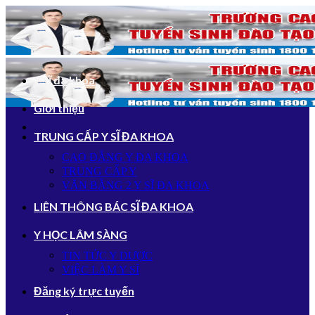
Bỏ
qua
nội
dung
Y sĩ đa khoa
Giới thiệu
TRUNG CẤP Y SĨ ĐA KHOA
CAO ĐẲNG Y ĐA KHOA
TRUNG CẤP Y
VĂN BẰNG 2 Y SĨ ĐA KHOA
LIÊN THÔNG BÁC SĨ ĐA KHOA
Y HỌC LÂM SÀNG
TIN TỨC Y DƯỢC
VIỆC LÀM Y SĨ
Đăng ký trực tuyến