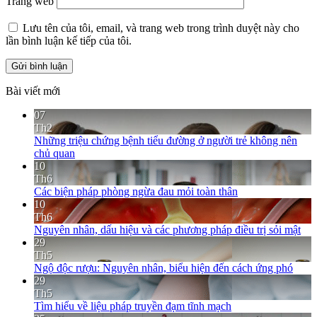
Trang web
Lưu tên của tôi, email, và trang web trong trình duyệt này cho
lần bình luận kế tiếp của tôi.
Bài viết mới
07
Th2
Những triệu chứng bệnh tiểu đường ở người trẻ không nên
chủ quan
10
Th6
Các biện pháp phòng ngừa đau mỏi toàn thân
10
Th6
Nguyên nhân, dấu hiệu và các phương pháp điều trị sỏi mật
29
Th5
Ngộ độc rượu: Nguyên nhân, biểu hiện đến cách ứng phó
29
Th5
Tìm hiểu về liệu pháp truyền đạm tĩnh mạch