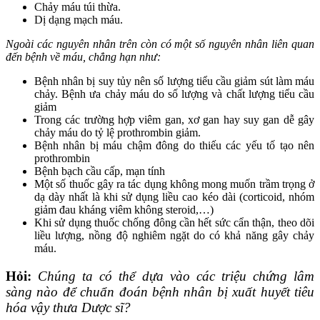
Chảy máu túi thừa.
Dị dạng mạch máu.
Ngoài các nguyên nhân trên còn có một số nguyên nhân liên quan
đến bệnh về máu, chẳng hạn như:
Bệnh nhân bị suy tủy nên số lượng tiểu cầu giảm sút làm máu
chảy. Bệnh ưa chảy máu do số lượng và chất lượng tiểu cầu
giảm
Trong các trường hợp viêm gan, xơ gan hay suy gan dễ gây
chảy máu do tỷ lệ prothrombin giảm.
Bệnh nhân bị máu chậm đông do thiếu các yếu tố tạo nên
prothrombin
Bệnh bạch cầu cấp, mạn tính
Một số thuốc gây ra tác dụng không mong muốn trầm trọng ở
dạ dày nhất là khi sử dụng liều cao kéo dài (corticoid, nhóm
giảm đau kháng viêm không steroid,…)
Khi sử dụng thuốc chống đông cần hết sức cẩn thận, theo dõi
liều lượng, nồng độ nghiêm ngặt do có khả năng gây chảy
máu.
Hỏi:
Chúng ta có thể dựa vào các triệu chứng lâm
sàng nào để chuẩn đoán bệnh nhân bị xuất huyết tiêu
hóa vậy thưa Dược sĩ?