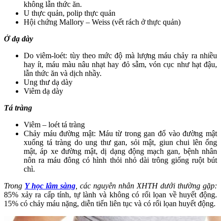
không lẫn thức ăn.
U thực quản, polip thực quản
Hội chứng Mallory – Weiss (vết rách ở thực quản)
Ở
d
ạ dày
Do viêm-loét: tùy theo mức độ mà lượng máu chảy ra nhiều
hay ít, máu màu nâu nhạt hay đỏ sẫm, vón cục như hạt đậu,
lẫn thức ăn và dịch nhầy.
Ung thư dạ dày
Viêm dạ dày
Tá tràng
Viêm – loét tá tràng
Chảy máu đường mật: Máu từ trong gan đổ vào đường mật
xuống tá tràng do ung thư gan, sỏi mật, giun chui lên ống
mật, áp xe đường mật, dị dạng động mạch gan, bệnh nhân
nôn ra máu đông có hình thỏi nhỏ dài trông giống ruột bút
chì.
Trong
Y học lâm sàng
, các nguyên nhân XHTH dưới thường gặp
:
85% xảy ra cấp tính, tự lành và không có rối lọan về huyết động.
15% có chảy máu nặng, diễn tiến liên tục và có rối lọan huyết động.