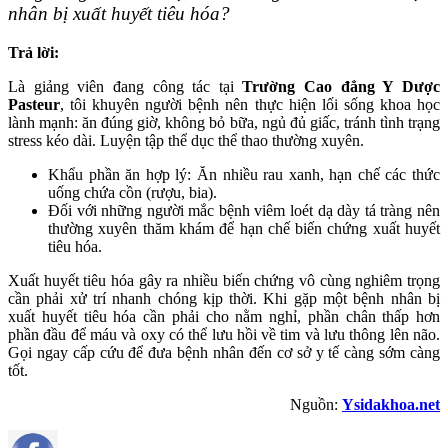
nhân bị xuất huyết tiêu hóa?
Trả lời:
Là giảng viên đang công tác tại
Trường Cao đẳng Y Dược
Pasteur
, tôi khuyên người bệnh nên thực hiện lối sống khoa học
lành mạnh: ăn đúng giờ, không bỏ bữa, ngủ đủ giấc, tránh tình trạng
stress kéo dài. Luyện tập thể dục thể thao thường xuyên.
Khẩu phần ăn hợp lý: Ăn nhiều rau xanh, hạn chế các thức
uống chứa cồn (rượu, bia).
Đối với những người mắc bệnh viêm loét dạ dày tá tràng nên
thường xuyên thăm khám để hạn chế biến chứng xuất huyết
tiêu hóa.
Xuất huyết tiêu hóa gây ra nhiều biến chứng vô cùng nghiêm trọng
cần phải xử trí nhanh chóng kịp thời. Khi gặp một bệnh nhân bị
xuất huyết tiêu hóa cần phải cho nằm nghỉ, phần chân thấp hơn
phần đầu để máu và oxy có thể lưu hồi về tim và lưu thông lên não.
Gọi ngay cấp cứu để đưa bệnh nhân đến cơ sở y tế càng sớm càng
tốt.
Nguồn:
Ysidakhoa.net