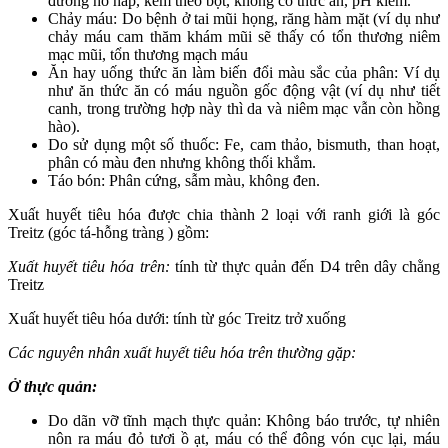
đường hô hấp, kèm theo bọt, không có thức ăn, pH kiềm.
Chảy máu: Do bệnh ở tai mũi họng, răng hàm mặt (ví dụ như
chảy máu cam thăm khám mũi sẽ thấy có tổn thương niêm
mạc mũi, tổn thương mạch máu
Ăn hay uống thức ăn làm biến đổi màu sắc của phân: Ví dụ
như ăn thức ăn có máu nguồn gốc động vật (ví dụ như tiết
canh, trong trường hợp này thì da và niêm mạc vẫn còn hồng
hào).
Do sử dụng một số thuốc: Fe, cam thảo, bismuth, than hoạt,
phân có màu đen nhưng không thối khắm.
Táo bón: Phân cứng, sẫm màu, không đen.
Xuất huyết tiêu hóa được chia thành 2 loại với ranh giới là góc
Treitz (góc tá-hỗng tràng ) gồm:
Xuất huyết tiêu hóa
trên
:
tính từ thực quản đến D4 trên dây chằng
Treitz
Xuất huyết tiêu hóa dưới: tính từ góc Treitz trở xuống
Các nguyên nhân
xuất huyết tiêu hóa
trên thường gặp:
Ở
thực quản
:
Do dãn vỡ tĩnh mạch thực quản: Không báo trước, tự nhiên
nôn ra máu đỏ tươi ồ ạt, máu có thể đông vón cục lại, máu