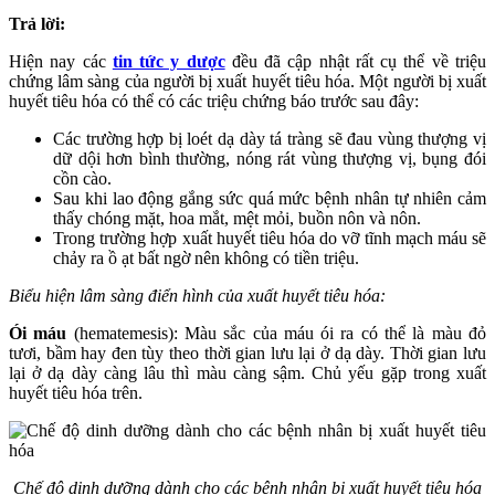
Trả lời:
Hiện nay các
tin tức y dược
đều đã cập nhật rất cụ thể về triệu
chứng lâm sàng của người bị xuất huyết tiêu hóa. Một người bị xuất
huyết tiêu hóa có thể có các triệu chứng báo trước sau đây:
Các trường hợp bị loét dạ dày tá tràng sẽ đau vùng thượng vị
dữ dội hơn bình thường, nóng rát vùng thượng vị, bụng đói
cồn cào.
Sau khi lao động gắng sức quá mức bệnh nhân tự nhiên cảm
thấy chóng mặt, hoa mắt, mệt mỏi, buồn nôn và nôn.
Trong trường hợp xuất huyết tiêu hóa do vỡ tĩnh mạch máu sẽ
chảy ra ồ ạt bất ngờ nên không có tiền triệu.
Biểu hiện lâm sàng
điển hình
của xuất huyết tiêu hóa
:
Ói máu
(hematemesis): Màu sắc của máu ói ra có thể là màu đỏ
tươi, bầm hay đen tùy theo thời gian lưu lại ở dạ dày. Thời gian lưu
lại ở dạ dày càng lâu thì màu càng sậm. Chủ yếu gặp trong xuất
huyết tiêu hóa trên.
Chế độ dinh dưỡng dành cho các bệnh nhân bị xuất huyết tiêu hóa