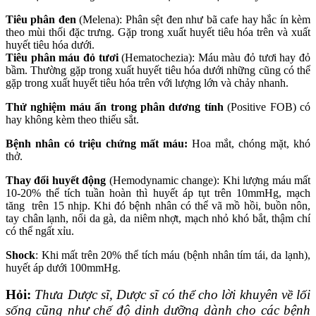
Tiêu phân đen
(Melena): Phân sệt đen như bã cafe hay hắc ín kèm
theo mùi thối đặc trưng. Gặp trong xuất huyết tiêu hóa trên và xuất
huyết tiêu hóa dưới.
Tiêu phân máu đỏ tươi
(Hematochezia): Máu màu đỏ tươi hay đỏ
bầm. Thường gặp trong xuất huyết tiêu hóa dưới những cũng có thể
gặp trong xuất huyết tiêu hóa trên với lượng lớn và chảy nhanh.
Thử nghiệm máu ẩn trong phân dương tính
(Positive FOB) có
hay không kèm theo thiếu sắt.
Bệnh nhân có triệu chứng mất máu:
Hoa mắt, chóng mặt, khó
thở.
Thay đổi huyết động
(Hemodynamic change): Khi lượng máu mất
10-20% thể tích tuần hoàn thì huyết áp tụt trên 10mmHg, mạch
tăng trên 15 nhịp. Khi đó bệnh nhân có thể vã mồ hồi, buồn nôn,
tay chân lạnh, nổi da gà, da niêm nhợt, mạch nhỏ khó bắt, thậm chí
có thể ngất xỉu.
Shock
: Khi mất trên 20% thể tích máu (bệnh nhân tím tái, da lạnh),
huyết áp dưới 100mmHg.
Hỏi:
Thưa Dược sĩ, Dược sĩ có thể cho lời khuyên về lối
sống cũng như chế độ dinh dưỡng dành cho các bệnh