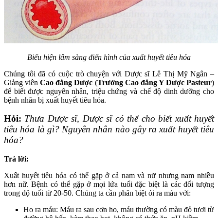
Biểu hiện lâm sàng điển hình của xuất huyết tiêu hóa
Chúng tôi đã có cuộc trò chuyện với Dược sĩ Lê Thị Mỹ Ngân –
Giảng viên
Cao đẳng Dược
(
Trường Cao đẳng Y Dược Pasteur
)
để biết được nguyên nhân, triệu chứng và chế độ dinh dưỡng cho
bệnh nhân bị xuất huyết tiêu hóa.
Hỏi:
Thưa Dược sĩ, Dược sĩ có thể cho biết xuất huyết
tiêu hóa là gì?
N
guyên nhân nào gây ra xuất huyết tiêu
hóa?
Trả lời:
Xuất huyết tiêu hóa có thể gặp ở cả nam và nữ nhưng nam nhiều
hơn nữ. Bệnh có thể gặp ở mọi lứa tuổi đặc biệt là các đối tượng
trong độ tuổi từ 20-50. Chúng ta cần phân biệt ói ra máu với:
Ho ra máu: Máu ra sau cơn ho, máu thường có màu đỏ tươi từ