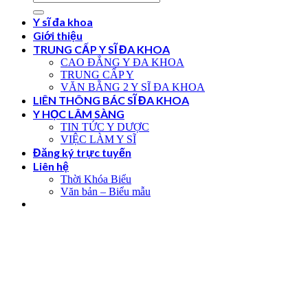
Y sĩ đa khoa
Giới thiệu
TRUNG CẤP Y SĨ ĐA KHOA
CAO ĐẲNG Y ĐA KHOA
TRUNG CẤP Y
VĂN BẰNG 2 Y SĨ ĐA KHOA
LIÊN THÔNG BÁC SĨ ĐA KHOA
Y HỌC LÂM SÀNG
TIN TỨC Y DƯỢC
VIỆC LÀM Y SĨ
Đăng ký trực tuyến
Liên hệ
Thời Khóa Biểu
Văn bản – Biểu mẫu