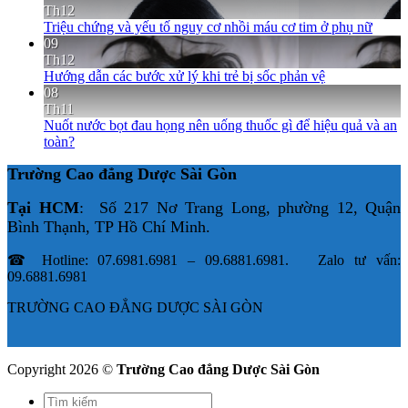
Th12
Triệu chứng và yếu tố nguy cơ nhồi máu cơ tim ở phụ nữ
09
Th12
Hướng dẫn các bước xử lý khi trẻ bị sốc phản vệ
08
Th11
Nuốt nước bọt đau họng nên uống thuốc gì để hiệu quả và an
toàn?
Trường Cao đẳng Dược Sài Gòn
Tại HCM
: Số 217 Nơ Trang Long, phường 12, Quận
Bình Thạnh, TP Hồ Chí Minh.
☎ Hotline: 07.6981.6981 – 09.6881.6981. Zalo tư vấn:
09.6881.6981
TRƯỜNG CAO ĐẲNG DƯỢC SÀI GÒN
Copyright 2026 ©
Trường Cao đẳng Dược Sài Gòn