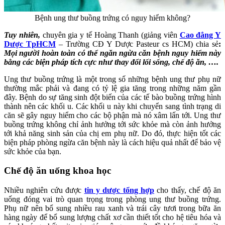
Bệnh ung thư buồng trứng có nguy hiểm không?
Tuy nhiên,
chuyên gia y tế Hoàng Thanh (giảng viên
Cao đẳng Y
Dược TpHCM
– Trường CĐ Y Dược Pasteur cs HCM) chia sẻ
:
Mọi người hoàn toàn có thể ngăn ngừa căn bệnh nguy hiểm này
bằng các biện pháp tích cực như thay đổi lối sống, chế đ
ộ
ăn, ….
Ung thư buồng trứng là một trong số những bệnh ung thư phụ nữ
thường mắc phải và đang có tỷ lệ gia tăng trong những năm gần
đây. Bệnh do sự tăng sinh đột biến của các tế bào buồng trứng hình
thành nên các khối u. Các khối u này khi chuyển sang tình trạng di
căn sẽ gây nguy hiểm cho các bộ phận mà nó xâm lấn tới. Ung thư
buồng trứng không chỉ ảnh hưởng tới sức khỏe mà còn ảnh hưởng
tới khả năng sinh sản của chị em phụ nữ. Do đó, thực hiện tốt các
biện pháp phòng ngừa căn bệnh này là cách hiệu quả nhất để bảo vệ
sức khỏe của bạn.
Chế độ ăn uống khoa học
Nhiều nghiên cứu được
tin y dược tổng hợp
cho thấy, chế độ ăn
uống đóng vai trò quan trọng trong phòng ung thư buồng trứng.
Phụ nữ nên bổ sung nhiều rau xanh và trái cây tươi trong bữa ăn
hàng ngày để bổ sung lượng chất xơ cần thiết tốt cho hệ tiêu hóa và