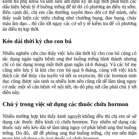
kiểm tra phụ khoa và làm siêu âm định kỳ để kịp thời phát hiện các
dấu hiệu bệnh lý ở buồng trứng để từ đó có phương án điều trị sớm.
Bên cạnh đó, chị em cần thường xuyên theo dõi cơ thể mình, nếu
thấy xuất hiện các triệu chứng như chướng bụng, đau bụng, chảy
máu âm đạo…thì cần tới ngay các cơ sở y tế kiểm tra để có phương
án điều trị kịp thời.
Kéo dài thời kỳ cho con bú
Nhiều nghiên cứu cho thấy việc kéo dài thời kỳ cho con bú cũng có
tác dụng ngăn ngừa bệnh ung thư buồng trứng hình thành nhưng
chỉ có tác dụng trong một thời gian ngắn (4-6 tháng). Và các bf mẹ
cũng nên lưu ý là khi cho con bú quá 6 tháng, cùng với việc kích
thích các thể thùy của tuyến vú tiết ra oxytocin, thì các hormon sinh
dục cũng được sản sinh ra nhiều hơn nên cũng rất dễ làm tăng nguy
cơ mắc một số căn bệnh về nội tiết, do đó phụ nữ cần phải chú ý tới
điều này.
Chú ý trong việc sử dụng các thuốc chứa hormon
Nhiều trường hợp khi thấy kinh nguyệt không đều thì chị em sẽ sử
dụng các thuốc điều kinh có chứa hormon. Tuy nhiên sử dụng các
thuốc này nếu kéo dài sẽ làm tăng nguy cơ phát bệnh ung thư buồng
trứng. Do đó, để đề phòng ung thư buồng trứng, chị em nên thận
trọng khi sử dụng các loại thuốc có chứa hormon.