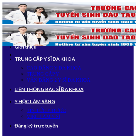
Bỏ
qua
nội
dung
Y sĩ đa khoa
Giới thiệu
TRUNG CẤP Y SĨ ĐA KHOA
CAO ĐẲNG Y ĐA KHOA
TRUNG CẤP Y
VĂN BẰNG 2 Y SĨ ĐA KHOA
LIÊN THÔNG BÁC SĨ ĐA KHOA
Y HỌC LÂM SÀNG
TIN TỨC Y DƯỢC
VIỆC LÀM Y SĨ
Đăng ký trực tuyến