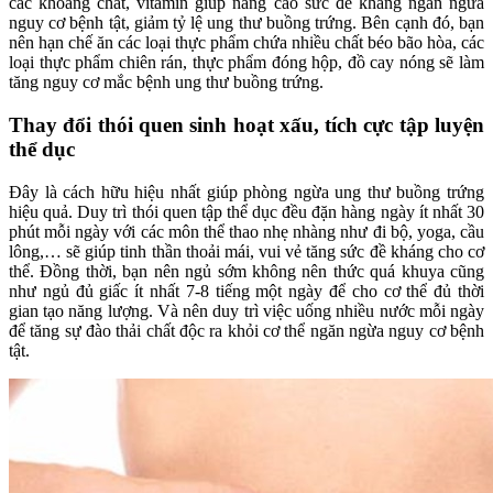
các khoáng chất, vitamin giúp nâng cao sức đề kháng ngăn ngừa
nguy cơ bệnh tật, giảm tỷ lệ ung thư buồng trứng. Bên cạnh đó, bạn
nên hạn chế ăn các loại thực phẩm chứa nhiều chất béo bão hòa, các
loại thực phẩm chiên rán, thực phẩm đóng hộp, đồ cay nóng sẽ làm
tăng nguy cơ mắc bệnh ung thư buồng trứng.
Thay đổi thói quen sinh hoạt xấu, tích cực tập luyện
thể dục
Đây là cách hữu hiệu nhất giúp phòng ngừa ung thư buồng trứng
hiệu quả. Duy trì thói quen tập thể dục đều đặn hàng ngày ít nhất 30
phút mỗi ngày với các môn thể thao nhẹ nhàng như đi bộ, yoga, cầu
lông,… sẽ giúp tinh thần thoải mái, vui vẻ tăng sức đề kháng cho cơ
thể. Đồng thời, bạn nên ngủ sớm không nên thức quá khuya cũng
như ngủ đủ giấc ít nhất 7-8 tiếng một ngày để cho cơ thể đủ thời
gian tạo năng lượng. Và nên duy trì việc uống nhiều nước mỗi ngày
để tăng sự đào thải chất độc ra khỏi cơ thể ngăn ngừa nguy cơ bệnh
tật.