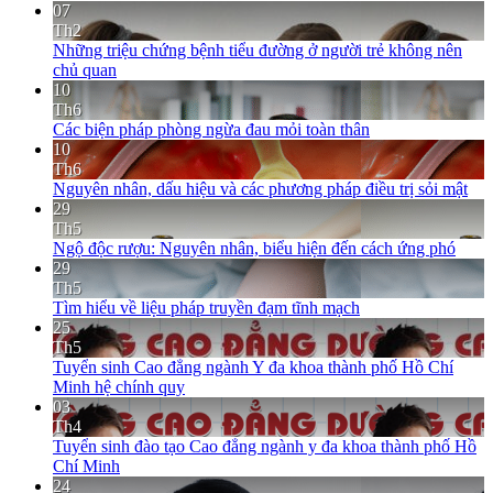
07
Th2
Những triệu chứng bệnh tiểu đường ở người trẻ không nên
chủ quan
10
Th6
Các biện pháp phòng ngừa đau mỏi toàn thân
10
Th6
Nguyên nhân, dấu hiệu và các phương pháp điều trị sỏi mật
29
Th5
Ngộ độc rượu: Nguyên nhân, biểu hiện đến cách ứng phó
29
Th5
Tìm hiểu về liệu pháp truyền đạm tĩnh mạch
25
Th5
Tuyển sinh Cao đẳng ngành Y đa khoa thành phố Hồ Chí
Minh hệ chính quy
03
Th4
Tuyển sinh đào tạo Cao đẳng ngành y đa khoa thành phố Hồ
Chí Minh
24