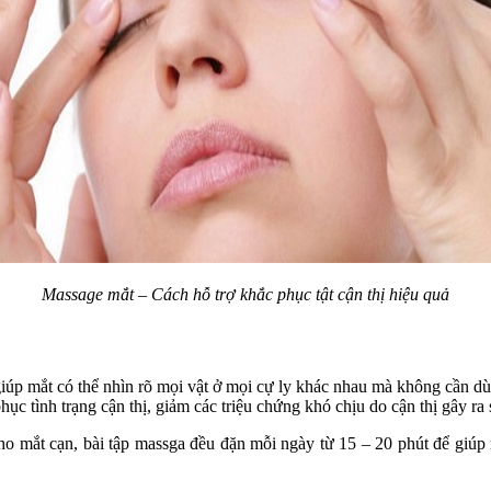
Massage mắt – Cách hỗ trợ khắc phục tật cận thị hiệu quả
, giúp mắt có thể nhìn rõ mọi vật ở mọi cự ly khác nhau mà không cần d
ục tình trạng cận thị, giảm các triệu chứng khó chịu do cận thị gây ra 
ho mắt cạn, bài tập massga đều đặn mỗi ngày từ 15 – 20 phút để giúp 