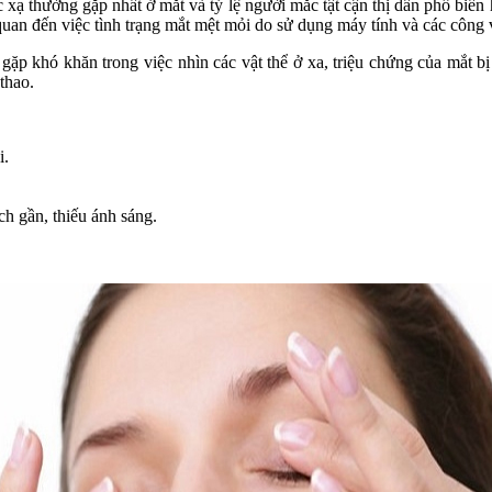
úc xạ thường gặp nhất ở mắt và tỷ lệ người mắc tật cận thị dần phổ b
 quan đến việc tình trạng mắt mệt mỏi do sử dụng máy tính và các công v
 gặp khó khăn trong việc nhìn các vật thể ở xa, triệu chứng của mắt b
thao.
i.
h gần, thiếu ánh sáng.