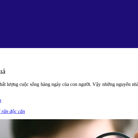
uả
 chất lượng cuộc sống hàng ngày của con người. Vậy những nguyên nhâ
h
 rắn độc cắn