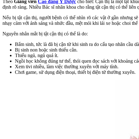
Theo
Giảng viên
Cao đẳng Y Dược
cho biết: Cận thị là một tật kh
định rõ ràng. Nhiều Bác sĩ nhãn khoa cho rằng tật cận thị có thể liên
Nếu bị tật cận thị, người bệnh có thể nhìn rõ các vật ở gần nhưng sẽ
nhạy cảm với ánh sáng và nhức đầu, mệt mỏi khi lái xe hoặc choi thể 
Nguyên nhân mắt bị tật cận thị có thể là do:
Bẩm sinh, tức là đã bị cận từ khi sinh ra do cấu tạo nhãn cầu dà
Bị sinh non hoặc sinh thiếu cân.
Thiếu ngủ, ngủ quá ít.
Ngồi học không đúng tư thế, thói quen đọc sách với khoảng các
Xem tivi nhiều, làm việc thường xuyên với máy tính.
Chơi game, sử dụng điện thoại, thiết bị điện tử thường xuyên.