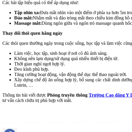
Các bài tập hiệu quả có thể áp dụng như:
Tập nhìn xa:
Đưa mắt nhìn vào một điểm ở phía xa hơn 5m tron
Đảo mắt:
Nhắm mắt và đảo tròng mắt theo chiều kim đồng hồ rồi
Massage mắt:
Dùng ngón giữa và ngón trỏ massage quanh hốc 
Thay đổi thói quen hằng ngày
Các thói quen thường ngày trong cuộc sống, học tập và làm việc cũng
Làm việc, học tập, sinh hoạt ở nơi có đủ ánh sáng.
Không nên lạm dụng/sử dụng quá nhiều thiết bị điện tử.
Thời gian nghỉ ngơi hợp lý.
Đeo kính phù hợp.
Tăng cường hoạt động, vận động thể dục thể thao ngoài trời.
Xây dựng chế độ ăn uống hợp lý, bổ sung các chất dinh dưỡn
Lutein, …
Thông tin bài viết được
Phòng truyền thông
Trường Cao đẳng Y 
tư vấn cách chữa trị phù hợp với mắt.
Bệnh viện thẩm mỹ Gangwhoo
Bệnh viện thẩm mỹ Gangwhoo
Bệnh viện thẩm mỹ Gangwhoo
Bệnh viện thẩm mỹ Gangwhoo
Bác sĩ Phùng Mạnh Cường
Bác sĩ Phùng Mạn