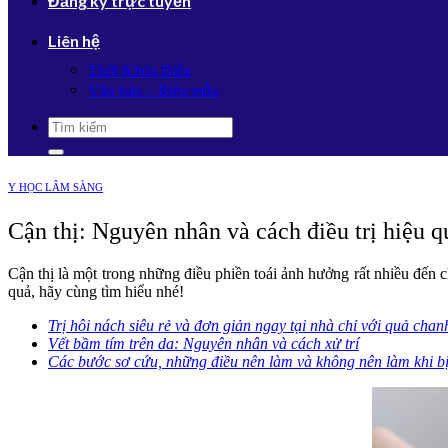
Đăng ký trực tuyến
Liên hệ
Thời Khóa Biểu
Văn bản – Biểu mẫu
Y HỌC LÂM SÀNG
Cận thị: Nguyên nhân và cách điều trị hiệu q
Cận thị là một trong những điều phiền toái ảnh hưởng rất nhiều đến
quả, hãy cùng tìm hiểu nhé!
Trị hôi nách siêu rẻ và đơn giản ngay tại nhà chỉ với quả chan
Vết bầm tím trên da: Nguyên nhân và cách xử trí
Các bước sơ cứu, những điều nên làm và không nên làm khi bị