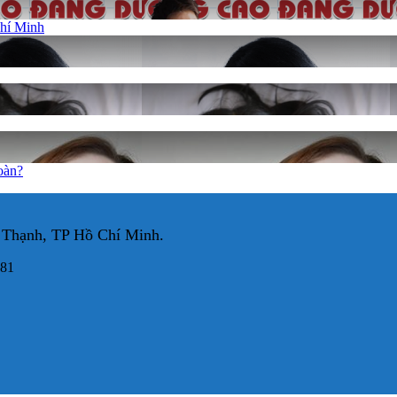
Chí Minh
oàn?
 Thạnh, TP Hồ Chí Minh.
981