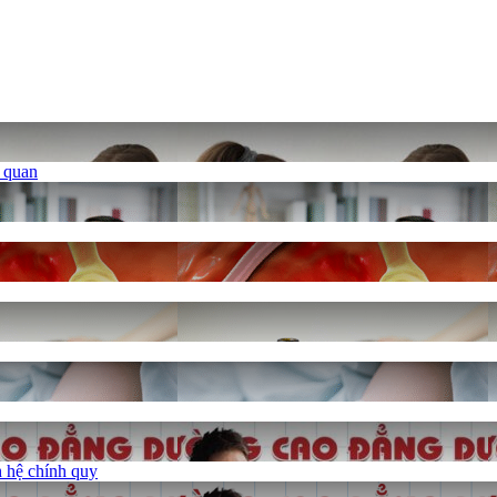
ủ quan
 hệ chính quy