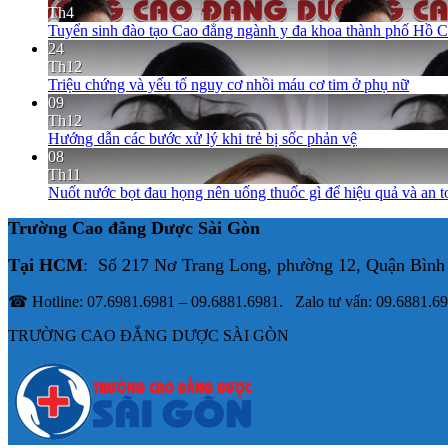
Th4
Tuyển sinh đào tạo Cao đẳng ngành y đa khoa thành phố Hồ 
24
Th12
Triệu chứng và yếu tố nguy cơ nhồi máu cơ tim ở phụ nữ
09
Th12
Hướng dẫn các bước xử lý khi trẻ bị sốc phản vệ
08
Th11
Nuốt nước bọt đau họng nên uống thuốc gì để hiệu quả và an t
Trường Cao đẳng Dược Sài Gòn
Tại HCM
: Số 217 Nơ Trang Long, phường 12, Quận Bình
☎ Hotline: 07.6981.6981 – 09.6881.6981. Zalo tư vấn: 09.6881.6
TRƯỜNG CAO ĐẲNG DƯỢC SÀI GÒN