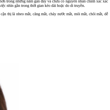
iến hơn trong những năm gần đây và chưa có nguyên nhân chính xác xác
iệc nhìn gần trong thời gian kéo dài hoặc do di truyền.
ị cận thị là nheo mắt, căng mắt, chảy nước mắt, mỏi mắt, chói mắt, dễ