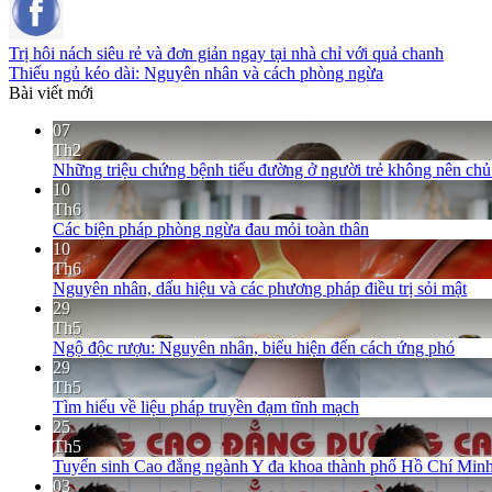
Trị hôi nách siêu rẻ và đơn giản ngay tại nhà chỉ với quả chanh
Thiếu ngủ kéo dài: Nguyên nhân và cách phòng ngừa
Bài viết mới
07
Th2
Những triệu chứng bệnh tiểu đường ở người trẻ không nên ch
10
Th6
Các biện pháp phòng ngừa đau mỏi toàn thân
10
Th6
Nguyên nhân, dấu hiệu và các phương pháp điều trị sỏi mật
29
Th5
Ngộ độc rượu: Nguyên nhân, biểu hiện đến cách ứng phó
29
Th5
Tìm hiểu về liệu pháp truyền đạm tĩnh mạch
25
Th5
Tuyển sinh Cao đẳng ngành Y đa khoa thành phố Hồ Chí Minh
03