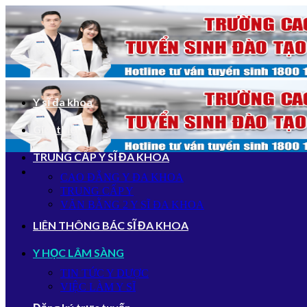
Bỏ
qua
nội
dung
Y sĩ đa khoa
Giới thiệu
TRUNG CẤP Y SĨ ĐA KHOA
CAO ĐẲNG Y ĐA KHOA
TRUNG CẤP Y
VĂN BẰNG 2 Y SĨ ĐA KHOA
LIÊN THÔNG BÁC SĨ ĐA KHOA
Y HỌC LÂM SÀNG
TIN TỨC Y DƯỢC
VIỆC LÀM Y SĨ