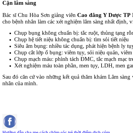
Cận lâm sàng
Bác sĩ Chu Hòa Sơn giảng viên
Cao đẳng Y Dược T
cho bệnh nhân làm các xét nghiệm lâm sàng nhất định, v
Chụp bụng không chuẩn bị: tắc ruột, thủng tạng rỗ
Chụp hệ tiết niệu không chuẩn bị: tìm sỏi tiết niệu
Siêu âm bụng: nhiều tác dụng, phát hiện bệnh ly t
Chụp cắt lớp ổ bụng: viêm tụy, sỏi niệu quản, viê
Chụp mạch máu: phình tách ĐMC, tắc mạch mạc tr
Xét nghiệm máu toàn phần, men tụy, LDH, men g
Sau đó căn cứ vào những kết quả thăm khám Lâm sàng và 
nhân của mình.
Hướng dẫn cha mẹ cách chăm sóc trẻ thời điểm dịch cúm