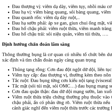
Đau thượng vị: viêm dạ dày, viêm tụy, nhồi máu cơ
Đau hạ vị: viêm bàng quang, sỏi bàng quang, viêm
Đau quanh rốn: viêm dạ dày ruột,..
Đau hạ sườn phải: áp xe gan, giun chui ống mật, v
Đau hố chậu phải: viêm ruột thừa, viêm manh tràng
Đau hố chậu trái: sỏi niệu quản, viêm túi thừa, ….
Định hướng chẩn đoán lâm sàng
Thông thường bụng là cơ quan có nhiều tổ chức bên dướ
xác định và tìm chẩn đoán ngày càng quan trọng
Thủng tạng rỗng: Cơn đau đột ngột dữ dội, liên tục
Viêm tụy cấp: đau thượng vị, thường kèm theo nôn
Tắc ruột: Đau bụng từng cơn kiểu nội tạng (visceral
Tắc mật (sỏi túi mật, sỏi OMC…) đau bụng mạng sườ
Cơn đau quặn thận: đau dữ dội mạng sườn, lan xuốn
Viêm ruột thừa triệu chứng thường phụ thuộc vào 
chậu phải, ấn có phản ứng rõ. Viêm ruột thừa nếu 
cảnh giác nghĩ đến viêm ruột thừa trước các trườn