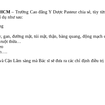
P HCM
– Trường Cao đẳng Y Dược Pasteur chia sẻ, tùy từn
í dụ như sau:
ng
ụy, gan, đường mật, túi mật, thận, bàng quang, động mạc
m ruột thừa…
eo
an….
Cận Lâm sàng mà Bác sĩ sẽ đưa ra các chỉ định điều trị c