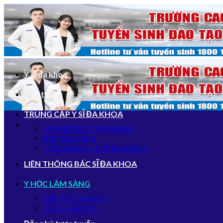
Bỏ
qua
nội
dung
Y sĩ đa khoa
Giới thiệu
TRUNG CẤP Y SĨ ĐA KHOA
CAO ĐẲNG Y ĐA KHOA
TRUNG CẤP Y
VĂN BẰNG 2 Y SĨ ĐA KHOA
LIÊN THÔNG BÁC SĨ ĐA KHOA
Y HỌC LÂM SÀNG
TIN TỨC Y DƯỢC
VIỆC LÀM Y SĨ