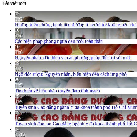
Bài viết mới
07
Th2
Những triệu chứng bệnh tiểu đường ở người trẻ không nên ch
10
Th6
Các biện pháp phòng ngừa đau mỏi toàn thân
10
Th6
Nguyên nhân, dấu hiệu và các phương pháp điều trị sỏi mật
29
Th5
Ngộ độc rượu: Nguyên nhân, biểu hiện đến cách ứng phó
29
Th5
Tìm hiểu về liệu pháp truyền đạm tĩnh mạch
25
Th5
Tuyển sinh Cao đẳng ngành Y đa khoa thành phố Hồ Chí Minh
03
Th4
Tuyển sinh đào tạo Cao đẳng ngành y đa khoa thành phố Hồ 
24
Th12