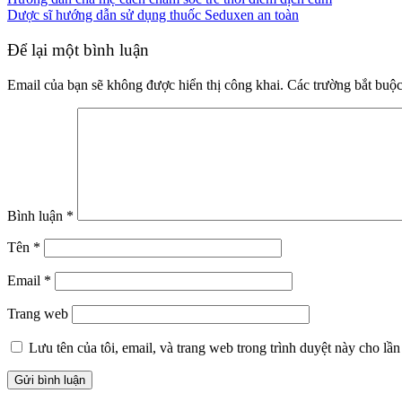
Dược sĩ hướng dẫn sử dụng thuốc Seduxen an toàn
Để lại một bình luận
Email của bạn sẽ không được hiển thị công khai.
Các trường bắt buộ
Bình luận
*
Tên
*
Email
*
Trang web
Lưu tên của tôi, email, và trang web trong trình duyệt này cho lần 