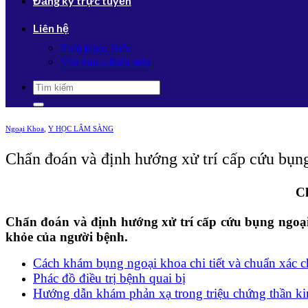
Đăng ký trực tuyến
Liên hệ
Thời Khóa Biểu
Văn bản – Biểu mẫu
Ngoại Khoa
,
Y HỌC LÂM SÀNG
Chẩn đoán và định hướng xử trí cấp cứu bụn
Ch
Chẩn đoán và định hướng xử trí cấp cứu bụng ngoại k
khỏe của người bệnh.
Cách khám bụng ngoại khoa chi tiết và chuẩn xác c
Phác đồ điều trị bệnh quai bị
Hướng dẫn khám phản xạ trong triệu chứng thần k