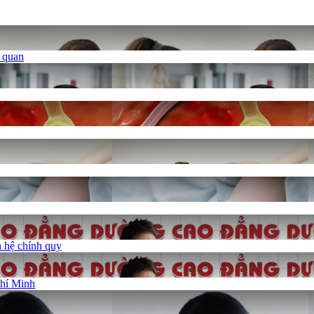
ủ quan
 hệ chính quy
Chí Minh