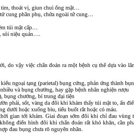
 tim, thoát vị, giun chui ống mật…
 tử cung phần phụ, chửa ngoài tử cung…
iêm túi mật cấp…
, sỏi niệu quản….
i, do vậy việc chẩn đoán ra một bệnh cụ thể dựa vào l
 kiểu ngoại tạng (parietal) bụng cứng, phản ứng thành bụ
 nhiều và bụng chướng, hay gặp bệnh nhân nghiện rượu
), bụng chướng, bí trung đại tiện
n phải, sốt, vàng da đôi khi khám thấy túi mật to, ấn đi
g dưới hoặc xuống bìu, tiểu buốt rắt hoặc có máu.
thời gian tới khám. Giai đoạn sớm đôi khi chỉ đau vùng 
không điển hình đôi khi chẩn đoán rất khó khăn, cần phả
g hợp đau bụng chưa rõ nguyên nhân.