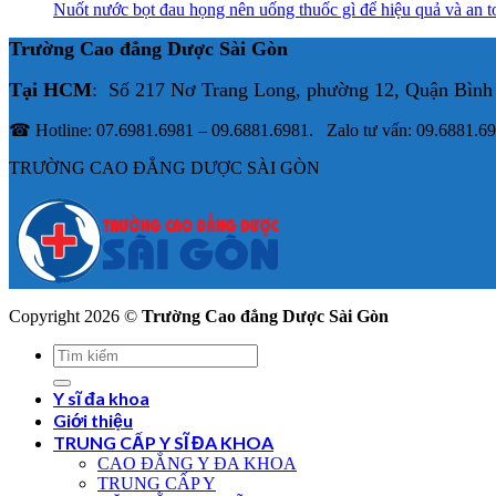
Nuốt nước bọt đau họng nên uống thuốc gì để hiệu quả và an t
Trường Cao đẳng Dược Sài Gòn
Tại HCM
: Số 217 Nơ Trang Long, phường 12, Quận Bình
☎ Hotline: 07.6981.6981 – 09.6881.6981. Zalo tư vấn: 09.6881.6
TRƯỜNG CAO ĐẲNG DƯỢC SÀI GÒN
Copyright 2026 ©
Trường Cao đẳng Dược Sài Gòn
Y sĩ đa khoa
Giới thiệu
TRUNG CẤP Y SĨ ĐA KHOA
CAO ĐẲNG Y ĐA KHOA
TRUNG CẤP Y