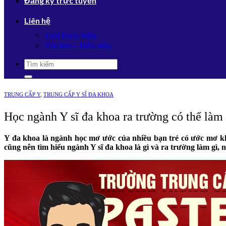
Đăng ký trực tuyến
Liên hệ
Thời Khóa Biểu
Văn bản – Biểu mẫu
TRUNG CẤP Y
,
TRUNG CẤP Y SĨ ĐA KHOA
Học ngành Y sĩ đa khoa ra trường có thể làm 
Y đa khoa là ngành học mơ ước của nhiều bạn trẻ có ước mơ kh
cũng nên tìm hiểu ngành Y sĩ đa khoa là gì và ra trường làm gì, 