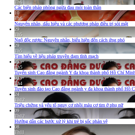
Th6
Các biện pháp phòng ngừa đau mỏi toàn thân
10
Th6
Nguyên nhân, dấu hiệu và các phương pháp điều trị sỏi mật
29
Th5
Ngộ độc rượu: Nguyên nhân, biểu hiện đến cách ứng phó
29
Th5
Tìm hiểu về liệu pháp truyền đạm tĩnh mạch
25
Th5
Tuyển sinh Cao đẳng ngành Y đa khoa thành phố Hồ Chí Minh
03
Th4
Tuyển sinh đào tạo Cao đẳng ngành y đa khoa thành phố Hồ 
24
Th12
Triệu chứng và yếu tố nguy cơ nhồi máu cơ tim ở phụ nữ
09
Th12
Hướng dẫn các bước xử lý khi trẻ bị sốc phản vệ
08
Th11