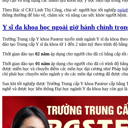
tiếp cận và ứng dụng các thành tựu khoa học y học hiện đại trong vi
Theo Bác sĩ CKI Linh Thị Công, chia sẻ: người học tốt nghiệp
ngành
thông thường để bảo vệ, chăm sóc và nâng cao sức khỏe người bệnh.
Y sĩ đa khoa học ngoài giờ hành chính tron
Trường Trung cấp Y khoa Pasteur tuyển sinh ngành Y sĩ đa khoa theo
đào tạo Trung cấp Y sĩ đa khoa từ 1 đến 2 năm tuỳ theo trình độ bằng
Thời gian đào tạo
02 năm
áp dụng cho người cho đã có bằng cấp tốt
Thời gian đào tạo
01 năm
áp dụng cho người cho đã có trình độ bằng 
được miễn học và chuyển điểm các môn học đại cương như Pháp luật,
chỉ phải học chuyên môn ngành y do các môn đại cương đã được chuy
Sau khi tốt nghiệp được Trường Trung cấp Y khoa Pasteur cấp bằng 
nghề và được học liên thông Đại học ngành Y đa khoa hay còn gọi là