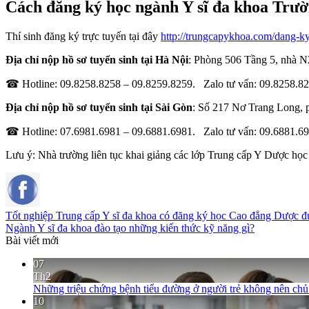
Cách đăng ký học ngành Y sĩ đa khoa Trườ
Thí sinh đăng ký trực tuyến tại đây
http://trungcapykhoa.com/dang-ky
Địa chỉ nộp hồ sơ tuyển sinh tại Hà Nội
: Phòng 506 Tầng 5, nhà N
☎ Hotline: 09.8258.8258 – 09.8259.8259. Zalo tư vấn: 09.8258.8
Địa chỉ nộp hồ sơ tuyển sinh tại Sài Gòn
: Số 217 Nơ Trang Long,
☎ Hotline: 07.6981.6981 – 09.6881.6981. Zalo tư vấn: 09.6881.6
Lưu ý: Nhà trường liên tục khai giảng các lớp Trung cấp Y Dược học
Tốt nghiệp Trung cấp Y sĩ đa khoa có đăng ký học Cao đẳng Dược 
Ngành Y sĩ đa khoa đào tạo những kiến thức kỹ năng gì?
Bài viết mới
07
Th2
Những triệu chứng bệnh tiểu đường ở người trẻ không nên ch
10