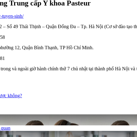
ng Trung cấp Y khoa Pasteur
-tuyen-sinh/
2 – Số 49 Thái Thịnh – Quận Đống Đa – Tp. Hà Nội (Cơ sở đào tạo 
258
 phường 12, Quận Bình Thạnh, TP Hồ Chí Minh.
981
 trong và ngoài giờ hành chính thứ 7 chủ nhật tại thành phố Hà Nội v
được không?
ủ quan