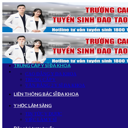
Bỏ
qua
nội
dung
Y sĩ đa khoa
Giới thiệu
TRUNG CẤP Y SĨ ĐA KHOA
CAO ĐẲNG Y ĐA KHOA
TRUNG CẤP Y
VĂN BẰNG 2 Y SĨ ĐA KHOA
LIÊN THÔNG BÁC SĨ ĐA KHOA
Y HỌC LÂM SÀNG
TIN TỨC Y DƯỢC
VIỆC LÀM Y SĨ