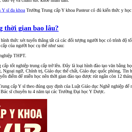
ệc bảo vệ và chăm sức khỏe nhân dân.
 Y sĩ đa khoa
Trường Trung cấp Y khoa Pasteur có đủ kiến thức y học 
g thời gian bao lâu?
 hình thức xét tuyển thẳng tất cả các đối tượng người học có trình độ
 cấp của người học cụ thể như sau:
 nghiệp THPT.
cấp tốt nghiệp trung cấp trở lên. Đây là loại hình đào tạo văn bằng h
 Ngoại ngữ, Chính trị, Giáo dục thể chất, Giáo dục quốc phòng, Tin 
ển điểm để miễn học nên thời gian đào tạo được rút ngắn còn 12 thán
Trung cấp Y sĩ theo đúng quy định của Luật Giáo dục Nghề nghiệp để 
 Bác sĩ chuyên tu 4 năm tại các Trường Đại học Y Dược.