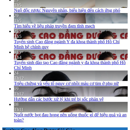
Th5
Ngộ độc rượu: Nguyên nhân, biểu hiện đến cách ứng phó
29
Th5
Tìm hiểu về liệu pháp truyền đạm tĩnh mạch
25
Th5
Tuyển sinh Cao đẳng ngành Y đa khoa thành phố Hồ Chí
Minh hệ chính quy
03
Th4
Tuyển sinh đào tạo Cao đẳng ngành y đa khoa thành phố Hồ
Chí Minh
24
Th12
Triệu chứng và yếu tố nguy cơ nhồi máu cơ tim ở phụ nữ
09
Th12
Hướng dẫn các bước xử lý khi trẻ bị sốc phản vệ
08
Th11
Nuốt nước bọt đau họng nên uống thuốc gì để hiệu quả và an
toàn?