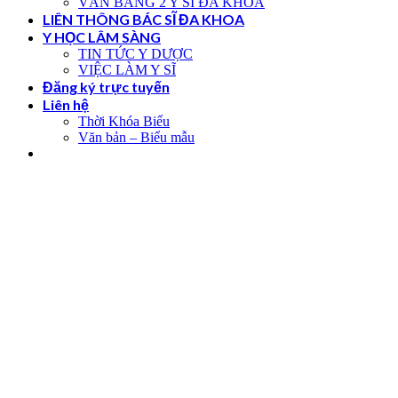
VĂN BẰNG 2 Y SĨ ĐA KHOA
LIÊN THÔNG BÁC SĨ ĐA KHOA
Y HỌC LÂM SÀNG
TIN TỨC Y DƯỢC
VIỆC LÀM Y SĨ
Đăng ký trực tuyến
Liên hệ
Thời Khóa Biểu
Văn bản – Biểu mẫu