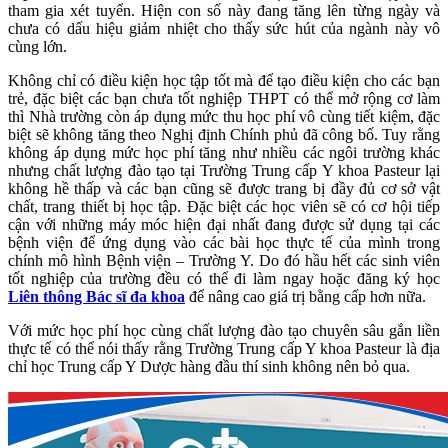
tham gia xét tuyển. Hiện con số này đang tăng lên từng ngày và
chưa có dấu hiệu giảm nhiệt cho thấy sức hút của ngành này vô
cùng lớn.
Không chỉ có điều kiện học tập tốt mà để tạo điều kiện cho các bạn
trẻ, đặc biệt các bạn chưa tốt nghiệp THPT có thể mở rộng cơ làm
thì Nhà trường còn áp dụng mức thu học phí vô cùng tiết kiệm, đặc
biệt sẽ không tăng theo Nghị định Chính phủ đã công bố. Tuy rằng
không áp dụng mức học phí tăng như nhiều các ngôi trường khác
nhưng chất lượng đào tạo tại Trường Trung cấp Y khoa Pasteur lại
không hề thấp và các bạn cũng sẽ được trang bị đầy đủ cơ sở vật
chất, trang thiết bị học tập. Đặc biệt các học viên sẽ có cơ hội tiếp
cận với những máy móc hiện đại nhất đang được sử dụng tại các
bệnh viện để ứng dụng vào các bài học thực tế của mình trong
chính mô hình Bệnh viện – Trường Y. Do đó hầu hết các sinh viên
tốt nghiệp của trường đều có thể đi làm ngay hoặc đăng ký học
Liên thông Bác sĩ đa khoa
để nâng cao giá trị bằng cấp hơn nữa.
Với mức học phí học cùng chất lượng đào tạo chuyên sâu gắn liền
thực tế có thể nói thấy rằng Trường Trung cấp Y khoa Pasteur là địa
chỉ học Trung cấp Y Dược hàng đầu thí sinh không nên bỏ qua.