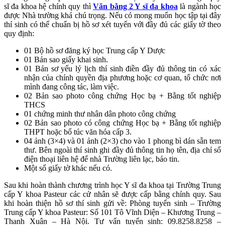
sĩ đa khoa hệ chính quy thì
Văn bằng 2 Y sĩ đa khoa
là ngành học
được Nhà trường khá chú trọng. Nếu có mong muốn học tập tại đây
thí sinh có thể chuẩn bị hồ sơ xét tuyển với đầy đủ các giấy tờ theo
quy định:
01 Bộ hồ sơ đăng ký học Trung cấp Y Dược
01 Bản sao giấy khai sinh.
01 Bản sơ yếu lý lịch thí sinh điền đầy đủ thông tin có xác
nhận của chính quyền địa phương hoặc cơ quan, tổ chức nơi
mình đang công tác, làm việc.
02 Bản sao photo công chứng Học bạ + Bằng tốt nghiệp
THCS
01 chứng minh thư nhân dân photo công chứng
02 Bản sao photo có công chứng Học bạ + Bằng tốt nghiệp
THPT hoặc bổ túc văn hóa cấp 3.
04 ảnh (3×4) và 01 ảnh (2×3) cho vào 1 phong bì dán sẵn tem
thư. Bên ngoài thí sinh ghi đầy đủ thông tin họ tên, địa chỉ số
điện thoại liên hệ để nhà Trường liên lạc, báo tin.
Một số giấy tờ khác nếu có.
Sau khi hoàn thành chương trình học Y sĩ đa khoa tại Trường Trung
cấp Y khoa Pasteur các cử nhân sẽ được cấp bằng chính quy. Sau
khi hoàn thiện hồ sơ thí sinh gửi về: Phòng tuyển sinh – Trường
Trung cấp Y khoa Pasteur: Số 101 Tô Vĩnh Diện – Khương Trung –
Thanh Xuân – Hà Nội. Tư vấn tuyển sinh: 09.8258.8258 –