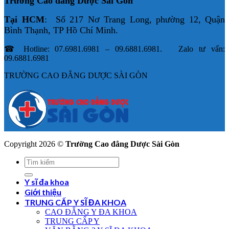
Trường Cao đẳng Dược Sài Gòn
Tại HCM
: Số 217 Nơ Trang Long, phường 12, Quận
Bình Thạnh, TP Hồ Chí Minh.
☎ Hotline: 07.6981.6981 – 09.6881.6981. Zalo tư vấn:
09.6881.6981
TRƯỜNG CAO ĐẲNG DƯỢC SÀI GÒN
Copyright 2026 ©
Trường Cao đẳng Dược Sài Gòn
Y sĩ đa khoa
Giới thiệu
TRUNG CẤP Y SĨ ĐA KHOA
CAO ĐẲNG Y ĐA KHOA
TRUNG CẤP Y