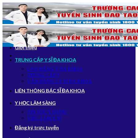
Bỏ
qua
nội
dung
Y sĩ đa khoa
Giới thiệu
TRUNG CẤP Y SĨ ĐA KHOA
CAO ĐẲNG Y ĐA KHOA
TRUNG CẤP Y
VĂN BẰNG 2 Y SĨ ĐA KHOA
LIÊN THÔNG BÁC SĨ ĐA KHOA
Y HỌC LÂM SÀNG
TIN TỨC Y DƯỢC
VIỆC LÀM Y SĨ
Đăng ký trực tuyến