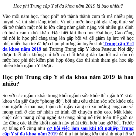
Học phí Trung cấp Y sĩ đa khoa năm 2019 là bao nhiêu?
Vào mỗi năm học, “học phí” trở thành thành cụm từ mà nhiều phụ
huynh và thí sinh lảng tránh. Vì nếu mức học phí gia tăng thực sự
đã trở thành một nỗi lo lớn cũng như gánh nặng với nhiều gia đình
có hoàn cảnh khó khăn. Đặc biệt khi theo học Đại học, Cao đẳng
thì nỗi lo học phí càng tăng lên gấp bội và để giảm áp lực về học
phí, nhiều bạn trẻ đã lựa chọn phương án tuyển sinh
Trung cấp Y sĩ
đa khoa năm 2019
tại Trường Trung cấp Y khoa Pasteur. Nơi đây
được biết đến không chỉ bởi có chất lượng đào tạo tốt mà còn có
mức học phí tiết kiệm phù hợp đông đảo thí sinh tham gia học tập
nhiều khối ngành Y Dược.
Học phí Trung cấp Y sĩ đa khoa năm 2019 là bao
nhiêu?
So với các ngành khác trong khối ngành sức khỏe thì ngành Y sĩ đa
khoa vẫn giữ được “phong độ”, bởi nhu cầu chăm sóc sức khỏe của
con người là mãi mãi, thậm chí ngày càng có xu hướng tăng cao và
mong mỏi ở các cử nhân có trình độ chuyên môn cao. Mặt khác,
cuộc cách mạng công nghệ 4.0 đang bùng nổ trên toàn thế giới đã
tác động các khiến khối ngành này phát triển hơn bao giờ hết. Trước
sự bùng nổ cũng như
cơ hội việc làm sau khi tốt nghiệp Trung
cấp Y sĩ đa khoa năm 2019
đã thu hút lượng lớn thí sinh nộp hồ sơ