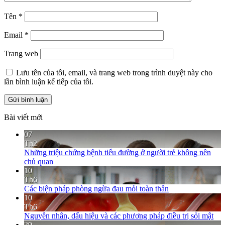
Tên
*
Email
*
Trang web
Lưu tên của tôi, email, và trang web trong trình duyệt này cho
lần bình luận kế tiếp của tôi.
Bài viết mới
07
Th2
Những triệu chứng bệnh tiểu đường ở người trẻ không nên
chủ quan
10
Th6
Các biện pháp phòng ngừa đau mỏi toàn thân
10
Th6
Nguyên nhân, dấu hiệu và các phương pháp điều trị sỏi mật
29