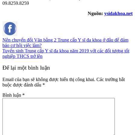
09.8259.8259
Nguồn:
ysidakhoa.net
Nên chuyển đổi Văn bằng 2 Trung cấp Y sĩ đa khoa ở đâu để đảm
bảo cơ hội việc làm?
Tuyển sinh Trung cấp Y sĩ đa khoa năm 2019 với các đối tượng tốt
nghiệp THCS trở lên
Để lại một bình luận
Email của bạn sẽ không được hiển thị công khai.
Các trường bắt
buộc được đánh dấu
*
Bình luận
*