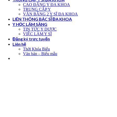
CAO ĐẲNG Y ĐA KHOA
TRUNG CẤP Y
VĂN BẰNG 2 Y SĨ ĐA KHOA
LIÊN THÔNG BÁC SĨ ĐA KHOA
Y HỌC LÂM SÀNG
TIN TỨC Y DƯỢC
VIỆC LÀM Y SĨ
Đăng ký trực tuyến
Liên hệ
Thời Khóa Biểu
Văn bản – Biểu mẫu