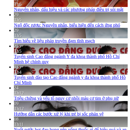
Th6
Nguyên nhân, dấu hiệu và các phương pháp điều trị sỏi mật
29
Th5
Ngộ độc rượu: Nguyên nhân, biểu hiện đến cách ứng phó
29
Th5
Tìm hiểu về liệu pháp truyền đạm tĩnh mạch
25
Th5
Tuyển sinh Cao đẳng ngành Y đa khoa thành phố Hồ Chí
Minh hệ chính quy
03
Th4
Tuyển sinh đào tạo Cao đẳng ngành y đa khoa thành phố Hồ
Chí Minh
24
Th12
Triệu chứng và yếu tố nguy cơ nhồi máu cơ tim ở phụ nữ
09
Th12
Hướng dẫn các bước xử lý khi trẻ bị sốc phản vệ
08
Th11
Nuốt nước bọt đau họng nên uống thuốc gì để hiệu quả và an