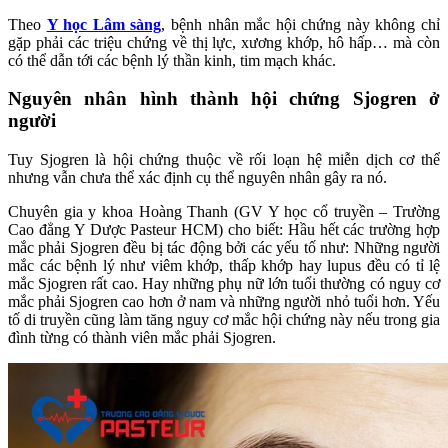
Theo
Y học Lâm sàng
, bệnh nhân mắc hội chứng này không chỉ
gặp phải các triệu chứng về thị lực, xương khớp, hô hấp… mà còn
có thể dẫn tới các bệnh lý thần kinh, tim mạch khác.
Nguyên nhân hình thành hội chứng Sjogren ở
người
Tuy Sjogren là hội chứng thuộc về rối loạn hệ miễn dịch cơ thể
nhưng vẫn chưa thể xác định cụ thể nguyên nhân gây ra nó.
Chuyên gia y khoa Hoàng Thanh (GV Y học cổ truyền – Trường
Cao đẳng Y Dược Pasteur HCM) cho biết: Hầu hết các trường hợp
mắc phải Sjogren đều bị tác động bởi các yếu tố như: Những người
mắc các bệnh lý như viêm khớp, thấp khớp hay lupus đều có tỉ lệ
mắc Sjogren rất cao. Hay những phụ nữ lớn tuổi thường có nguy cơ
mắc phải Sjogren cao hơn ở nam và những người nhỏ tuổi hơn. Yếu
tố di truyền cũng làm tăng nguy cơ mắc hội chứng này nếu trong gia
đình từng có thành viên mắc phải Sjogren.