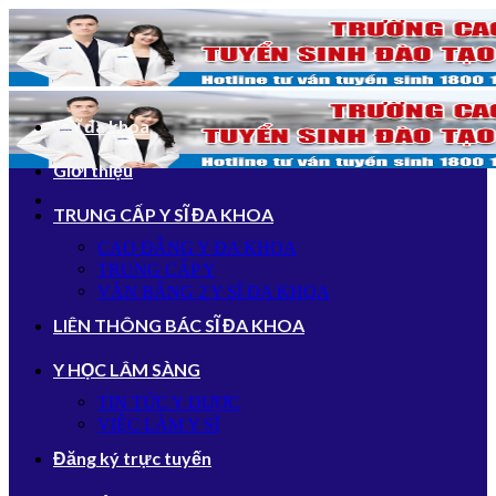
Bỏ
qua
nội
dung
Y sĩ đa khoa
Giới thiệu
TRUNG CẤP Y SĨ ĐA KHOA
CAO ĐẲNG Y ĐA KHOA
TRUNG CẤP Y
VĂN BẰNG 2 Y SĨ ĐA KHOA
LIÊN THÔNG BÁC SĨ ĐA KHOA
Y HỌC LÂM SÀNG
TIN TỨC Y DƯỢC
VIỆC LÀM Y SĨ
Đăng ký trực tuyến