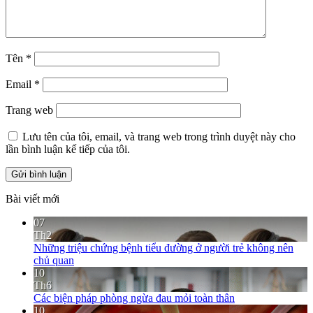
Tên
*
Email
*
Trang web
Lưu tên của tôi, email, và trang web trong trình duyệt này cho
lần bình luận kế tiếp của tôi.
Bài viết mới
07
Th2
Những triệu chứng bệnh tiểu đường ở người trẻ không nên
chủ quan
10
Th6
Các biện pháp phòng ngừa đau mỏi toàn thân
10