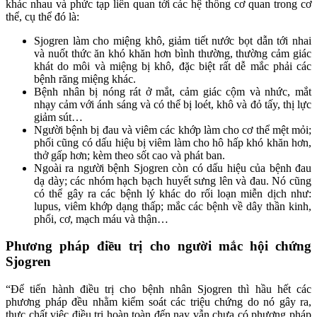
khác nhau và phức tạp liên quan tới các hệ thống cơ quan trong cơ
thể, cụ thể đó là:
Sjogren làm cho miệng khô, giảm tiết nước bọt dẫn tới nhai
và nuốt thức ăn khó khăn hơn bình thường, thường cảm giác
khát do môi và miệng bị khô, đặc biệt rất dễ mắc phải các
bệnh răng miệng khác.
Bệnh nhân bị nóng rát ở mắt, cảm giác cộm và nhức, mắt
nhạy cảm với ánh sáng và có thể bị loét, khô và đỏ tấy, thị lực
giảm sút…
Người bệnh bị đau và viêm các khớp làm cho cơ thể mệt mỏi;
phổi cũng có dấu hiệu bị viêm làm cho hô hấp khó khăn hơn,
thở gấp hơn; kèm theo sốt cao và phát ban.
Ngoài ra người bệnh Sjogren còn có dấu hiệu của bệnh đau
dạ dày; các nhóm hạch bạch huyết sưng lên và đau. Nó cũng
có thể gây ra các bệnh lý khác do rối loạn miễn dịch như:
lupus, viêm khớp dạng thấp; mắc các bệnh về dây thần kinh,
phổi, cơ, mạch máu và thận…
Phương pháp điều trị cho người mắc hội chứng
Sjogren
“Để tiến hành điều trị cho bệnh nhân Sjogren thì hầu hết các
phương pháp đều nhằm kiểm soát các triệu chứng do nó gây ra,
thực chất việc điều trị hoàn toàn đến nay vẫn chưa có phương pháp