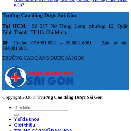
toàn?
Trường Cao đẳng Dược Sài Gòn
Tại HCM
: Số 217 Nơ Trang Long, phường 12, Quận
Bình Thạnh, TP Hồ Chí Minh.
☎ Hotline: 07.6981.6981 – 09.6881.6981. Zalo tư vấn:
09.6881.6981
TRƯỜNG CAO ĐẲNG DƯỢC SÀI GÒN
Copyright 2026 ©
Trường Cao đẳng Dược Sài Gòn
Y sĩ đa khoa
Giới thiệu
TRUNG CẤP Y SĨ ĐA KHOA