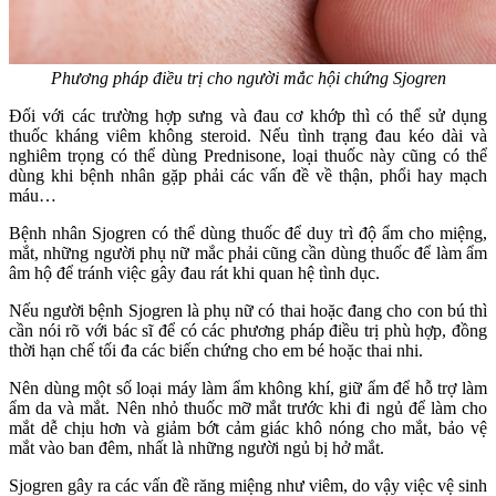
Phương pháp điều trị cho người mắc hội chứng Sjogren
Đối với các trường hợp sưng và đau cơ khớp thì có thể sử dụng
thuốc kháng viêm không steroid. Nếu tình trạng đau kéo dài và
nghiêm trọng có thể dùng Prednisone, loại thuốc này cũng có thể
dùng khi bệnh nhân gặp phải các vấn đề về thận, phổi hay mạch
máu…
Bệnh nhân Sjogren có thể dùng thuốc để duy trì độ ẩm cho miệng,
mắt, những người phụ nữ mắc phải cũng cần dùng thuốc để làm ẩm
âm hộ để tránh việc gây đau rát khi quan hệ tình dục.
Nếu người bệnh Sjogren là phụ nữ có thai hoặc đang cho con bú thì
cần nói rõ với bác sĩ để có các phương pháp điều trị phù hợp, đồng
thời hạn chế tối đa các biến chứng cho em bé hoặc thai nhi.
Nên dùng một số loại máy làm ẩm không khí, giữ ẩm để hỗ trợ làm
ẩm da và mắt. Nên nhỏ thuốc mỡ mắt trước khi đi ngủ để làm cho
mắt dễ chịu hơn và giảm bớt cảm giác khô nóng cho mắt, bảo vệ
mắt vào ban đêm, nhất là những người ngủ bị hở mắt.
Sjogren gây ra các vấn đề răng miệng như viêm, do vậy việc vệ sinh