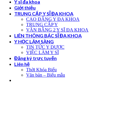
Y sĩ đa khoa
Giới thiệu
TRUNG CẤP Y SĨ ĐA KHOA
CAO ĐẲNG Y ĐA KHOA
TRUNG CẤP Y
VĂN BẰNG 2 Y SĨ ĐA KHOA
LIÊN THÔNG BÁC SĨ ĐA KHOA
Y HỌC LÂM SÀNG
TIN TỨC Y DƯỢC
VIỆC LÀM Y SĨ
Đăng ký trực tuyến
Liên hệ
Thời Khóa Biểu
Văn bản – Biểu mẫu