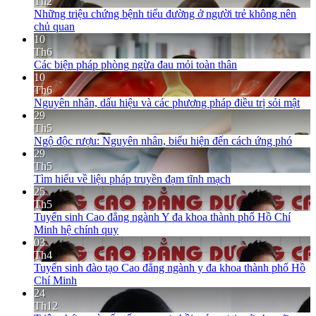
Th2
Những triệu chứng bệnh tiểu đường ở người trẻ không nên
chủ quan
10
Th6
Các biện pháp phòng ngừa đau mỏi toàn thân
10
Th6
Nguyên nhân, dấu hiệu và các phương pháp điều trị sỏi mật
29
Th5
Ngộ độc rượu: Nguyên nhân, biểu hiện đến cách ứng phó
29
Th5
Tìm hiểu về liệu pháp truyền đạm tĩnh mạch
25
Th5
Tuyển sinh Cao đẳng ngành Y đa khoa thành phố Hồ Chí
Minh hệ chính quy
03
Th4
Tuyển sinh đào tạo Cao đẳng ngành y đa khoa thành phố Hồ
Chí Minh
24
Th12