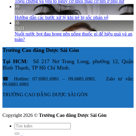
Triệu chứng và yếu tố nguy cơ nhồi máu cơ tim ở phụ nữ
09
Th12
Hướng dẫn các bước xử lý khi trẻ bị sốc phản vệ
08
Th11
Nuốt nước bọt đau họng nên uống thuốc gì để hiệu quả và an
toàn?
Trường Cao đẳng Dược Sài Gòn
Tại HCM
: Số 217 Nơ Trang Long, phường 12, Quận
Bình Thạnh, TP Hồ Chí Minh.
☎ Hotline: 07.6981.6981 – 09.6881.6981. Zalo tư vấn:
09.6881.6981
TRƯỜNG CAO ĐẲNG DƯỢC SÀI GÒN
Copyright 2026 ©
Trường Cao đẳng Dược Sài Gòn