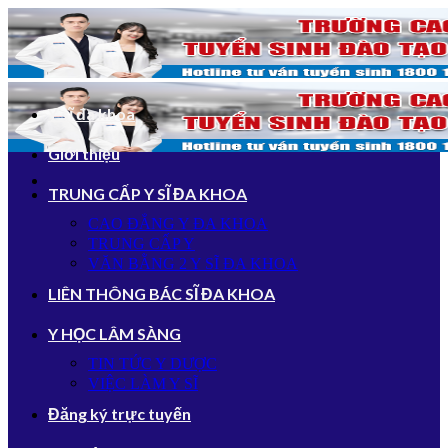
Bỏ
qua
nội
dung
Y sĩ đa khoa
Giới thiệu
TRUNG CẤP Y SĨ ĐA KHOA
CAO ĐẲNG Y ĐA KHOA
TRUNG CẤP Y
VĂN BẰNG 2 Y SĨ ĐA KHOA
LIÊN THÔNG BÁC SĨ ĐA KHOA
Y HỌC LÂM SÀNG
TIN TỨC Y DƯỢC
VIỆC LÀM Y SĨ
Đăng ký trực tuyến