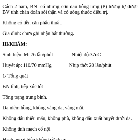
Cách 2 năm, BN có những cơn đau hông lưng (P) tương tự được
BV tỉnh chẩn đoán sỏi thận và có uống thuốc điều trị.
Không có tiền căn phẩu thuật.
Gia đình: chưa ghi nhận bất thường.
III/KHÁM:
Sinh hiệu: M: 76 lần/phút Nhiệt độ:37oC
Huyết áp: 110/70 mmHg Nhịp thở: 20 lần/phút
1/ Tổng quát
BN tỉnh, tiếp xúc tốt
Tổng trạng trung bình.
Da niêm hồng, không vàng da, vàng mắt.
Không dấu thiếu máu, không phù, không dấu xuất huyết dưới da.
Không tĩnh mạch cổ nội
Hạch ngoại biên không sờ chạm