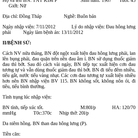
Họ và tên BN: TẤT KIM P Sinh năm: 1967 Tuổi: 45
Giới: Nữ
Địa chỉ: Đồng Tháp Nghề: Buôn bán
Ngày nhập viện: 7/11/2012 Lý do nhập viện: Đau hông lưng
phải Ngày làm bệnh án: 13/11/2012
II/BỆNH SỬ:
Cách NV nửa tháng, BN đột ngột xuất hiện đau hông lưng phải, lan
lên bụng phải, đau quặn trên nền đau âm ỉ. BN sử dụng thuốc giảm
đau thì bớt. Sau đó cách vài ngày, BN tiếp tục xuất hiện cơn đau
tương tự và vẫn dùng thuốc giảm đau thì bớt. BN đi tiểu đêm nhiều,
tiểu gắt, nước tiểu vàng nhạt. Các cơn đau tương tự xuất hiện nhiều
hơn nên BN nhập viện BV 115. BN không sốt, không nôn ói, đi
tiêu, tiểu bình thường.
Tình trạng lúc nhập viện:
BN tỉnh, tiếp xúc tốt. M:80l/p HA: 120/70
mmHg T0c:370c Nhịp thở: 20l/p
Da niêm hồng. BN than đau hông lưng (P).
Tiền căn: