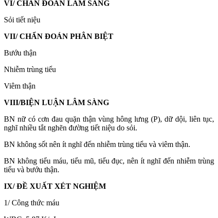
VI/ CHẨN ĐOÁN LÂM SÀNG
Sỏi tiết niệu
VII/ CHẨN ĐOÁN PHÂN BIỆT
Bướu thận
Nhiễm trùng tiểu
Viêm thận
VIII/BIỆN LUẬN LÂM SÀNG
BN nữ có cơn đau quặn thận vùng hông lưng (P), dữ dội, liên tục,
nghĩ nhiều tắt nghẽn đường tiết niệu do sỏi.
BN không sốt nên ít nghĩ đến nhiễm trùng tiểu và viêm thận.
BN không tiểu máu, tiểu mũ, tiểu đục, nên ít nghĩ đến nhiễm trùng
tiểu và bướu thận.
IX/ ĐỀ XUẤT XÉT NGHIỆM
1/ Công thức máu