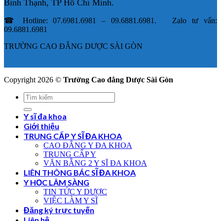
Bình Thạnh, TP Hồ Chí Minh.
☎ Hotline: 07.6981.6981 – 09.6881.6981. Zalo tư vấn:
09.6881.6981
TRƯỜNG CAO ĐẲNG DƯỢC SÀI GÒN
Copyright 2026 ©
Trường Cao đẳng Dược Sài Gòn
Y sĩ đa khoa
Giới thiệu
TRUNG CẤP Y SĨ ĐA KHOA
CAO ĐẲNG Y ĐA KHOA
TRUNG CẤP Y
VĂN BẰNG 2 Y SĨ ĐA KHOA
LIÊN THÔNG BÁC SĨ ĐA KHOA
Y HỌC LÂM SÀNG
TIN TỨC Y DƯỢC
VIỆC LÀM Y SĨ
Đăng ký trực tuyến
Liên hệ