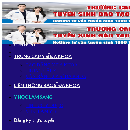
Bỏ
qua
nội
dung
Y sĩ đa khoa
Giới thiệu
TRUNG CẤP Y SĨ ĐA KHOA
CAO ĐẲNG Y ĐA KHOA
TRUNG CẤP Y
VĂN BẰNG 2 Y SĨ ĐA KHOA
LIÊN THÔNG BÁC SĨ ĐA KHOA
Y HỌC LÂM SÀNG
TIN TỨC Y DƯỢC
VIỆC LÀM Y SĨ
Đăng ký trực tuyến