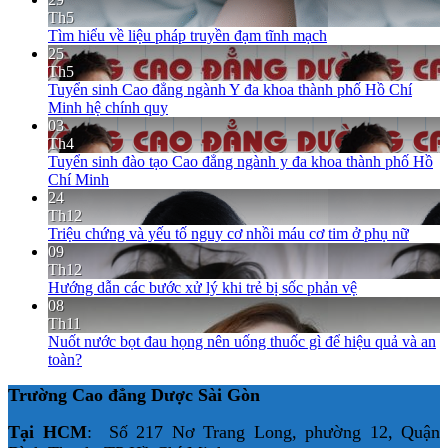
Th5
Tìm hiểu về liệu pháp truyền đạm tĩnh mạch
25
Th5
Tuyển sinh Cao đẳng ngành Y đa khoa thành phố Hồ Chí
Minh hệ chính quy
03
Th4
Tuyển sinh đào tạo Cao đẳng ngành y đa khoa thành phố Hồ
Chí Minh
24
Th12
Triệu chứng và yếu tố nguy cơ nhồi máu cơ tim ở phụ nữ
09
Th12
Hướng dẫn các bước xử lý khi trẻ bị sốc phản vệ
08
Th11
Nuốt nước bọt đau họng nên uống thuốc gì để hiệu quả và an
toàn?
Trường Cao đẳng Dược Sài Gòn
Tại HCM
: Số 217 Nơ Trang Long, phường 12, Quận