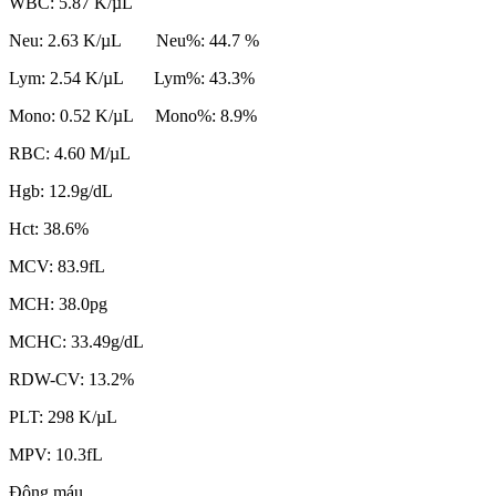
WBC: 5.87 K/µL
Neu: 2.63 K/µL Neu%: 44.7 %
Lym: 2.54 K/µL Lym%: 43.3%
Mono: 0.52 K/µL Mono%: 8.9%
RBC: 4.60 M/µL
Hgb: 12.9g/dL
Hct: 38.6%
MCV: 83.9fL
MCH: 38.0pg
MCHC: 33.49g/dL
RDW-CV: 13.2%
PLT: 298 K/µL
MPV: 10.3fL
Đông máu