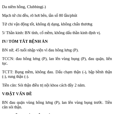
Da niêm hồng, Clubbing(-)
Mạch tứ chi đều, rõ hơi bên, tần số 80 lần/phút
Tứ chi vận động tốt, không dị dạng, không chấn thương
5/ Thần kinh: BN tỉnh, cổ mềm, không dấu thần kinh định vị.
IV/ TÓM TẮT BỆNH ÁN
BN nữ, 45 tuổi nhập viện vì đau hông lưng (P).
TCCN: đau hông lưng (P), lan lên vùng bụng (P), đau quặn, liên
tục.
TCTT: Bụng mềm, không đau. Dấu chạm thận (-), bập bềnh thận
(-), rung thận (-).
Tiền căn: Sỏi thận điều trị nội khoa cách đây 2 năm.
V/ĐẶT VẤN ĐỀ
BN đau quặn vùng hông lưng (P), lan lên vùng bụng trước. Tiền
căn sỏi thận.