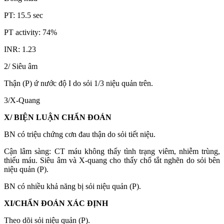
PT: 15.5 sec
PT activity: 74%
INR: 1.23
2/ Siêu âm
Thận (P) ứ nước độ I do sỏi 1/3 niệu quản trên.
3/X-Quang
X/ BIỆN LUẬN CHẨN ĐOÁN
BN có triệu chứng cơn đau thận do sỏi tiết niệu.
Cận lâm sàng: CT máu không thấy tình trạng viêm, nhiễm trùng,
thiếu máu. Siêu âm và X-quang cho thấy chổ tắt nghẽn do sỏi bên
niệu quản (P).
BN có nhiều khả năng bị sỏi niệu quản (P).
XI/CHẨN ĐOÁN XÁC ĐỊNH
Theo dõi sỏi niệu quản (P).