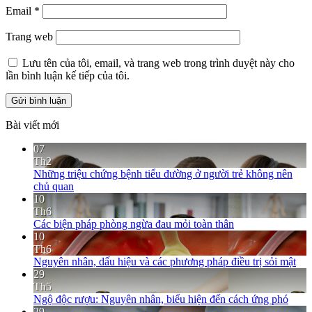
Email
*
Trang web
Lưu tên của tôi, email, và trang web trong trình duyệt này cho
lần bình luận kế tiếp của tôi.
Bài viết mới
07
Th2
Những triệu chứng bệnh tiểu đường ở người trẻ không nên
chủ quan
10
Th6
Các biện pháp phòng ngừa đau mỏi toàn thân
10
Th6
Nguyên nhân, dấu hiệu và các phương pháp điều trị sỏi mật
29
Th5
Ngộ độc rượu: Nguyên nhân, biểu hiện đến cách ứng phó
29