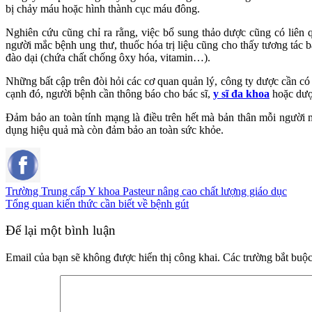
bị chảy máu hoặc hình thành cục máu đông.
Nghiên cứu cũng chỉ ra rằng, việc bổ sung thảo dược cũng có liên
người mắc bệnh ung thư, thuốc hóa trị liệu cũng cho thấy tương tác
đào dại (chứa chất chống ôxy hóa, vitamin…).
Những bất cập trên đòi hỏi các cơ quan quản lý, công ty dược cần c
cạnh đó, người bệnh cần thông báo cho bác sĩ,
y sĩ đa khoa
hoặc dược
Đảm bảo an toàn tính mạng là điều trên hết mà bản thân mỗi người 
dụng hiệu quả mà còn đảm bảo an toàn sức khỏe.
Trường Trung cấp Y khoa Pasteur nâng cao chất lượng giáo dục
Tổng quan kiến thức cần biết về bệnh gút
Để lại một bình luận
Email của bạn sẽ không được hiển thị công khai.
Các trường bắt buộ