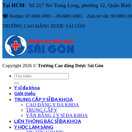
Tại HCM
: Số 217 Nơ Trang Long, phường 12, Quận Bình
☎ Hotline: 07.6981.6981 – 09.6881.6981. Zalo tư vấn: 09.6881.6
TRƯỜNG CAO ĐẲNG DƯỢC SÀI GÒN
Copyright 2026 ©
Trường Cao đẳng Dược Sài Gòn
Y sĩ đa khoa
Giới thiệu
TRUNG CẤP Y SĨ ĐA KHOA
CAO ĐẲNG Y ĐA KHOA
TRUNG CẤP Y
VĂN BẰNG 2 Y SĨ ĐA KHOA
LIÊN THÔNG BÁC SĨ ĐA KHOA
Y HỌC LÂM SÀNG