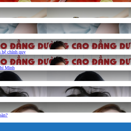
 hệ chính quy
Chí Minh
oàn?