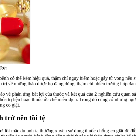
 đơn
ệnh có thể kém hiệu quả, thậm chí nguy hiểm hoặc gây tử vong nếu 
u trị về những thảo dược họ đang dùng, thậm chí nhiều trường hợp đáng
áo về phản ứng bất lợi của thuốc và kết quả của 2 nghiên cứu quan sá
ốc hóa trị liệu hoặc thuốc ức chế miễn dịch. Trong đó cũng có những ng
ng co giật.
 trở nên tồi tệ
i lội mặc dù anh ta thường xuyên sử dụng thuốc chống co giật để điều