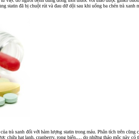
ừ việc do người bệnh dùng đồng thời thuốc với thảo dược ginko biloba
 statin đã bị chuột rút và đau dữ dội sau khi uống ba chén trà xanh 
của trà xanh đối với hàm lượng statin trong máu. Phân tích trên cũng
ược chứa hạt lanh, cranberry, rong biển,… do những thảo mộc này có t