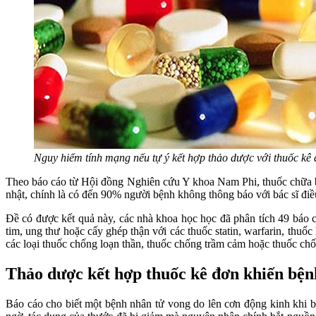
Nguy hiểm tính mạng nếu tự ý kết hợp thảo dược với thuốc kê
Theo báo cáo từ Hội đồng Nghiên cứu Y khoa Nam Phi, thuốc chữa b
nhật, chính là có đến 90% người bệnh không thông báo với bác sĩ điề
Đề có được kết quả này, các nhà khoa học học đã phân tích 49 báo c
tim, ung thư hoặc cấy ghép thận với các thuốc statin, warfarin, thu
các loại thuốc chống loạn thần, thuốc chống trầm cảm hoặc thuốc chố
Thảo dược kết hợp thuốc kê đơn khiến bệnh
Báo cáo cho biết một bệnh nhân tử vong do lên cơn động kinh khi bơ