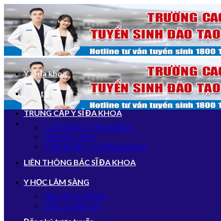
Bỏ
qua
nội
dung
Y sĩ đa khoa
Giới thiệu
TRUNG CẤP Y SĨ ĐA KHOA
CAO ĐẲNG Y ĐA KHOA
TRUNG CẤP Y
VĂN BẰNG 2 Y SĨ ĐA KHOA
LIÊN THÔNG BÁC SĨ ĐA KHOA
Y HỌC LÂM SÀNG
TIN TỨC Y DƯỢC
VIỆC LÀM Y SĨ