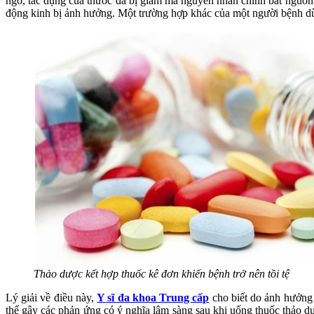
ngờ, tác dụng của thước đã bị giảm mà nguyên nhân chính bắt nguồn t
động kinh bị ảnh hưởng. Một trường hợp khác của một người bệnh dùng
Thảo dược kết hợp thuốc kê đơn khiến bệnh trở nên tồi tệ
Lý giải về điều này,
Y sĩ đa khoa Trung cấp
cho biết do ảnh hưởng 
thể gây các phản ứng có ý nghĩa lâm sàng sau khi uống thuốc thảo d