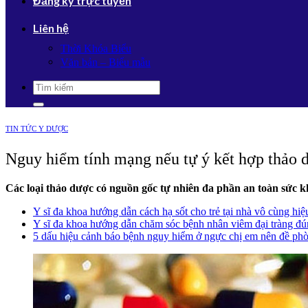
Đăng ký trực tuyến
Liên hệ
Thời Khóa Biểu
Văn bản – Biểu mẫu
TIN TỨC Y DƯỢC
Nguy hiểm tính mạng nếu tự ý kết hợp thảo 
Các loại thảo dược có nguồn gốc tự nhiên đa phần an toàn sức k
Y sĩ đa khoa hướng dẫn cách hạ sốt cho trẻ tại nhà vô cùng hiệ
Y sĩ đa khoa hướng dẫn chăm sóc bệnh nhân viêm đại tràng đú
5 dấu hiệu cảnh báo bệnh nguy hiểm ở ngực chị em nên đề ph