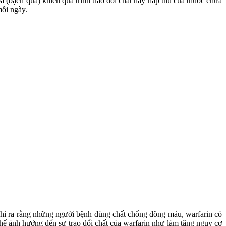
 (bạch quả) khiến quá trình trao đổi chất hay hấp thu của thuốc chữa
mỗi ngày.
 chỉ ra rằng những người bệnh dùng chất chống đông máu, warfarin có
hể ảnh hưởng đến sự trao đổi chất của warfarin như làm tăng nguy cơ