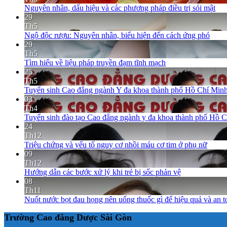
Nguyên nhân, dấu hiệu và các phương pháp điều trị sỏi mật
29
Th5
Ngộ độc rượu: Nguyên nhân, biểu hiện đến cách ứng phó
29
Th5
Tìm hiểu về liệu pháp truyền đạm tĩnh mạch
25
Th5
Tuyển sinh Cao đẳng ngành Y đa khoa thành phố Hồ Chí Minh
03
Th4
Tuyển sinh đào tạo Cao đẳng ngành y đa khoa thành phố Hồ 
24
Th12
Triệu chứng và yếu tố nguy cơ nhồi máu cơ tim ở phụ nữ
09
Th12
Hướng dẫn các bước xử lý khi trẻ bị sốc phản vệ
08
Th11
Nuốt nước bọt đau họng nên uống thuốc gì để hiệu quả và an t
Trường Cao đẳng Dược Sài Gòn