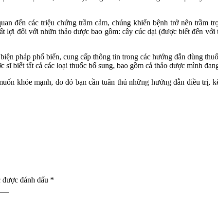
 quan đến các triệu chứng trầm cảm, chúng khiến bệnh trở nên trầm
 bất lợi đối với nhữn thảo dược bao gồm: cây cúc dại (được biết đến v
ó biện pháp phổ biến, cung cấp thông tin trong các hướng dẫn dùng th
 sĩ biết tất cả các loại thuốc bổ sung, bao gồm cả thảo dược mình đan
muốn khỏe mạnh, do đó bạn cần tuân thủ những hướng dẫn điều trị, kê 
c được đánh dấu
*