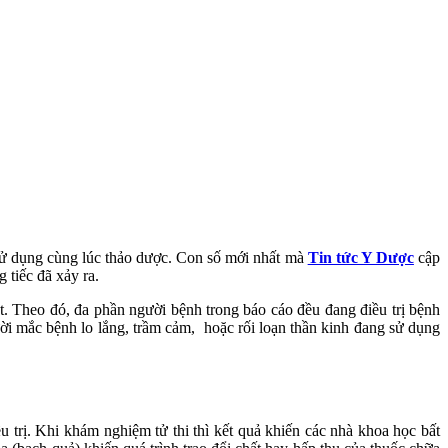
sử dụng cùng lúc thảo dược. Con số mới nhất mà
Tin tức Y Dược
cập
 tiếc đã xảy ra.
t. Theo đó, đa phần người bệnh trong báo cáo đều đang điều trị bệnh
ười mắc bệnh lo lắng, trầm cảm, hoặc rối loạn thần kinh đang sử dụng
 trị. Khi khám nghiệm tử thi thì kết quả khiến các nhà khoa học bất