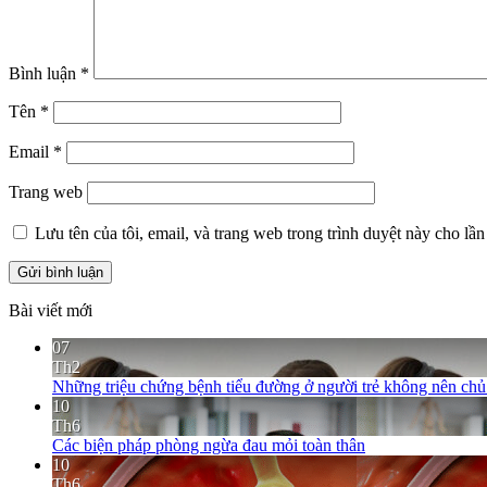
Bình luận
*
Tên
*
Email
*
Trang web
Lưu tên của tôi, email, và trang web trong trình duyệt này cho lần 
Bài viết mới
07
Th2
Những triệu chứng bệnh tiểu đường ở người trẻ không nên ch
10
Th6
Các biện pháp phòng ngừa đau mỏi toàn thân
10
Th6