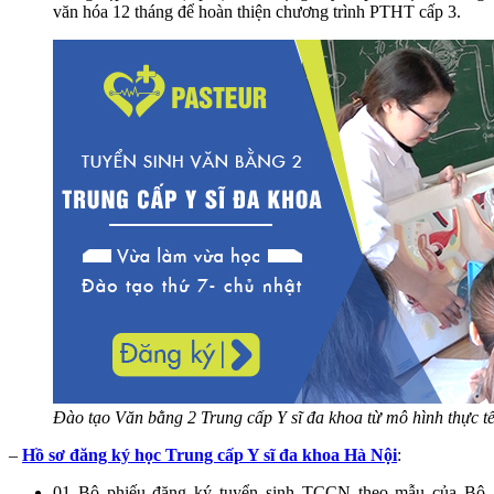
văn hóa 12 tháng để hoàn thiện chương trình PTHT cấp 3.
Đào tạo Văn bằng 2 Trung cấp Y sĩ đa khoa từ mô hình thực tế
–
Hồ sơ đăng ký học Trung cấp Y sĩ đa khoa Hà Nội
:
01 Bộ phiếu đăng ký tuyển sinh TCCN theo mẫu của Bộ