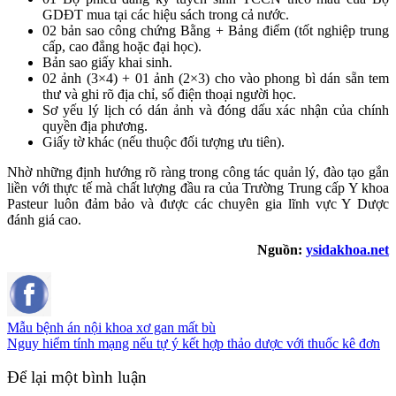
GD­ĐT mua tại các hiệu sách trong cả nước.
02 bản sao công chứng Bằng + Bảng điểm (tốt nghiệp trung
cấp, cao đẳng hoặc đại học).
Bản sao giấy khai sinh.
02 ảnh (3×4) + 01 ảnh (2×3) cho vào phong bì dán sẵn tem
thư và ghi rõ địa chỉ, số điện thoại người học.
Sơ yếu lý lịch có dán ảnh và đóng dấu xác nhận của chính
quyền địa phương.
Giấy tờ khác (nếu thuộc đối tượng ưu tiên).
Nhờ những định hướng rõ ràng trong công tác quản lý, đào tạo gắn
liền với thực tế mà chất lượng đầu ra của Trường Trung cấp Y khoa
Pasteur luôn đảm bảo và được các chuyên gia lĩnh vực Y Dược
đánh giá cao.
Nguồn:
ysidakhoa.net
Mẫu bệnh án nội khoa xơ gan mất bù
Nguy hiểm tính mạng nếu tự ý kết hợp thảo dược với thuốc kê đơn
Để lại một bình luận