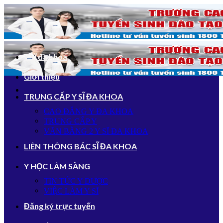
Bỏ
qua
nội
dung
Y sĩ đa khoa
Giới thiệu
TRUNG CẤP Y SĨ ĐA KHOA
CAO ĐẲNG Y ĐA KHOA
TRUNG CẤP Y
VĂN BẰNG 2 Y SĨ ĐA KHOA
LIÊN THÔNG BÁC SĨ ĐA KHOA
Y HỌC LÂM SÀNG
TIN TỨC Y DƯỢC
VIỆC LÀM Y SĨ
Đăng ký trực tuyến