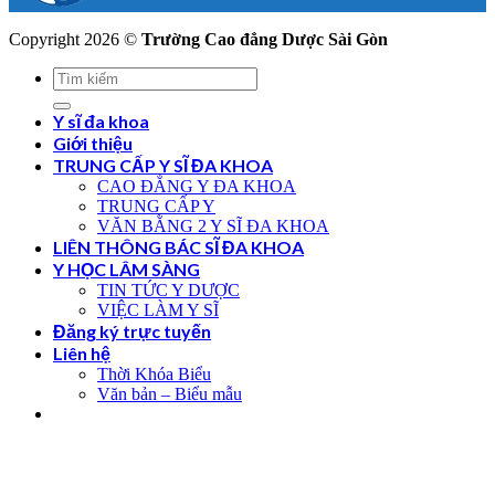
Copyright 2026 ©
Trường Cao đẳng Dược Sài Gòn
Y sĩ đa khoa
Giới thiệu
TRUNG CẤP Y SĨ ĐA KHOA
CAO ĐẲNG Y ĐA KHOA
TRUNG CẤP Y
VĂN BẰNG 2 Y SĨ ĐA KHOA
LIÊN THÔNG BÁC SĨ ĐA KHOA
Y HỌC LÂM SÀNG
TIN TỨC Y DƯỢC
VIỆC LÀM Y SĨ
Đăng ký trực tuyến
Liên hệ
Thời Khóa Biểu
Văn bản – Biểu mẫu