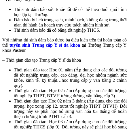
Thí sinh đảm bảo sức khỏe tốt để có thể theo đuổi quá trình
học tập tại Trường.
Đảm bảo lý lịch trong sạch, minh bạch, không đang trong thời
gian thi hành án hoạch truy cứu trách nhiệm hình sự.
Thí sinh đảm bảo đã có bằng tốt nghiệp THCS.
Với những thí sinh đảm bảo được ba điều kiện trên thì hoàn toàn có
thể
tuyển sinh Trung cấp Y sĩ đa khoa
tại Trường Trung cấp Y
khoa Pasteur.
– Thời gian đào tạo Trung cấp Y sĩ đa khoa
Thời gian đào tạo: Học 01 năm (Áp dụng cho các đối tượng
đã tốt nghiệp trung cấp, cao đẳng, đại học nhóm ngành sức
khỏe, kinh tế, kỹ thuật…học trung cấp y văn bằng 2 chính
quy).
Thời gian đào tạo: Học 02 năm (Áp dụng cho các đối tượng:
tốt nghiệp THPT, BTVH tương đương văn bằng cấp 3).
Thời gian đào tạo: Học 02 năm 3 tháng (Áp dụng cho các đối
tượng: học xong lớp 12, trượt tốt nghiệp THPT, BTVH). Đối
tượng này sẽ phải học bổ sung văn hóa 03 tháng để hoàn
thiện chương trình PTHT cấp 3.
Thời gian đào tạo: Học 03 năm (Áp dụng cho các đối tượng:
tốt nghiệp THCS (lớp 9). Đối tượng này sẽ phải học bổ sung