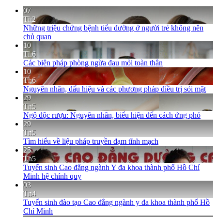
07
Th2
Những triệu chứng bệnh tiểu đường ở người trẻ không nên
chủ quan
10
Th6
Các biện pháp phòng ngừa đau mỏi toàn thân
10
Th6
Nguyên nhân, dấu hiệu và các phương pháp điều trị sỏi mật
29
Th5
Ngộ độc rượu: Nguyên nhân, biểu hiện đến cách ứng phó
29
Th5
Tìm hiểu về liệu pháp truyền đạm tĩnh mạch
25
Th5
Tuyển sinh Cao đẳng ngành Y đa khoa thành phố Hồ Chí
Minh hệ chính quy
03
Th4
Tuyển sinh đào tạo Cao đẳng ngành y đa khoa thành phố Hồ
Chí Minh