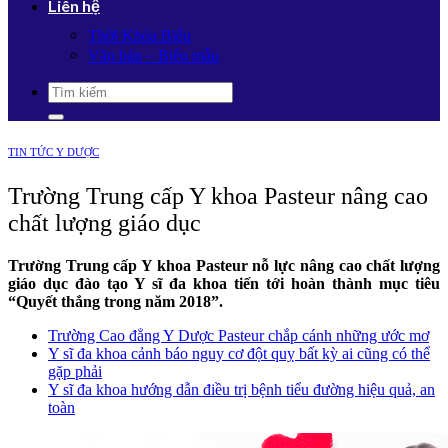
Liên hệ
Thời Khóa Biểu
Văn bản – Biểu mẫu
TIN TỨC Y DƯỢC
Trường Trung cấp Y khoa Pasteur nâng cao
chất lượng giáo dục
Trường Trung cấp Y khoa Pasteur nỗ lực nâng cao chất lượng
giáo dục đào tạo Y sĩ đa khoa tiến tới hoàn thành mục tiêu
“Quyết thắng trong năm 2018”.
Trường Cao đẳng Y Dược Pasteur chắp cánh những ước mơ
Y sĩ đa khoa cảnh báo nguy cơ đột quỵ bất kỳ ai cũng có thể
gặp phải
Y sĩ đa khoa hướng dẫn điều trị bệnh tiểu đường hiệu quả, an
toàn