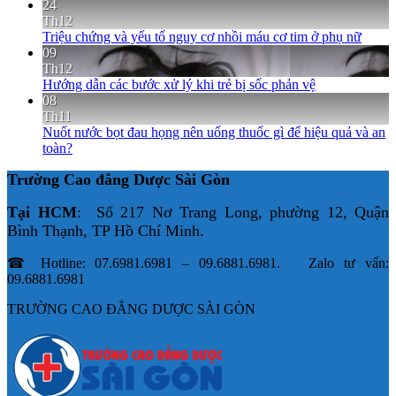
24
Th12
Triệu chứng và yếu tố nguy cơ nhồi máu cơ tim ở phụ nữ
09
Th12
Hướng dẫn các bước xử lý khi trẻ bị sốc phản vệ
08
Th11
Nuốt nước bọt đau họng nên uống thuốc gì để hiệu quả và an
toàn?
Trường Cao đẳng Dược Sài Gòn
Tại HCM
: Số 217 Nơ Trang Long, phường 12, Quận
Bình Thạnh, TP Hồ Chí Minh.
☎ Hotline: 07.6981.6981 – 09.6881.6981. Zalo tư vấn:
09.6881.6981
TRƯỜNG CAO ĐẲNG DƯỢC SÀI GÒN