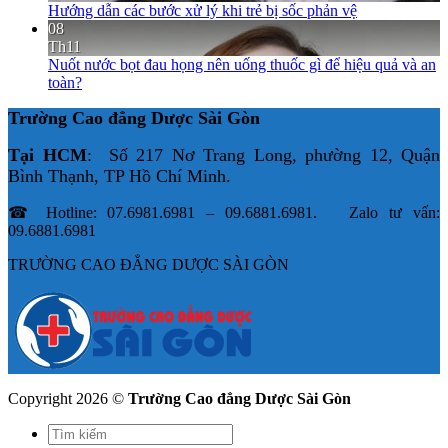
Hướng dẫn các bước xử lý khi trẻ bị sốc phản vệ
08
Th11
Nuốt nước bọt đau họng nên uống thuốc gì để hiệu quả và an
toàn?
Trường Cao đẳng Dược Sài Gòn
Tại HCM
: Số 217 Nơ Trang Long, phường 12, Quận
Bình Thạnh, TP Hồ Chí Minh.
☎ Hotline: 07.6981.6981 – 09.6881.6981. Zalo tư vấn:
09.6881.6981
TRƯỜNG CAO ĐẲNG DƯỢC SÀI GÒN
Copyright 2026 ©
Trường Cao đẳng Dược Sài Gòn