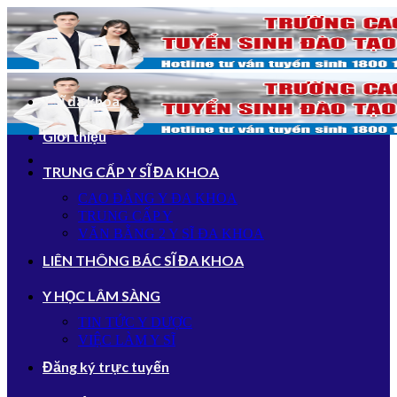
Bỏ
qua
nội
dung
Y sĩ đa khoa
Giới thiệu
TRUNG CẤP Y SĨ ĐA KHOA
CAO ĐẲNG Y ĐA KHOA
TRUNG CẤP Y
VĂN BẰNG 2 Y SĨ ĐA KHOA
LIÊN THÔNG BÁC SĨ ĐA KHOA
Y HỌC LÂM SÀNG
TIN TỨC Y DƯỢC
VIỆC LÀM Y SĨ
Đăng ký trực tuyến