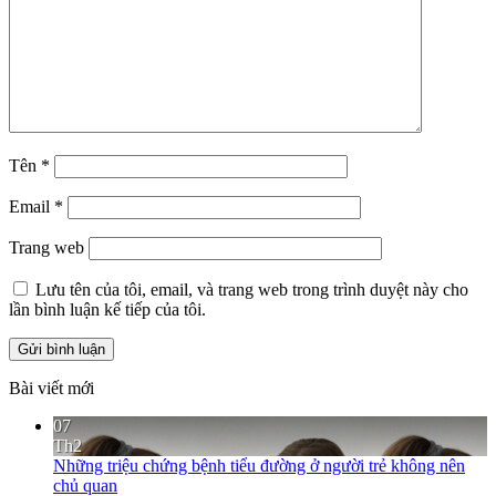
Tên
*
Email
*
Trang web
Lưu tên của tôi, email, và trang web trong trình duyệt này cho
lần bình luận kế tiếp của tôi.
Bài viết mới
07
Th2
Những triệu chứng bệnh tiểu đường ở người trẻ không nên
chủ quan