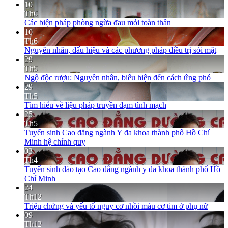
10
Th6
Các biện pháp phòng ngừa đau mỏi toàn thân
10
Th6
Nguyên nhân, dấu hiệu và các phương pháp điều trị sỏi mật
29
Th5
Ngộ độc rượu: Nguyên nhân, biểu hiện đến cách ứng phó
29
Th5
Tìm hiểu về liệu pháp truyền đạm tĩnh mạch
25
Th5
Tuyển sinh Cao đẳng ngành Y đa khoa thành phố Hồ Chí
Minh hệ chính quy
03
Th4
Tuyển sinh đào tạo Cao đẳng ngành y đa khoa thành phố Hồ
Chí Minh
24
Th12
Triệu chứng và yếu tố nguy cơ nhồi máu cơ tim ở phụ nữ
09
Th12