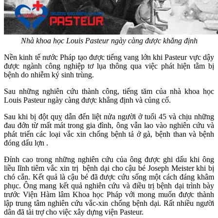
Nhà khoa học Louis Pasteur ngày càng được khẳng định
Nền kinh tế nước Pháp tạo được tiếng vang lớn khi Pasteur vực dậy
được ngành công nghiệp tơ lụa thông qua việc phát hiện tằm bị
bệnh do nhiễm ký sinh trùng.
Sau những nghiên cứu thành công, tiếng tăm của nhà khoa học
Louis Pasteur ngày càng được khẳng định và củng cố.
Sau khi bị đột quỵ dẫn đến liệt nửa người ở tuổi 45 và chịu những
đau đớn từ mất mát trong gia đình, ông vẫn lao vào nghiên cứu và
phát triển các loại vắc xin chống bệnh tả ở gà, bệnh than và bệnh
đóng dấu lợn .
Đỉnh cao trong những nghiên cứu của ông được ghi dấu khi ông
liều lĩnh tiêm vắc xin trị bệnh dại cho cậu bé Joseph Meister khi bị
chó cắn. Kết quả là cậu bé đã được cứu sống một cách đáng khâm
phục. Ông mang kết quả nghiên cứu và điều trị bệnh dại trình bày
trước Viện Hàm lâm Khoa học Pháp với mong muốn được thành
lập trung tâm nghiên cứu vắc-xin chống bệnh dại. Rất nhiều người
dân đã tài trợ cho việc xây dựng viện Pasteur.