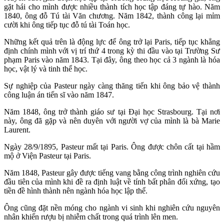
gặt hái cho mình được nhiều thành tích học tập đáng tự hào. Năm
1840, ông đỗ Tú tài Văn chương. Năm 1842, thành công lại mỉm
cười khi ông tiếp tục đỗ tú tài Toán học.
Những kết quả trên là động lực để ông trở lại Paris, tiếp tục khẳng
định chính mình với vị trí thứ 4 trong kỳ thi đầu vào tại Trường Sư
phạm Paris vào năm 1843. Tại đây, ông theo học cả 3 ngành là hóa
học, vật lý và tinh thể học.
Sự nghiệp của Pasteur ngày càng thăng tiến khi ông bảo vệ thành
công luận án tiến sĩ vào năm 1847.
Năm 1848, ông trở thành giáo sư tại Đại học Strasbourg. Tại nơi
này, ông đã gặp và nên duyên với người vợ của mình là bà Marie
Laurent.
Ngày 28/9/1895, Pasteur mất tại Paris. Ông được chôn cất tại hầm
mộ ở Viện Pasteur tại Paris.
Năm 1848, Pasteur gây được tiếng vang bằng công trình nghiên cứu
đầu tiên của mình khi đề ra định luật về tính bất phân đối xứng, tạo
tiền đề hình thành nên ngành hóa học lập thể.
Ông cũng đặt nền móng cho ngành vi sinh khi nghiên cứu nguyên
nhân khiến rượu bị nhiễm chất trong quá trình lên men.