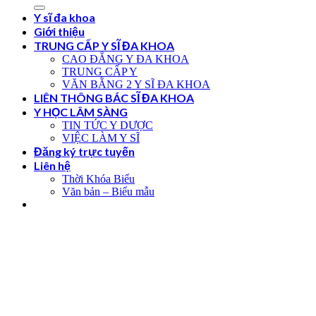
Y sĩ đa khoa
Giới thiệu
TRUNG CẤP Y SĨ ĐA KHOA
CAO ĐẲNG Y ĐA KHOA
TRUNG CẤP Y
VĂN BẰNG 2 Y SĨ ĐA KHOA
LIÊN THÔNG BÁC SĨ ĐA KHOA
Y HỌC LÂM SÀNG
TIN TỨC Y DƯỢC
VIỆC LÀM Y SĨ
Đăng ký trực tuyến
Liên hệ
Thời Khóa Biểu
Văn bản – Biểu mẫu