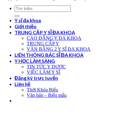
Y sĩ đa khoa
Giới thiệu
TRUNG CẤP Y SĨ ĐA KHOA
CAO ĐẲNG Y ĐA KHOA
TRUNG CẤP Y
VĂN BẰNG 2 Y SĨ ĐA KHOA
LIÊN THÔNG BÁC SĨ ĐA KHOA
Y HỌC LÂM SÀNG
TIN TỨC Y DƯỢC
VIỆC LÀM Y SĨ
Đăng ký trực tuyến
Liên hệ
Thời Khóa Biểu
Văn bản – Biểu mẫu