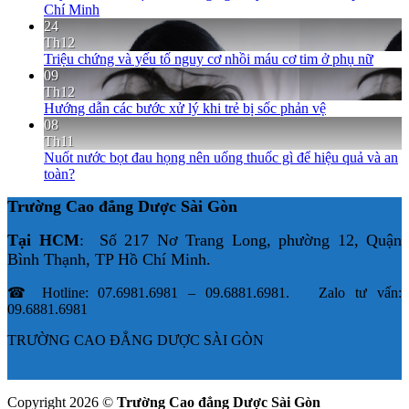
Chí Minh
24
Th12
Triệu chứng và yếu tố nguy cơ nhồi máu cơ tim ở phụ nữ
09
Th12
Hướng dẫn các bước xử lý khi trẻ bị sốc phản vệ
08
Th11
Nuốt nước bọt đau họng nên uống thuốc gì để hiệu quả và an
toàn?
Trường Cao đẳng Dược Sài Gòn
Tại HCM
: Số 217 Nơ Trang Long, phường 12, Quận
Bình Thạnh, TP Hồ Chí Minh.
☎ Hotline: 07.6981.6981 – 09.6881.6981. Zalo tư vấn:
09.6881.6981
TRƯỜNG CAO ĐẲNG DƯỢC SÀI GÒN
Copyright 2026 ©
Trường Cao đẳng Dược Sài Gòn