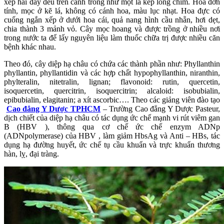
xếp hai dãy đều trên cành trông như một lá kép lông chim. Hoa đơn
tính, mọc ở kẽ lá, không có cánh hoa, màu lục nhạt. Hoa đực có
cuống ngắn xếp ở dưới hoa cái, quả nang hình cầu nhẵn, hơi dẹt,
chia thành 3 mảnh vỏ. Cây mọc hoang và được trồng ở nhiều nơi
trong nước ta để lấy nguyên liệu làm thuốc chữa trị được nhiều căn
bệnh khác nhau.
Theo đó, cây diệp hạ châu có chứa các thành phần như: Phyllanthin
phyllantin, phyllantidin và các hợp chất hypophyllanthin, niranthin,
phylteralin, nitetralin, lignan; flavonoid: rutin, quercetin,
isoquercetin, quercitrin, isoquercitrin; alcaloid: isobubialin,
epibubialin, elagitanin; a xít ascorbic…. Theo các giảng viên đào tạo
Cao đẳng Y Dược TPHCM
– Trường Cao đẳng Y Dược Pasteur,
dịch chiết của diệp hạ châu có tác dụng ức chế mạnh vi rút viêm gan
B (HBV ), thông qua cơ chế ức chế enzym ADNp
(ADNpolymerase) của HBV , làm giảm HbsAg và Anti – HBs, tác
dụng hạ đường huyết, ức chế tụ cầu khuẩn và trực khuẩn thương
hàn, lỵ, đại tràng.