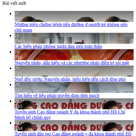
Bài viết mới
07
Th2
Những triệu chứng bệnh tiểu đường ở người trẻ không nên
chủ quan
10
Th6
Các biện pháp phòng ngừa đau mỏi toàn thân
10
Th6
Nguyên nhân, dấu hiệu và các phương pháp điều trị sỏi mật
29
Th5
Ngộ độc rượu: Nguyên nhân, biểu hiện đến cách ứng phó
29
Th5
Tìm hiểu về liệu pháp truyền đạm tĩnh mạch
25
Th5
Tuyển sinh Cao đẳng ngành Y đa khoa thành phố Hồ Chí
Minh hệ chính quy
03
Th4
Tuyển sinh đào tạo Cao đẳng ngành y đa khoa thành phố Hồ