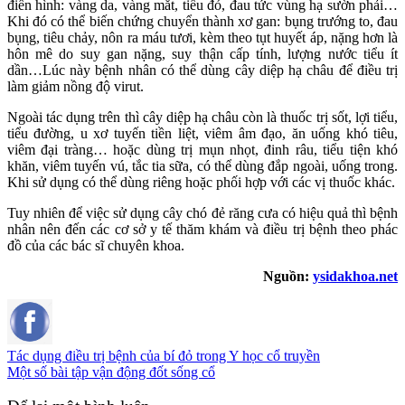
điển hình: vàng da, vàng mắt, tiểu đỏ, đau tức vùng hạ sườn phải…
Khi đó có thể biến chứng chuyển thành xơ gan: bụng trướng to, đau
bụng, tiêu chảy, nôn ra máu tươi, kèm theo tụt huyết áp, nặng hơn là
hôn mê do suy gan nặng, suy thận cấp tính, lượng nước tiểu ít
dần…Lúc này bệnh nhân có thể dùng cây diệp hạ châu để điều trị
làm giảm nồng độ virut.
Ngoài tác dụng trên thì cây diệp hạ châu còn là thuốc trị sốt, lợi tiểu,
tiểu đường, u xơ tuyến tiền liệt, viêm âm đạo, ăn uống khó tiêu,
viêm đại tràng… hoặc dùng trị mụn nhọt, đinh râu, tiểu tiện khó
khăn, viêm tuyến vú, tắc tia sữa, có thể dùng đắp ngoài, uống trong.
Khi sử dụng có thể dùng riêng hoặc phối hợp với các vị thuốc khác.
Tuy nhiên để việc sử dụng cây chó đẻ răng cưa có hiệu quả thì bệnh
nhân nên đến các cơ sở y tế thăm khám và điều trị bệnh theo phác
đồ của các bác sĩ chuyên khoa.
Nguồn:
ysidakhoa.net
Tác dụng điều trị bệnh của bí đỏ trong Y học cổ truyền
Một số bài tập vận động đốt sống cổ