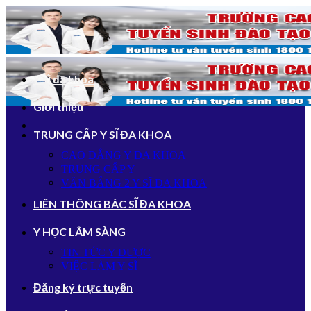
Bỏ
qua
nội
dung
Y sĩ đa khoa
Giới thiệu
TRUNG CẤP Y SĨ ĐA KHOA
CAO ĐẲNG Y ĐA KHOA
TRUNG CẤP Y
VĂN BẰNG 2 Y SĨ ĐA KHOA
LIÊN THÔNG BÁC SĨ ĐA KHOA
Y HỌC LÂM SÀNG
TIN TỨC Y DƯỢC
VIỆC LÀM Y SĨ
Đăng ký trực tuyến