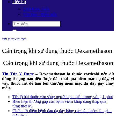
Liên hệ
Thời Khóa Biểu
Văn bản – Biểu mẫu
TIN TỨC Y DƯỢC
Cẩn trọng khi sử dụng thuốc Dexamethason
Cẩn trọng khi sử dụng thuốc Dexamethason
Tin Tức Y Dược
– Dexamethason là thuốc corticoid nên dù
dùng ở dạng nào đều được đào thải qua niêm mạc dạ dày, vì
vậy, thuốc rất dễ làm tổn thương niêm mạc dạ dày gây chảy
máu.
Tiết lộ bài thuốc cứu sống người bị tai biến trong vòng 1 phút
Biểu hiện thường gặp của bệnh viêm khớp dạng thấp qua
từng thời kỳ
Chữa dứt điểm bệnh đau dạ dày bằng các bài thuốc dân gian
đơn giản