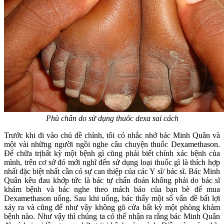
Phù chân do sử dụng thuốc dexa sai cách
Trước khi đi vào chủ đề chính, tôi có nhắc nhở bác Minh Quân và
một vài những người ngồi nghe câu chuyện thuốc Dexamethason.
Để chữa trịbất kỳ một bệnh gì cũng phải biết chính xác bệnh của
mình, trên cơ sở đó mới nghĩ đến sử dụng loại thuốc gì là thích hợp
nhất đặc biệt nhất cần có sự can thiệp của các Y sĩ/ bác sĩ. Bác Minh
Quân kêu đau khớp tức là bác tự chẩn đoán không phải do bác sĩ
khám bệnh và bác nghe theo mách bảo của bạn bè để mua
Dexamethason uống. Sau khi uống, bác thấy một số vấn đề bất lợi
xảy ra và cũng để như vậy không gõ cửa bất kỳ một phòng khám
bệnh nào. Như vậy thì chúng ta có thể nhận ra rằng bác Minh Quân