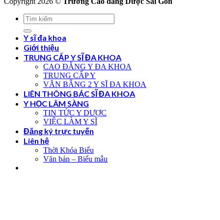
Copyright 2026 ©
Trường Cao đẳng Dược Sài Gòn
Y sĩ đa khoa
Giới thiệu
TRUNG CẤP Y SĨ ĐA KHOA
CAO ĐẲNG Y ĐA KHOA
TRUNG CẤP Y
VĂN BẰNG 2 Y SĨ ĐA KHOA
LIÊN THÔNG BÁC SĨ ĐA KHOA
Y HỌC LÂM SÀNG
TIN TỨC Y DƯỢC
VIỆC LÀM Y SĨ
Đăng ký trực tuyến
Liên hệ
Thời Khóa Biểu
Văn bản – Biểu mẫu