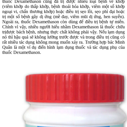
thuốc Dexamethason cũng đã trị được nhiều loại bệnh về khớp
(viêm khớp do thấp khớp, bệnh thoái hóa khớp, viêm một số khớp
ngoại vi, chấn thương khớp) hoặc điều trị sẹo lồi, sẹo phì đại hoặc
trị một số bệnh gây dị ứng (mề đay, viêm mũi dị ứng, hen suyễn).
Ngoài ra, thuốc Dexamethason còn dùng để điều trị bệnh tự miễn.
Chính vì vậy, nhiều người hiểu nhầm Dexamethason là thuốc chữa
trịđược bách bệnh, nhưng thực chất không phải vậy. Nếu lạm dụng
nó thì hậu quả sẽ không lường trước được và trong điều trị cũng có
rất nhiều tác dụng không mong muốn xảy ra. Trường hợp bác Minh
Quân là một ví dụ điển hình lạm dụng thuốc và tác dụng phụ của
thuốc Dexamethason.