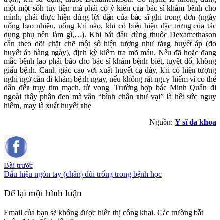
một một sốh tùy tiện mà phải có ý kiến của bác sĩ khám bệnh cho
mình, phải thực hiện đúng lời dặn của bác sĩ ghi trong đơn (ngày
uống bao nhiêu, uống khi nào, khi có biểu hiện đặc trưng của tác
dụng phụ nên làm gì,…). Khi bắt đầu dùng thuốc Dexamethason
cần theo dõi chặt chẽ một số hiện tượng như tăng huyết áp (đo
huyết áp hàng ngày), định kỳ kiểm tra mỡ máu. Nếu đã hoặc đang
mắc bệnh lao phải báo cho bác sĩ khám bệnh biết, tuyệt đối không
giấu bệnh. Cảnh giác cao với xuất huyết dạ dày, khi có hiện tượng
nghi ngờ cần đi khám bệnh ngay, nếu không rất nguy hiểm vì có thể
dẫn đến trụy tim mạch, tử vong. Trường hợp bác Minh Quân đi
ngoài thấy phân đen mà vẫn “bình chân như vại” là hết sức nguy
hiểm, may là xuất huyết nhẹ
Nguồn:
Y sĩ đa khoa
Bài trước
Dấu hiệu ngón tay (chân) dùi trống trong bệnh học
Để lại một bình luận
Email của bạn sẽ không được hiển thị công khai.
Các trường bắt