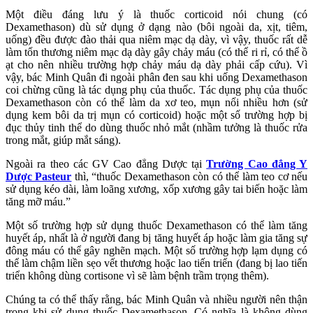
Một điều đáng lưu ý là thuốc corticoid nói chung (có
Dexamethason) dù sử dụng ở dạng nào (bôi ngoài da, xịt, tiêm,
uống) đều được đào thải qua niêm mạc dạ dày, vì vậy, thuốc rất dễ
làm tổn thương niêm mạc dạ dày gây chảy máu (có thể ri rỉ, có thể ồ
ạt cho nên nhiều trường hợp chảy máu dạ dày phải cấp cứu). Vì
vậy, bác Minh Quân đi ngoài phân đen sau khi uống Dexamethason
coi chừng cũng là tác dụng phụ của thuốc. Tác dụng phụ của thuốc
Dexamethason còn có thể làm da xơ teo, mụn nổi nhiều hơn (sử
dụng kem bôi da trị mụn có corticoid) hoặc một số trường hợp bị
đục thủy tinh thể do dùng thuốc nhỏ mắt (nhầm tưởng là thuốc rửa
trong mắt, giúp mắt sáng).
Ngoài ra theo các GV Cao đẳng Dược tại
Trường Cao đẳng Y
Dược Pasteur
thì, “thuốc Dexamethason còn có thể làm teo cơ nếu
sử dụng kéo dài, làm loãng xương, xốp xương gây tai biến hoặc làm
tăng mỡ máu.”
Một số trường hợp sử dụng thuốc Dexamethason có thể làm tăng
huyết áp, nhất là ở người đang bị tăng huyết áp hoặc làm gia tăng sự
đông máu có thể gây nghẽn mạch. Một số trường hợp lạm dụng có
thể làm chậm liền sẹo vết thương hoặc lao tiến triển (đang bị lao tiến
triển không dùng cortisone vì sẽ làm bệnh trầm trọng thêm).
Chúng ta có thể thấy rằng, bác Minh Quân và nhiều người nên thận
trọng khi sử dụng thuốc Dexamethason. Có nghĩa là không dùng