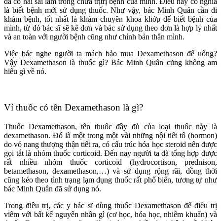
đã có hai sai lầm trong chữa trịtrị bệnh của mình. Điều này có nghĩa
là biết bệnh mới sử dụng thuốc. Như vậy, bác Minh Quân cần đi
khám bệnh, tốt nhất là khám chuyên khoa khớp để biết bệnh của
mình, từ đó bác sĩ sẽ kê đơn và bác sử dụng theo đơn là hợp lý nhất
và an toàn với người bệnh cũng như chính bản thân mình.
Việc bác nghe người ta mách bảo mua Dexamethason để uống?
Vậy Dexamethason là thuốc gì? Bác Minh Quân cũng không am
hiểu gì về nó.
Vỉ thuốc có tên Dexamethason là gì?
Thuốc Dexamethason, tên thuốc đầy đủ của loại thuốc này là
dexamethason. Ðó là một trong một vài những nội tiết tố (hormon)
do vỏ nang thượng thận tiết ra, có cấu trúc hóa học steroid nên được
gọi tắt là nhóm thuốc corticoid. Ðến nay người ta đã tổng hợp được
rất nhiều nhóm thuốc corticoid (hydrocortison, prednison,
betamethason, dexamethason,…) và sử dụng rộng rãi, đồng thời
cũng kéo theo tình trạng lạm dụng thuốc rất phổ biến, tương tự như
bác Minh Quân đã sử dụng nó.
Trong điều trị, các y bác sĩ dùng thuốc Dexamethason để điều trị
viêm với bất kể nguyên nhân gì (cơ học, hóa học, nhiễm khuẩn) và