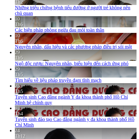
Th2
Những triệu chứng bệnh tiểu đường ở người trẻ không nên
chủ quan
10
Th6
Các biện pháp phòng ngừa đau mỏi toàn thân
10
Th6
Nguyên nhân, dấu hiệu và các phương pháp điều trị sỏi mật
29
Th5
Ngộ độc rượu: Nguyên nhân, biểu hiện đến cách ứng phó
29
Th5
Tìm hiểu về liệu pháp truyền đạm tĩnh mạch
25
Th5
Tuyển sinh Cao đẳng ngành Y đa khoa thành phố Hồ Chí
Minh hệ chính quy
03
Th4
Tuyển sinh đào tạo Cao đẳng ngành y đa khoa thành phố Hồ
Chí Minh
24
Th12