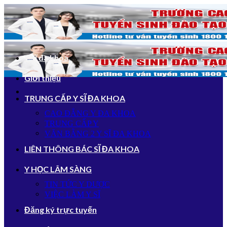
Bỏ
qua
nội
dung
Y sĩ đa khoa
Giới thiệu
TRUNG CẤP Y SĨ ĐA KHOA
CAO ĐẲNG Y ĐA KHOA
TRUNG CẤP Y
VĂN BẰNG 2 Y SĨ ĐA KHOA
LIÊN THÔNG BÁC SĨ ĐA KHOA
Y HỌC LÂM SÀNG
TIN TỨC Y DƯỢC
VIỆC LÀM Y SĨ
Đăng ký trực tuyến