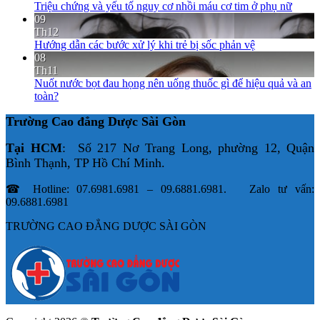
Triệu chứng và yếu tố nguy cơ nhồi máu cơ tim ở phụ nữ
09
Th12
Hướng dẫn các bước xử lý khi trẻ bị sốc phản vệ
08
Th11
Nuốt nước bọt đau họng nên uống thuốc gì để hiệu quả và an
toàn?
Trường Cao đẳng Dược Sài Gòn
Tại HCM
: Số 217 Nơ Trang Long, phường 12, Quận
Bình Thạnh, TP Hồ Chí Minh.
☎ Hotline: 07.6981.6981 – 09.6881.6981. Zalo tư vấn:
09.6881.6981
TRƯỜNG CAO ĐẲNG DƯỢC SÀI GÒN