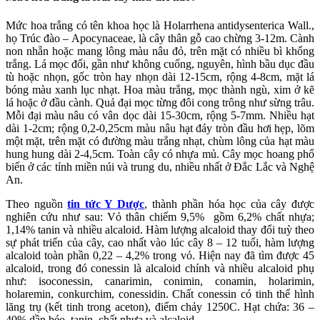
Mức hoa trắng có tên khoa học là Holarrhena antidysenterica Wall.,
họ Trúc đào – Apocynaceae, là cây thân gỗ cao chừng 3-12m. Cành
non nhẵn hoặc mang lông màu nâu đỏ, trên mặt có nhiều bì khổng
trắng. Lá mọc đối, gần như không cuống, nguyên, hình bầu dục đầu
tù hoặc nhọn, gốc tròn hay nhọn dài 12-15cm, rộng 4-8cm, mặt lá
bóng màu xanh lục nhạt. Hoa màu trắng, mọc thành ngù, xim ở kẽ
lá hoặc ở đầu cành. Quả đại mọc từng đôi cong trông như sừng trâu.
Mỗi đại màu nâu có vân dọc dài 15-30cm, rộng 5-7mm. Nhiều hạt
dài 1-2cm; rộng 0,2-0,25cm màu nâu hạt đáy tròn đầu hơi hẹp, lõm
một mặt, trên mặt có đường màu trắng nhạt, chùm lông của hạt màu
hung hung dài 2-4,5cm. Toàn cây có nhựa mủ. Cây mọc hoang phổ
biến ở các tỉnh miền núi và trung du, nhiều nhất ở Đắc Lắc và Nghệ
An.
Theo nguồn
tin tức Y Dược
, thành phần hóa học của cây được
nghiên cứu như sau: Vỏ thân chiếm 9,5% gồm 6,2% chất nhựa;
1,14% tanin và nhiều alcaloid. Hàm lượng alcaloid thay đổi tuỳ theo
sự phát triển của cây, cao nhất vào lúc cây 8 – 12 tuổi, hàm lượng
alcaloid toàn phần 0,22 – 4,2% trong vỏ. Hiện nay đã tìm được 45
alcaloid, trong đó conessin là alcaloid chính và nhiều alcaloid phụ
như: isoconessin, canarimin, conimin, conamin, holarimin,
holaremin, conkurchim, conessidin. Chất conessin có tinh thể hình
lăng trụ (kết tinh trong aceton), điểm chảy 1250C. Hạt chứa: 36 –
40% dần béo, tanin, chất nhựa và alcaloid.