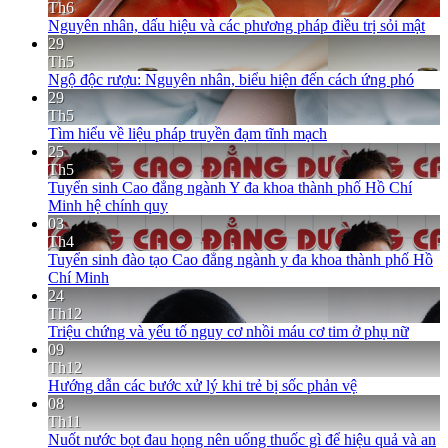
Th6
Nguyên nhân, dấu hiệu và các phương pháp điều trị sỏi mật
29
Th5
Ngộ độc rượu: Nguyên nhân, biểu hiện đến cách ứng phó
29
Th5
Tìm hiểu về liệu pháp truyền đạm tĩnh mạch
25
Th5
Tuyển sinh Cao đẳng ngành Y đa khoa thành phố Hồ Chí
Minh hệ chính quy
03
Th4
Tuyển sinh đào tạo Cao đẳng ngành y đa khoa thành phố Hồ
Chí Minh
24
Th12
Triệu chứng và yếu tố nguy cơ nhồi máu cơ tim ở phụ nữ
09
Th12
Hướng dẫn các bước xử lý khi trẻ bị sốc phản vệ
08
Th11
Nuốt nước bọt đau họng nên uống thuốc gì để hiệu quả và an