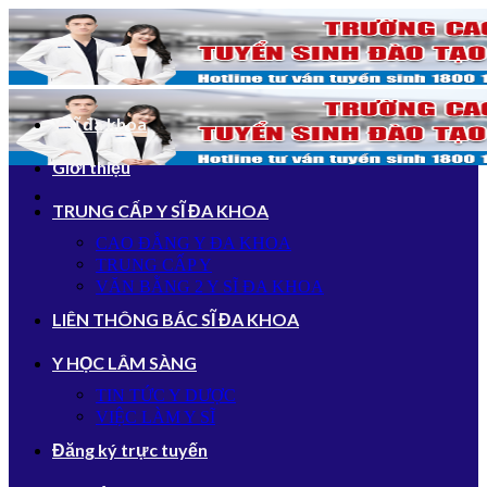
Bỏ
qua
nội
dung
Y sĩ đa khoa
Giới thiệu
TRUNG CẤP Y SĨ ĐA KHOA
CAO ĐẲNG Y ĐA KHOA
TRUNG CẤP Y
VĂN BẰNG 2 Y SĨ ĐA KHOA
LIÊN THÔNG BÁC SĨ ĐA KHOA
Y HỌC LÂM SÀNG
TIN TỨC Y DƯỢC
VIỆC LÀM Y SĨ
Đăng ký trực tuyến