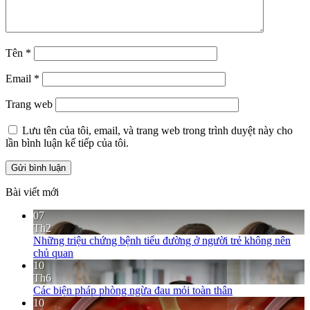
Tên
*
Email
*
Trang web
Lưu tên của tôi, email, và trang web trong trình duyệt này cho
lần bình luận kế tiếp của tôi.
Bài viết mới
07
Th2
Những triệu chứng bệnh tiểu đường ở người trẻ không nên
chủ quan
10
Th6
Các biện pháp phòng ngừa đau mỏi toàn thân
10