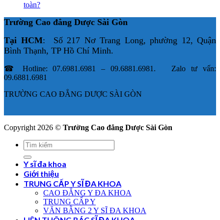
toàn?
Trường Cao đẳng Dược Sài Gòn
Tại HCM
: Số 217 Nơ Trang Long, phường 12, Quận
Bình Thạnh, TP Hồ Chí Minh.
☎ Hotline: 07.6981.6981 – 09.6881.6981. Zalo tư vấn:
09.6881.6981
TRƯỜNG CAO ĐẲNG DƯỢC SÀI GÒN
Copyright 2026 ©
Trường Cao đẳng Dược Sài Gòn
Y sĩ đa khoa
Giới thiệu
TRUNG CẤP Y SĨ ĐA KHOA
CAO ĐẲNG Y ĐA KHOA
TRUNG CẤP Y
VĂN BẰNG 2 Y SĨ ĐA KHOA
LIÊN THÔNG BÁC SĨ ĐA KHOA