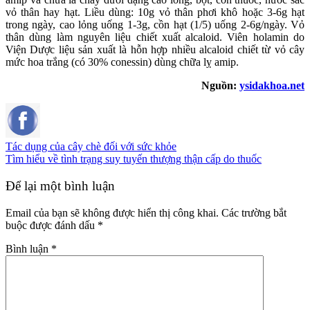
vỏ thân hay hạt. Liều dùng: 10g vỏ thân phơi khô hoặc 3-6g hạt
trong ngày, cao lỏng uống 1-3g, cồn hạt (1/5) uống 2-6g/ngày. Vỏ
thân dùng làm nguyên liệu chiết xuất alcaloid. Viên holamin do
Viện Dược liệu sản xuất là hỗn hợp nhiều alcaloid chiết từ vỏ cây
mức hoa trắng (có 30% conessin) dùng chữa lỵ amip.
Nguồn:
ysidakhoa.net
Tác dụng của cây chè đối với sức khỏe
Tìm hiểu về tình trạng suy tuyến thượng thận cấp do thuốc
Để lại một bình luận
Email của bạn sẽ không được hiển thị công khai.
Các trường bắt
buộc được đánh dấu
*
Bình luận
*