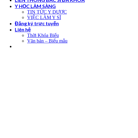
Y HỌC LÂM SÀNG
TIN TỨC Y DƯỢC
VIỆC LÀM Y SĨ
Đăng ký trực tuyến
Liên hệ
Thời Khóa Biểu
Văn bản – Biểu mẫu