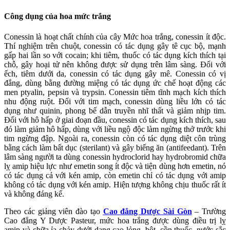
Công dụng của hoa mức trắng
Conessin là hoạt chất chính của cây Mức hoa trắng, conessin ít độc.
Thí nghiệm trên chuột, conessin có tác dụng gây tê cục bộ, mạnh
gấp hai lần so với cocain; khi tiêm, thuốc có tác dụng kích thích tại
chỗ, gây hoại tử nên không được sử dụng trên lâm sàng. Đối với
ếch, tiêm dưới da, conessin có tác dụng gây mê. Conessin có vị
đắng, dùng bằng đường miệng có tác dụng ức chế hoạt động các
men ptyalin, pepsin và trypsin. Conessin tiêm tĩnh mạch kích thích
nhu động ruột. Đối với tim mạch, conessin dùng liều lớn có tác
dụng như quinin, phong bế dẫn truyền nhĩ thất và giảm nhịp tim.
Đối với hô hấp ở giai đoạn đầu, conessin có tác dụng kích thích, sau
đó làm giảm hô hấp, dùng với liều ngộ độc làm ngừng thở trước khi
tim ngừng đập. Ngoài ra, conessin còn có tác dụng diệt côn trùng
bằng cách làm bất dục (sterilant) và gây biếng ăn (antifeedant). Trên
lâm sàng người ta dùng conessin hydroclorid hay hydrobromid chữa
lỵ amip hiệu lực như emetin song ít độc và tiện dùng hơn emetin, nó
có tác dụng cả với kén amip, còn emetin chỉ có tác dụng với amip
không có tác dụng với kén amip. Hiện tượng không chịu thuốc rất ít
và không đáng kể.
Theo các giảng viên đào tạo
Cao đẳng Dược Sài Gòn
– Trường
Cao đẳng Y Dược Pasteur, mức hoa trắng được dùng điều trị lỵ
amip và chữa ỉa chảy dưới dạng cao lỏng, bột, cồn thuốc, nước sắc