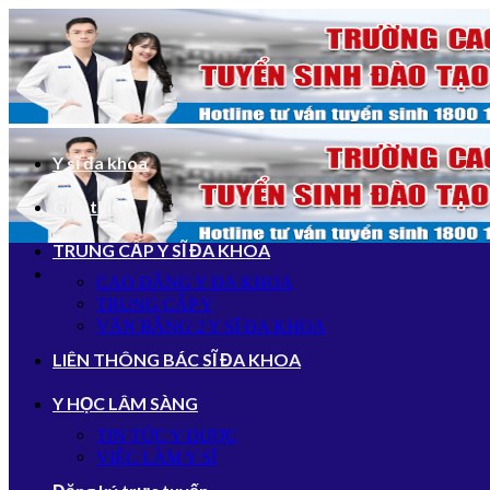
Bỏ
qua
nội
dung
Y sĩ đa khoa
Giới thiệu
TRUNG CẤP Y SĨ ĐA KHOA
CAO ĐẲNG Y ĐA KHOA
TRUNG CẤP Y
VĂN BẰNG 2 Y SĨ ĐA KHOA
LIÊN THÔNG BÁC SĨ ĐA KHOA
Y HỌC LÂM SÀNG
TIN TỨC Y DƯỢC
VIỆC LÀM Y SĨ