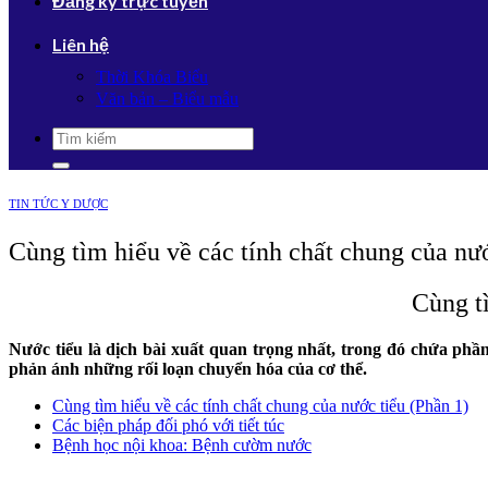
Đăng ký trực tuyến
Liên hệ
Thời Khóa Biểu
Văn bản – Biểu mẫu
TIN TỨC Y DƯỢC
Cùng tìm hiểu về các tính chất chung của nướ
Cùng tì
Nước tiểu là dịch bài xuất quan trọng nhất, trong đó chứa phần
phản ánh những rối loạn chuyển hóa của cơ thể.
Cùng tìm hiểu về các tính chất chung của nước tiểu (Phần 1)
Các biện pháp đối phó với tiết túc
Bệnh học nội khoa: Bệnh cườm nước