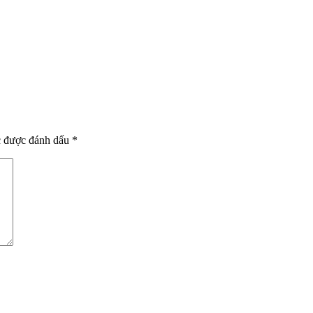
c được đánh dấu
*