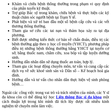
Khám và chữa bệnh thông thường trong phạm vi quy định
của phân tuyến kỹ thuật.
Trợ giúp Bác sỹ trong khám, chữa bệnh và thực hiện các kỹ
thuật chăm sóc người bệnh tại Trạm Y tế.
Phát hiện và xử trí ban đầu một số bệnh cấp cứu và các vết
thương thông thường.
Tham gia sơ cứu các tai nạn và thảm họa xảy ra tại địa
phương.
Biết được những kiến thức cơ bản về chẩn đoán, điều trị các
bệnh thường gặp theo y học cổ truyền (YHCT), phương pháp
điều trị những bệnh thông thường bằng YHCT tại tuyến cơ
sở, bằng thuốc nam, châm cứu, xoa bóp và tập luyện dưỡng
sinh.
Hướng dẫn nhân dân sử dụng thuốc an toàn, hợp lý.
Tham gia các hoạt động chuyên môn, tư vấn và cung cấp các
dịch vụ về sức khoẻ sinh sản và Dân số – Kế hoạch hoá gia
đình.
Hướng dẫn và tư vấn cho nhân dân thực hiện vệ sinh phòng
bệnh…
Ngoài các công việc trong vai trò và trách nhiệm của mình, các Y sĩ
đa khoa còn có thể đăng ký học
Liên thông Bác sĩ đa khoa
một
cách thuận lợi trong khi mình đã tích lũy được rất nhiều kinh
nghiệm từ chuyên môn làm việc.