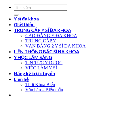
Y sĩ đa khoa
Giới thiệu
TRUNG CẤP Y SĨ ĐA KHOA
CAO ĐẲNG Y ĐA KHOA
TRUNG CẤP Y
VĂN BẰNG 2 Y SĨ ĐA KHOA
LIÊN THÔNG BÁC SĨ ĐA KHOA
Y HỌC LÂM SÀNG
TIN TỨC Y DƯỢC
VIỆC LÀM Y SĨ
Đăng ký trực tuyến
Liên hệ
Thời Khóa Biểu
Văn bản – Biểu mẫu