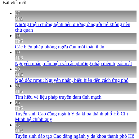
Bài viết mới
07
Th2
Những triệu chứng bệnh tiểu đường ở người trẻ không nên
chủ quan
10
Th6
Các biện pháp phòng ngừa đau mỏi toàn thân
10
Th6
Nguyên nhân, dấu hiệu và các phương pháp điều trị sỏi mật
29
Th5
Ngộ độc rượu: Nguyên nhân, biểu hiện đến cách ứng phó
29
Th5
Tìm hiểu về liệu pháp truyền đạm tĩnh mạch
25
Th5
Tuyển sinh Cao đẳng ngành Y đa khoa thành phố Hồ Chí
Minh hệ chính quy
03
Th4
Tuyển sinh đào tạo Cao đẳng ngành y đa khoa thành phố Hồ