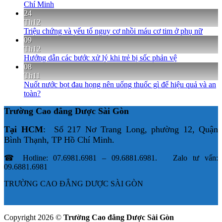
Chí Minh
24
Th12
Triệu chứng và yếu tố nguy cơ nhồi máu cơ tim ở phụ nữ
09
Th12
Hướng dẫn các bước xử lý khi trẻ bị sốc phản vệ
08
Th11
Nuốt nước bọt đau họng nên uống thuốc gì để hiệu quả và an
toàn?
Trường Cao đẳng Dược Sài Gòn
Tại HCM
: Số 217 Nơ Trang Long, phường 12, Quận
Bình Thạnh, TP Hồ Chí Minh.
☎ Hotline: 07.6981.6981 – 09.6881.6981. Zalo tư vấn:
09.6881.6981
TRƯỜNG CAO ĐẲNG DƯỢC SÀI GÒN
Copyright 2026 ©
Trường Cao đẳng Dược Sài Gòn