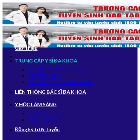
Bỏ
qua
nội
dung
Y sĩ đa khoa
Giới thiệu
TRUNG CẤP Y SĨ ĐA KHOA
CAO ĐẲNG Y ĐA KHOA
TRUNG CẤP Y
VĂN BẰNG 2 Y SĨ ĐA KHOA
LIÊN THÔNG BÁC SĨ ĐA KHOA
Y HỌC LÂM SÀNG
TIN TỨC Y DƯỢC
VIỆC LÀM Y SĨ
Đăng ký trực tuyến