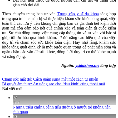
Đặt lịch hẹn trước để được hướng dẫn chi tiết và tránh thời
gian chờ đợi dài.
Theo chuyển trang ban tư vấn
Trung cấp y sĩ đa khoa
tổng hợp
trong quá trình chuẩn bị và thực hiện khám sức khỏe tổng quát, việc
tuân thủ các lưu ý trên không chỉ giúp bạn và gia đình tiết kiệm thời
gian mà còn đảm bảo kết quả chính xác và toàn diện từ cuộc kiểm
tra. Sự chủ động trong việc cung cấp thông tin và tư vấn với bác sĩ
giúp tối ưu hóa quá trình khám, từ đó nâng cao hiệu quả của việc
duy trì và chăm sóc sức khỏe toàn diện. Hãy nhớ rằng, khám sức
khỏe tổng quát định kỳ là một bước quan trọng để phát hiện sớm và
ngăn chặn các vấn đề sức khỏe, đồng thời duy trì cơ thể khỏe mạnh
và năng động.
Nguồn:
ysidakhoa.net
tổng hợp
Chăm sóc mắt đỏ: Cách giảm sưng mắt một cách tự nhiên
Bí quyết ẩm thực: Ăn uống sao cho ‘đau kinh’ cũng thoải mái
Bài viết mới
07
Th2
Những triệu chứng bệnh tiểu đường ở người trẻ không nên
chủ quan
10