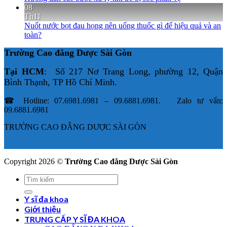
08
Th11
Nuốt nước bọt đau họng nên uống thuốc gì để hiệu quả và an
toàn?
Trường Cao đẳng Dược Sài Gòn
Tại HCM
: Số 217 Nơ Trang Long, phường 12, Quận
Bình Thạnh, TP Hồ Chí Minh.
☎ Hotline: 07.6981.6981 – 09.6881.6981. Zalo tư vấn:
09.6881.6981
TRƯỜNG CAO ĐẲNG DƯỢC SÀI GÒN
Copyright 2026 ©
Trường Cao đẳng Dược Sài Gòn
Y sĩ đa khoa
Giới thiệu
TRUNG CẤP Y SĨ ĐA KHOA