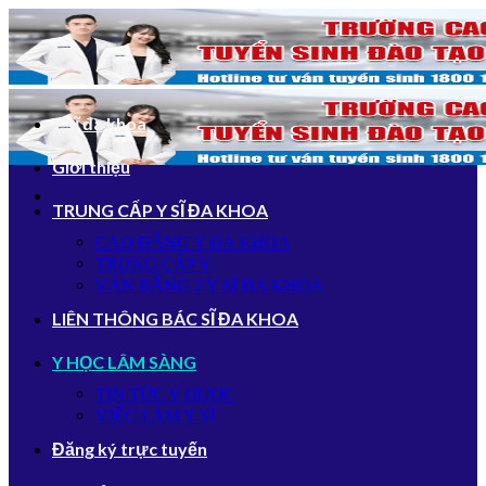
Bỏ
qua
nội
dung
Y sĩ đa khoa
Giới thiệu
TRUNG CẤP Y SĨ ĐA KHOA
CAO ĐẲNG Y ĐA KHOA
TRUNG CẤP Y
VĂN BẰNG 2 Y SĨ ĐA KHOA
LIÊN THÔNG BÁC SĨ ĐA KHOA
Y HỌC LÂM SÀNG
TIN TỨC Y DƯỢC
VIỆC LÀM Y SĨ
Đăng ký trực tuyến