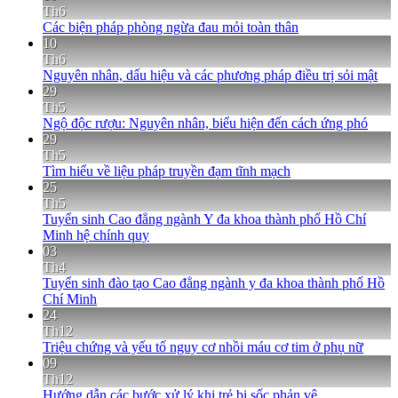
Th6
Các biện pháp phòng ngừa đau mỏi toàn thân
10
Th6
Nguyên nhân, dấu hiệu và các phương pháp điều trị sỏi mật
29
Th5
Ngộ độc rượu: Nguyên nhân, biểu hiện đến cách ứng phó
29
Th5
Tìm hiểu về liệu pháp truyền đạm tĩnh mạch
25
Th5
Tuyển sinh Cao đẳng ngành Y đa khoa thành phố Hồ Chí
Minh hệ chính quy
03
Th4
Tuyển sinh đào tạo Cao đẳng ngành y đa khoa thành phố Hồ
Chí Minh
24
Th12
Triệu chứng và yếu tố nguy cơ nhồi máu cơ tim ở phụ nữ
09
Th12
Hướng dẫn các bước xử lý khi trẻ bị sốc phản vệ