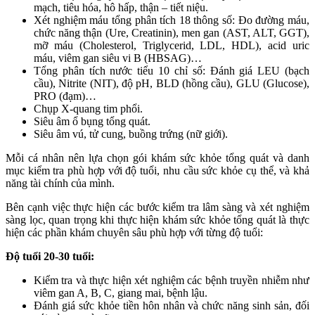
mạch, tiêu hóa, hô hấp, thận – tiết niệu.
Xét nghiệm máu tổng phân tích 18 thông số: Đo đường máu,
chức năng thận (Ure, Creatinin), men gan (AST, ALT, GGT),
mỡ máu (Cholesterol, Triglycerid, LDL, HDL), acid uric
máu, viêm gan siêu vi B (HBSAG)…
Tổng phân tích nước tiểu 10 chỉ số: Đánh giá LEU (bạch
cầu), Nitrite (NIT), độ pH, BLD (hồng cầu), GLU (Glucose),
PRO (đạm)…
Chụp X-quang tim phổi.
Siêu âm ổ bụng tổng quát.
Siêu âm vú, tử cung, buồng trứng (nữ giới).
Mỗi cá nhân nên lựa chọn gói khám sức khỏe tổng quát và danh
mục kiểm tra phù hợp với độ tuổi, nhu cầu sức khỏe cụ thể, và khả
năng tài chính của mình.
Bên cạnh việc thực hiện các bước kiểm tra lâm sàng và xét nghiệm
sàng lọc, quan trọng khi thực hiện khám sức khỏe tổng quát là thực
hiện các phần khám chuyên sâu phù hợp với từng độ tuổi:
Độ tuổi 20-30 tuổi:
Kiểm tra và thực hiện xét nghiệm các bệnh truyền nhiễm như
viêm gan A, B, C, giang mai, bệnh lậu.
Đánh giá sức khỏe tiền hôn nhân và chức năng sinh sản, đối