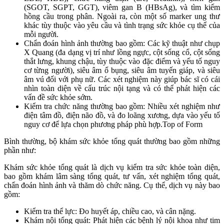
(SGOT, SGPT, GGT), viêm gan B (HBsAg), và tìm kiếm
hồng cầu trong phân. Ngoài ra, còn một số marker ung thư
khác tùy thuộc vào yêu cầu và tình trạng sức khỏe cụ thể của
mỗi người.
Chẩn đoán hình ảnh thường bao gồm: Các kỹ thuật như chụp
X Quang (đa dạng vị trí như lồng ngực, cột sống cổ, cột sống
thắt lưng, khung chậu, tùy thuộc vào đặc điểm và yếu tố nguy
cơ từng người), siêu âm ổ bụng, siêu âm tuyến giáp, và siêu
âm vú đối với phụ nữ. Các xét nghiệm này giúp bác sĩ có cái
nhìn toàn diện về cấu trúc nội tạng và có thể phát hiện các
vấn đề sức khỏe sớm.
Kiểm tra chức năng thường bao gồm: Nhiều xét nghiệm như
điện tâm đồ, điện não đồ, và đo loãng xương, dựa vào yếu tố
nguy cơ để lựa chọn phương pháp phù hợp.Top of Form
Bình thường, bộ khám sức khỏe tổng quát thường bao gồm những
phần như:
Khám sức khỏe tổng quát là dịch vụ kiểm tra sức khỏe toàn diện,
bao gồm khám lâm sàng tổng quát, tư vấn, xét nghiệm tổng quát,
chẩn đoán hình ảnh và thăm dò chức năng. Cụ thể, dịch vụ này bao
gồm:
Kiểm tra thể lực: Đo huyết áp, chiều cao, và cân nặng.
Khám nội tổng quát: Phát hiện các bệnh lý nội khoa như tim