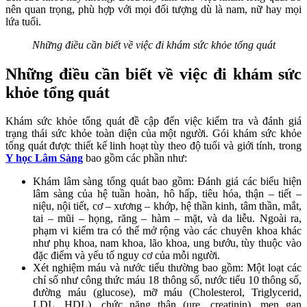
nên quan trọng, phù hợp với mọi đối tượng dù là nam, nữ hay mọi
lứa tuổi.
Những điều cần biết về việc đi khám sức khỏe tổng quát
Những điều cần biết về việc đi khám sức
khỏe tổng quát
Khám sức khỏe tổng quát đề cập đến việc kiểm tra và đánh giá
trạng thái sức khỏe toàn diện của một người. Gói khám sức khỏe
tổng quát được thiết kế linh hoạt tùy theo độ tuổi và giới tính, trong
Y học Lâm Sàng
bao gồm các phần như:
Khám lâm sàng tổng quát bao gồm: Đánh giá các biểu hiện
lâm sàng của hệ tuần hoàn, hô hấp, tiêu hóa, thận – tiết –
niệu, nội tiết, cơ – xương – khớp, hệ thần kinh, tâm thần, mắt,
tai – mũi – họng, răng – hàm – mặt, và da liễu. Ngoài ra,
phạm vi kiểm tra có thể mở rộng vào các chuyên khoa khác
như phụ khoa, nam khoa, lão khoa, ung bướu, tùy thuộc vào
đặc điểm và yếu tố nguy cơ của mỗi người.
Xét nghiệm máu và nước tiểu thường bao gồm: Một loạt các
chỉ số như công thức máu 18 thông số, nước tiểu 10 thông số,
đường máu (glucose), mỡ máu (Cholesterol, Triglycerid,
LDL, HDL), chức năng thận (ure, creatinin), men gan