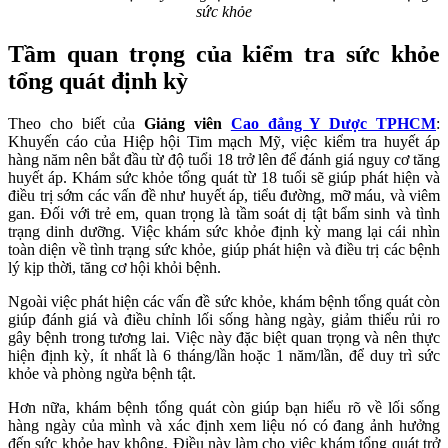
sức khỏe
Tầm quan trọng của kiểm tra sức khỏe
tổng quát định kỳ
Theo cho biết của
Giảng viên
Cao đẳng Y Dược TPHCM
:
Khuyến cáo của Hiệp hội Tim mạch Mỹ, việc kiểm tra huyết áp
hàng năm nên bắt đầu từ độ tuổi 18 trở lên để đánh giá nguy cơ tăng
huyết áp. Khám sức khỏe tổng quát từ 18 tuổi sẽ giúp phát hiện và
điều trị sớm các vấn đề như huyết áp, tiểu đường, mỡ máu, và viêm
gan. Đối với trẻ em, quan trọng là tầm soát dị tật bẩm sinh và tình
trạng dinh dưỡng. Việc khám sức khỏe định kỳ mang lại cái nhìn
toàn diện về tình trạng sức khỏe, giúp phát hiện và điều trị các bệnh
lý kịp thời, tăng cơ hội khỏi bệnh.
Ngoài việc phát hiện các vấn đề sức khỏe, khám bệnh tổng quát còn
giúp đánh giá và điều chỉnh lối sống hàng ngày, giảm thiểu rủi ro
gây bệnh trong tương lai. Việc này đặc biệt quan trọng và nên thực
hiện định kỳ, ít nhất là 6 tháng/lần hoặc 1 năm/lần, để duy trì sức
khỏe và phòng ngừa bệnh tật.
Hơn nữa, khám bệnh tổng quát còn giúp bạn hiểu rõ về lối sống
hàng ngày của mình và xác định xem liệu nó có đang ảnh hưởng
đến sức khỏe hay không. Điều này làm cho việc khám tổng quát trở