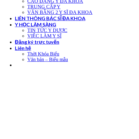
CAO ĐẲNG Y ĐA KHOA
TRUNG CẤP Y
VĂN BẰNG 2 Y SĨ ĐA KHOA
LIÊN THÔNG BÁC SĨ ĐA KHOA
Y HỌC LÂM SÀNG
TIN TỨC Y DƯỢC
VIỆC LÀM Y SĨ
Đăng ký trực tuyến
Liên hệ
Thời Khóa Biểu
Văn bản – Biểu mẫu