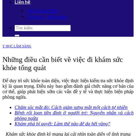
Liên hệ
Thời Khóa Biểu
Văn bản – Biểu mẫu
Y HỌC LÂM SÀNG
Những điều cần biết về việc đi khám sức
khỏe tổng quát
Để duy trì sức khỏe toàn diện, việc thực hiện kiểm tra sức khỏe định
kỳ là quan trọng. Điều này bao gồm đánh giá chức năng cơ bản của
cơ thể, giúp phát hiện sớm các vấn đề y tế và thực hiện biện pháp
phòng ngừa.
Chăm sóc mắt đỏ: Cách giảm sưng mắt một cách tự nhiên
Bệnh rối loạn tiền đình ở người trẻ: Nguyên nhân và cách
phòng ngừa
Khám phá bí quyết: Làm thế nào để da hết vàng?
Khám sức khỏe định kỳ mang lại cái nhìn toàn diện về tình trạng