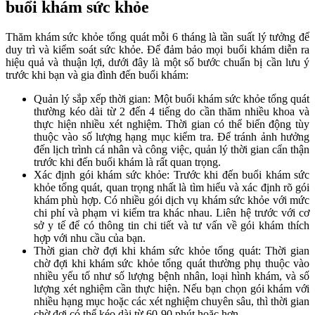
buổi khám sức khỏe
Thăm khám sức khỏe tổng quát mỗi 6 tháng là tần suất lý tưởng để
duy trì và kiểm soát sức khỏe. Để đảm bảo mọi buổi khám diễn ra
hiệu quả và thuận lợi, dưới đây là một số bước chuẩn bị cần lưu ý
trước khi bạn và gia đình đến buổi khám:
Quản lý sắp xếp thời gian: Một buổi khám sức khỏe tổng quát
thường kéo dài từ 2 đến 4 tiếng do cần thăm nhiều khoa và
thực hiện nhiều xét nghiệm. Thời gian có thể biến động tùy
thuộc vào số lượng hạng mục kiểm tra. Để tránh ảnh hưởng
đến lịch trình cá nhân và công việc, quản lý thời gian cẩn thận
trước khi đến buổi khám là rất quan trọng.
Xác định gói khám sức khỏe: Trước khi đến buổi khám sức
khỏe tổng quát, quan trọng nhất là tìm hiểu và xác định rõ gói
khám phù hợp. Có nhiều gói dịch vụ khám sức khỏe với mức
chi phí và phạm vi kiểm tra khác nhau. Liên hệ trước với cơ
sở y tế để có thông tin chi tiết và tư vấn về gói khám thích
hợp với nhu cầu của bạn.
Thời gian chờ đợi khi khám sức khỏe tổng quát: Thời gian
chờ đợi khi khám sức khỏe tổng quát thường phụ thuộc vào
nhiều yếu tố như số lượng bệnh nhân, loại hình khám, và số
lượng xét nghiệm cần thực hiện. Nếu bạn chọn gói khám với
nhiều hạng mục hoặc các xét nghiệm chuyên sâu, thì thời gian
chờ đợi có thể kéo dài từ 60-90 phút hoặc hơn.