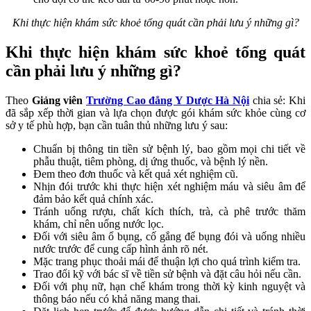
Khi thực hiện khám sức khoẻ tổng quát cần phải lưu ý những gì?
Khi thực hiện khám sức khoẻ tổng quát
cần phải lưu ý những gì?
Theo
Giảng viên
Trường Cao đẳng Y Dược Hà Nội
chia sẻ: Khi
đã sắp xếp thời gian và lựa chọn được gói khám sức khỏe cùng cơ
sở y tế phù hợp, bạn cần tuân thủ những lưu ý sau:
Chuẩn bị thông tin tiền sử bệnh lý, bao gồm mọi chi tiết về
phẫu thuật, tiêm phòng, dị ứng thuốc, và bệnh lý nền.
Đem theo đơn thuốc và kết quả xét nghiệm cũ.
Nhịn đói trước khi thực hiện xét nghiệm máu và siêu âm để
đảm bảo kết quả chính xác.
Tránh uống rượu, chất kích thích, trà, cà phê trước thăm
khám, chỉ nên uống nước lọc.
Đối với siêu âm ổ bụng, cố gắng để bụng đói và uống nhiều
nước trước để cung cấp hình ảnh rõ nét.
Mặc trang phục thoải mái để thuận lợi cho quá trình kiểm tra.
Trao đổi kỹ với bác sĩ về tiền sử bệnh và đặt câu hỏi nếu cần.
Đối với phụ nữ, hạn chế khám trong thời kỳ kinh nguyệt và
thông báo nếu có khả năng mang thai.