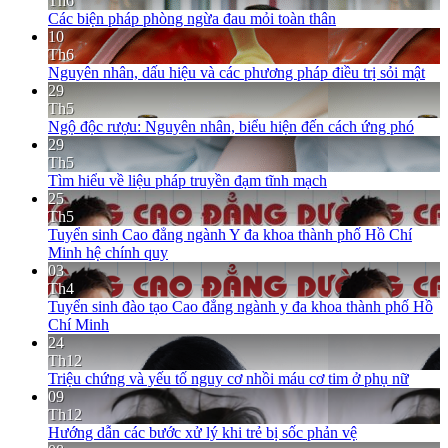
Th6
Các biện pháp phòng ngừa đau mỏi toàn thân
10
Th6
Nguyên nhân, dấu hiệu và các phương pháp điều trị sỏi mật
29
Th5
Ngộ độc rượu: Nguyên nhân, biểu hiện đến cách ứng phó
29
Th5
Tìm hiểu về liệu pháp truyền đạm tĩnh mạch
25
Th5
Tuyển sinh Cao đẳng ngành Y đa khoa thành phố Hồ Chí
Minh hệ chính quy
03
Th4
Tuyển sinh đào tạo Cao đẳng ngành y đa khoa thành phố Hồ
Chí Minh
24
Th12
Triệu chứng và yếu tố nguy cơ nhồi máu cơ tim ở phụ nữ
09
Th12
Hướng dẫn các bước xử lý khi trẻ bị sốc phản vệ