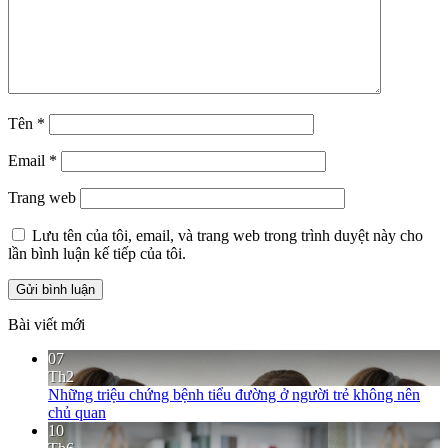
Tên
*
Email
*
Trang web
Lưu tên của tôi, email, và trang web trong trình duyệt này cho
lần bình luận kế tiếp của tôi.
Bài viết mới
07
Th2
Những triệu chứng bệnh tiểu đường ở người trẻ không nên
chủ quan
10