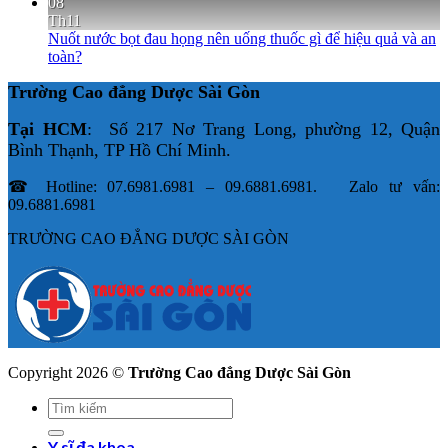
08
Th11
Nuốt nước bọt đau họng nên uống thuốc gì để hiệu quả và an
toàn?
Trường Cao đẳng Dược Sài Gòn
Tại HCM
: Số 217 Nơ Trang Long, phường 12, Quận
Bình Thạnh, TP Hồ Chí Minh.
☎ Hotline: 07.6981.6981 – 09.6881.6981. Zalo tư vấn:
09.6881.6981
TRƯỜNG CAO ĐẲNG DƯỢC SÀI GÒN
Copyright 2026 ©
Trường Cao đẳng Dược Sài Gòn
Y sĩ đa khoa