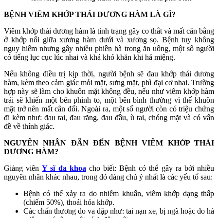
BỆNH VIÊM KHỚP THÁI DƯƠNG HÀM LÀ GÌ?
Viêm khớp thái dương hàm là tình trạng gây co thắt và mất cân bằng
ở khớp nối giữa xương hàm dưới và xương sọ. Bệnh tuy không
nguy hiểm nhưng gây nhiều phiền hà trong ăn uống, một số người
có tiếng lục cục lúc nhai và khá khó khăn khi há miệng.
Nếu không điều trị kịp thời, người bệnh sẽ đau khớp thái dương
hàm, kèm theo cảm giác mỏi mặt, sưng mặt, phì đại cơ nhai. Trường
hợp này sẽ làm cho khuôn mặt không đều, nếu như viêm khớp hàm
trái sẽ khiến một bên phình to, một bên bình thường vì thế khuôn
mặt trở nên mất cân đối. Ngoài ra, một số người còn có triệu chứng
đi kèm như: đau tai, đau răng, đau đầu, ù tai, chóng mặt và có vấn
đề về thính giác.
NGUYÊN NHÂN ĐẪN ĐẾN BỆNH VIÊM KHỚP THÁI
DƯƠNG HÀM?
Giảng viên
Y sĩ đa khoa
cho biết: Bệnh có thể gây ra bởi nhiều
nguyên nhân khác nhau, trong đó đáng chú ý nhất là các yếu tố sau:
Bệnh có thể xảy ra do nhiễm khuẩn, viêm khớp dạng thấp
(chiếm 50%), thoái hóa khớp.
Các chấn thương do va đập như: tai nạn xe, bị ngã hoặc do há