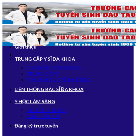
Bỏ
qua
nội
dung
Y sĩ đa khoa
Giới thiệu
TRUNG CẤP Y SĨ ĐA KHOA
CAO ĐẲNG Y ĐA KHOA
TRUNG CẤP Y
VĂN BẰNG 2 Y SĨ ĐA KHOA
LIÊN THÔNG BÁC SĨ ĐA KHOA
Y HỌC LÂM SÀNG
TIN TỨC Y DƯỢC
VIỆC LÀM Y SĨ
Đăng ký trực tuyến