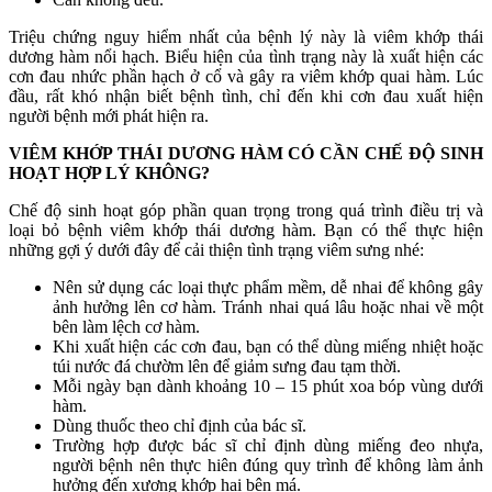
Triệu chứng nguy hiểm nhất của bệnh lý này là viêm khớp thái
dương hàm nổi hạch. Biểu hiện của tình trạng này là xuất hiện các
cơn đau nhức phần hạch ở cổ và gây ra viêm khớp quai hàm. Lúc
đầu, rất khó nhận biết bệnh tình, chỉ đến khi cơn đau xuất hiện
người bệnh mới phát hiện ra.
VIÊM KHỚP THÁI DƯƠNG HÀM CÓ CẦN CHẾ ĐỘ SINH
HOẠT HỢP LÝ KHÔNG?
Chế độ sinh hoạt góp phần quan trọng trong quá trình điều trị và
loại bỏ bệnh viêm khớp thái dương hàm. Bạn có thể thực hiện
những gợi ý dưới đây để cải thiện tình trạng viêm sưng nhé:
Nên sử dụng các loại thực phẩm mềm, dễ nhai để không gây
ảnh hưởng lên cơ hàm. Tránh nhai quá lâu hoặc nhai về một
bên làm lệch cơ hàm.
Khi xuất hiện các cơn đau, bạn có thể dùng miếng nhiệt hoặc
túi nước đá chườm lên để giảm sưng đau tạm thời.
Mỗi ngày bạn dành khoảng 10 – 15 phút xoa bóp vùng dưới
hàm.
Dùng thuốc theo chỉ định của bác sĩ.
Trường hợp được bác sĩ chỉ định dùng miếng đeo nhựa,
người bệnh nên thực hiên đúng quy trình để không làm ảnh
hưởng đến xương khớp hai bên má.