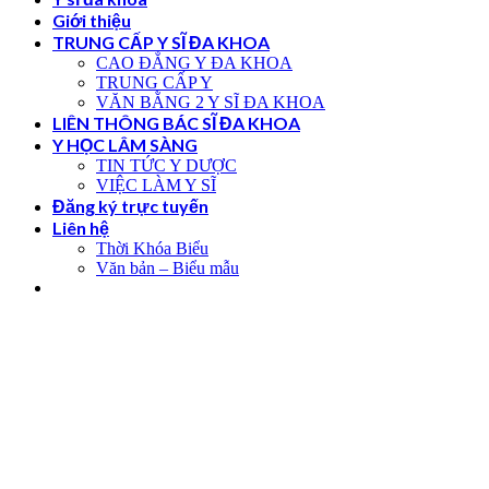
Giới thiệu
TRUNG CẤP Y SĨ ĐA KHOA
CAO ĐẲNG Y ĐA KHOA
TRUNG CẤP Y
VĂN BẰNG 2 Y SĨ ĐA KHOA
LIÊN THÔNG BÁC SĨ ĐA KHOA
Y HỌC LÂM SÀNG
TIN TỨC Y DƯỢC
VIỆC LÀM Y SĨ
Đăng ký trực tuyến
Liên hệ
Thời Khóa Biểu
Văn bản – Biểu mẫu