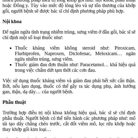
hoặc Đông y. Tùy vào mức độ lỏng lẻo và sự tổn thương của khớp
gối, người bệnh sẽ được bác sĩ chỉ định phương pháp phù hợp.
Nội khoa
Để ngăn ngừa tình trạng nhiễm trùng, sưng viêm ở đầu gối, bác sĩ sẽ
chỉ định một số loại thuốc như:
Thuốc kháng viêm không steroid như: Piroxicam,
Flurbiprofen, Naproxen, Diclofenac, Meloxicam… ngăn
ngừa nhiễm trùng, sưng viêm.
Thuốc giảm đau đơn thuần như: Paracetamol… khá hiệu quả
trong việc chấm dứt tạm thời các cơn đau.
Việc sử dụng thuốc kháng viêm và giảm đau phải hết sức cẩn thận.
Bởi, nếu lạm dụng, thuốc có thể gây ra tác dụng phụ, ảnh hưởng
gan, thận, dạ dày… của người bệnh.
Phẫu thuật
Trường hợp điều trị nội khoa không hiệu quả, bác sĩ sẽ chỉ định
phẫu thuật. Người bệnh có thể tiến hành các phương pháp như: mổ
tái tạo dây chằng chéo trước, cắt đốt viêm mô, lọc rửa khớp hoặc
thay khớp gối kim loại…