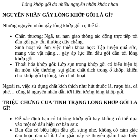
Lỏng khớp gối do nhiều nguyên nhân khác nhau
NGUYÊN NHÂN GÂY LỎNG KHỚP GỐI LÀ GÌ?
Những nguyên nhân gây lỏng khớp gối cụ thể là:
Chấn thương: Ngã, tai nạn giao thông tác động trực tiếp tới
đầu gối gây tổn thương dây chằng.
Sinh hoạt và làm việc thiếu khoa học: Tập luyện quá sức,
mang vác vật nặng… gây áp lực lên đầu gối dẫn tới lỏng
khớp gối.
Thoái hóa khớp gối: Lớp sụn trong khớp gối có biểu hiện bị
ăn mòn, tổn thương, sụt giảm chất dịch trong ổ khớp, khiến
cho khớp gối bị lỏng, kém linh hoạt.
Ngoài ra, việc sử dụng chất kích thích như hút thuốc lá, rượu bia, cà
phê… cũng là nguyên nhân dẫn tới hiện tượng lỏng khớp gối.
TRIỆU CHỨNG CỦA TÌNH TRẠNG LỎNG KHỚP GỐI LÀ
GÌ?
Để xác định bạn có bị lỏng khớp gối hay không có thể dựa
vào một số dấu hiệu cơ bản sau:
Ban đầu có biểu hiện đầu gối sưng nhẹ, không có cảm giác
đau hoặc đau rất ít. Cảm giác này sẽ thuyên giảm hoặc biến