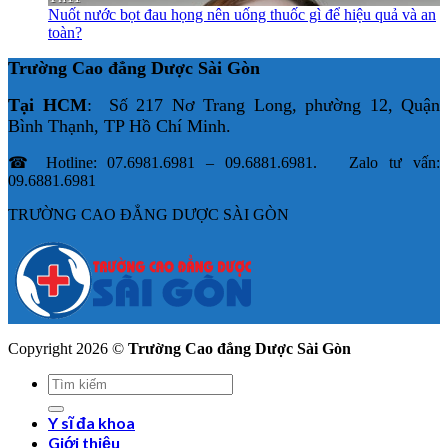
Nuốt nước bọt đau họng nên uống thuốc gì để hiệu quả và an
toàn?
Trường Cao đẳng Dược Sài Gòn
Tại HCM
: Số 217 Nơ Trang Long, phường 12, Quận
Bình Thạnh, TP Hồ Chí Minh.
☎ Hotline: 07.6981.6981 – 09.6881.6981. Zalo tư vấn:
09.6881.6981
TRƯỜNG CAO ĐẲNG DƯỢC SÀI GÒN
Copyright 2026 ©
Trường Cao đẳng Dược Sài Gòn
Y sĩ đa khoa
Giới thiệu