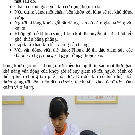
mất sau đó.
Chân có cảm giác yếu khi cử động hoặc đi lại.
Nếu đứng bằng một chân, bên khớp gối lỏng sẽ rất khó đứng
vững.
Người bị lỏng khớp gối rất dễ ngã do có cảm giác vướng víu
khi đi.
Khớp gối dễ bị trẹo sang 1 bên khi di chuyển trên địa hình gồ
ghề, thiếu bằng phẳng.
Gặp khó khăn khi lên xuống cầu thang.
Với vận động viên thể thao: Phong độ thi đấu giảm sút, các
động tác chạy, nhảy, sút gặp trở ngại hoặc đau.
Lỏng khớp gối nếu không được điều trị kịp thời, sau một thời gian
khả năng vận động của khớp gối sẽ suy giảm rõ rệt, người bệnh có
thể bị biến chứng tàn phế suốt đời. Do đó, khi có biểu hiện bất
thường, người bệnh nên đến cơ sở y tế chuyên khoa để được thăm
khám và điều trị.