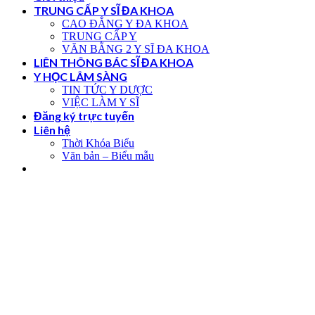
TRUNG CẤP Y SĨ ĐA KHOA
CAO ĐẲNG Y ĐA KHOA
TRUNG CẤP Y
VĂN BẰNG 2 Y SĨ ĐA KHOA
LIÊN THÔNG BÁC SĨ ĐA KHOA
Y HỌC LÂM SÀNG
TIN TỨC Y DƯỢC
VIỆC LÀM Y SĨ
Đăng ký trực tuyến
Liên hệ
Thời Khóa Biểu
Văn bản – Biểu mẫu