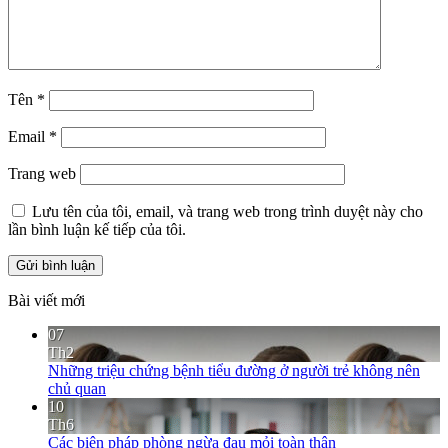
Tên
*
Email
*
Trang web
Lưu tên của tôi, email, và trang web trong trình duyệt này cho
lần bình luận kế tiếp của tôi.
Bài viết mới
07
Th2
Những triệu chứng bệnh tiểu đường ở người trẻ không nên
chủ quan
10
Th6
Các biện pháp phòng ngừa đau mỏi toàn thân