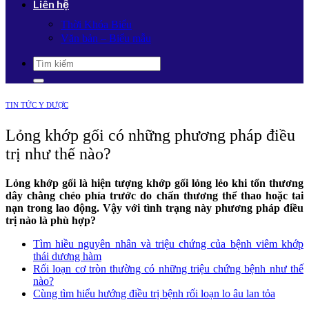
Liên hệ
Thời Khóa Biểu
Văn bản – Biểu mẫu
TIN TỨC Y DƯỢC
Lỏng khớp gối có những phương pháp điều
trị như thế nào?
Lỏng khớp gối là hiện tượng khớp gối lỏng lẻo khi tổn thương
dây chằng chéo phía trước do chấn thương thể thao hoặc tai
nạn trong lao động. Vậy với tình trạng này phương pháp điều
trị nào là phù hợp?
Tìm hiều nguyên nhân và triệu chứng của bệnh viêm khớp
thái dương hàm
Rối loạn cơ tròn thường có những triệu chứng bệnh như thế
nào?
Cùng tìm hiểu hướng điều trị bệnh rối loạn lo âu lan tỏa