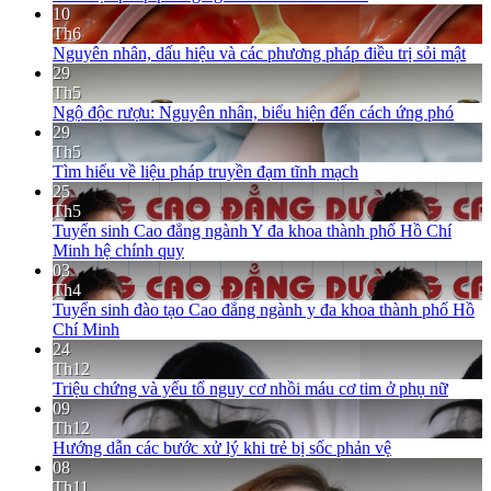
10
Th6
Nguyên nhân, dấu hiệu và các phương pháp điều trị sỏi mật
29
Th5
Ngộ độc rượu: Nguyên nhân, biểu hiện đến cách ứng phó
29
Th5
Tìm hiểu về liệu pháp truyền đạm tĩnh mạch
25
Th5
Tuyển sinh Cao đẳng ngành Y đa khoa thành phố Hồ Chí
Minh hệ chính quy
03
Th4
Tuyển sinh đào tạo Cao đẳng ngành y đa khoa thành phố Hồ
Chí Minh
24
Th12
Triệu chứng và yếu tố nguy cơ nhồi máu cơ tim ở phụ nữ
09
Th12
Hướng dẫn các bước xử lý khi trẻ bị sốc phản vệ
08
Th11