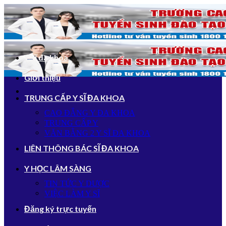
Bỏ
qua
nội
dung
Y sĩ đa khoa
Giới thiệu
TRUNG CẤP Y SĨ ĐA KHOA
CAO ĐẲNG Y ĐA KHOA
TRUNG CẤP Y
VĂN BẰNG 2 Y SĨ ĐA KHOA
LIÊN THÔNG BÁC SĨ ĐA KHOA
Y HỌC LÂM SÀNG
TIN TỨC Y DƯỢC
VIỆC LÀM Y SĨ
Đăng ký trực tuyến