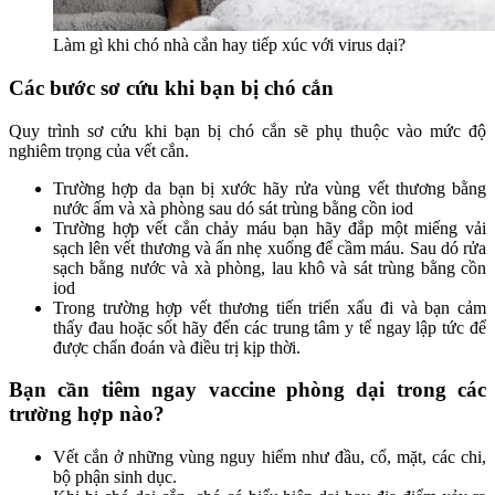
Làm gì khi chó nhà cắn hay tiếp xúc với virus dại?
Các bước sơ cứu khi bạn bị chó cắn
Quy trình sơ cứu khi bạn bị chó cắn sẽ phụ thuộc vào mức độ
nghiêm trọng của vết cắn.
Trường hợp da bạn bị xước hãy rửa vùng vết thương bằng
nước ấm và xà phòng sau dó sát trùng bằng cồn iod
Trường hợp vết cắn chảy máu bạn hãy đắp một miếng vải
sạch lên vết thương và ấn nhẹ xuống để cầm máu. Sau dó rửa
sạch bằng nước và xà phòng, lau khô và sát trùng bằng cồn
iod
Trong trường hợp vết thương tiến triển xấu đi và bạn cảm
thấy đau hoặc sốt hãy đến các trung tâm y tế ngay lập tức để
được chẩn đoán và điều trị kịp thời.
Bạn cần tiêm ngay vaccine phòng dại trong các
trường hợp nào?
Vết cắn ở những vùng nguy hiểm như đầu, cổ, mặt, các chi,
bộ phận sinh dục.