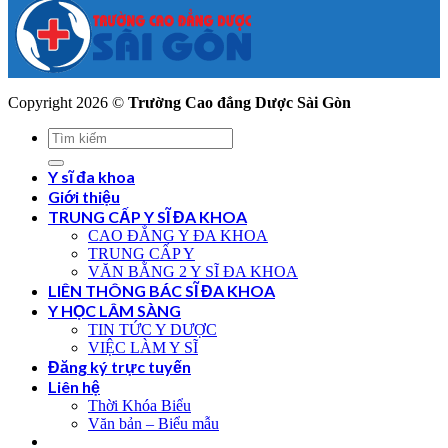
Copyright 2026 ©
Trường Cao đẳng Dược Sài Gòn
Y sĩ đa khoa
Giới thiệu
TRUNG CẤP Y SĨ ĐA KHOA
CAO ĐẲNG Y ĐA KHOA
TRUNG CẤP Y
VĂN BẰNG 2 Y SĨ ĐA KHOA
LIÊN THÔNG BÁC SĨ ĐA KHOA
Y HỌC LÂM SÀNG
TIN TỨC Y DƯỢC
VIỆC LÀM Y SĨ
Đăng ký trực tuyến
Liên hệ
Thời Khóa Biểu
Văn bản – Biểu mẫu