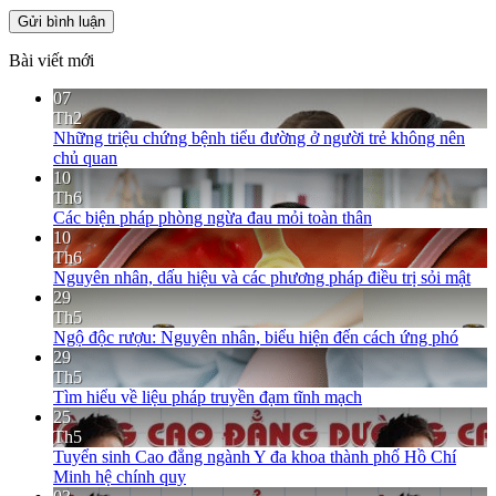
Bài viết mới
07
Th2
Những triệu chứng bệnh tiểu đường ở người trẻ không nên
chủ quan
10
Th6
Các biện pháp phòng ngừa đau mỏi toàn thân
10
Th6
Nguyên nhân, dấu hiệu và các phương pháp điều trị sỏi mật
29
Th5
Ngộ độc rượu: Nguyên nhân, biểu hiện đến cách ứng phó
29
Th5
Tìm hiểu về liệu pháp truyền đạm tĩnh mạch
25
Th5
Tuyển sinh Cao đẳng ngành Y đa khoa thành phố Hồ Chí
Minh hệ chính quy