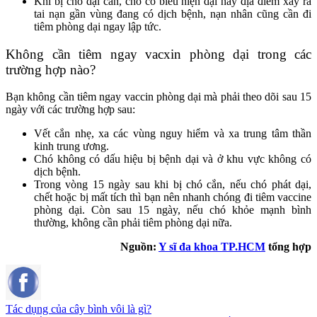
Khi bị chó dại cắn, chó có biểu hiện dại hay địa điểm xảy ra
tai nạn gần vùng đang có dịch bệnh, nạn nhân cũng cần đi
tiêm phòng dại ngay lập tức.
Không cần tiêm ngay vacxin phòng dại trong các
trường hợp nào?
Bạn không cần tiêm ngay vaccin phòng dại mà phải theo dõi sau 15
ngày với các trường hợp sau:
Vết cắn nhẹ, xa các vùng nguy hiểm và xa trung tâm thần
kinh trung ương.
Chó không có dấu hiệu bị bệnh dại và ở khu vực không có
dịch bệnh.
Trong vòng 15 ngày sau khi bị chó cắn, nếu chó phát dại,
chết hoặc bị mất tích thì bạn nên nhanh chóng đi tiêm vaccine
phòng dại. Còn sau 15 ngày, nếu chó khỏe mạnh bình
thường, không cần phải tiêm phòng dại nữa.
Nguồn:
Y sĩ đa khoa TP.HCM
tổng hợp
Tác dụng của cây bình vôi là gì?