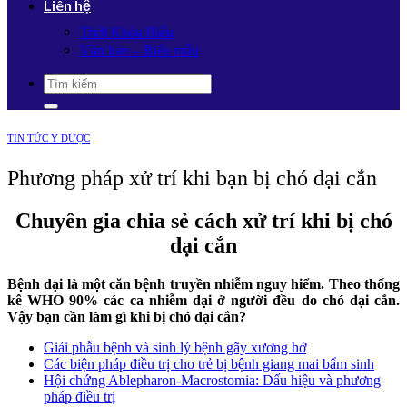
Liên hệ
Thời Khóa Biểu
Văn bản – Biểu mẫu
TIN TỨC Y DƯỢC
Phương pháp xử trí khi bạn bị chó dại cắn
Chuyên gia chia sẻ cách xử trí khi bị chó
dại cắn
Bệnh dại là một căn bệnh truyền nhiễm nguy hiểm. Theo thống
kê WHO 90% các ca nhiễm dại ở người đều do chó dại cắn.
Vậy bạn cần làm gì khi bị chó dại cắn?
Giải phẫu bệnh và sinh lý bệnh gãy xương hở
Các biện pháp điều trị cho trẻ bị bệnh giang mai bẩm sinh
Hội chứng Ablepharon-Macrostomia: Dấu hiệu và phương
pháp điều trị