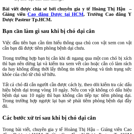
Bài viết được chia sẻ bởi chuyên gia y tế Hoàng Thị Hậu –
Giảng viên
Cao đẳng Dược tại HCM
, Trường Cao đẳng Y
Dược Pasteur Tp.HCM.
Bạn cần làm gì sau khi bị chó dại cắn
Việc đầu tiên bạn cần tìm hiểu thông qua chủ con vật xem con vật
cắn bạn đã được tiêm phòng bệnh dại chưa.
Trong trường hợp bạn bị cắn khi đi ngang qua một con chó bị xích
thì bạn nên dừng lại và kiểm tra xem vết cào hoặc cắn có làm rách
da hay không đồng thời lấy thông tin tiêm phòng và tình trạng sức
khỏe của chó từ chủ sở hữu.
Tất cả chó đã cắn người cần được cách ly, theo dõi kiểm tra các dấu
hiệu bệnh dại trong vòng 10 ngày. Nếu con vật không có dấu hiệu
bệnh dại sau 10 ngày thì bạn không cần tiếp tục tiêm phòng dại.
Trong trường hợp ngược lại bạn sẽ phải tiêm phòng bệnh dại đầy
đủ.
Các bước xử trí sau khi bị chó dại cắn
Trong bài viết, chuyên gia y tế Hoàng Thị Hậu – Giảng viên Cao