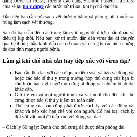
đẳng Dược tại HCM, Trường Cao đẳng Y Dược Pasteur Tp.HCM
chia sẻ tại
tin y dược
các bước xử trí sau khi bị chó dại cắn:
Đầu tiên bạn cần rửa sạch vết thương bằng xà phòng, bôi thuốc sát
trùng làm sạch vết thương.
Sau đó bạn cần đến các trung tâm y tế ngay để được chẩn đoán và
điều trị kịp thời. Nếu bạn xử trí muộn dẫn đến virus dại di chuyển
qua hệ thống thần kinh đến các cơ quan và não gây các biến chứng
đe dọa tính mạng người bệnh.
Làm gì khi chó nhà cắn hay tiếp xúc với virus dại?
Bạn cần liên lạc với các cơ quan kiểm soát và bảo vệ động vật
hoặc các bác sĩ thú y trong trường hợp thú cưng của bạn bị
cắn hoặc bạn nghi ngờ thú cưng bị động vật nhiễm bệnh dại
khác cắn.
Giữ trẻ em và mọi người tránh xa vật nuôi cho đến khi thú
cưng được bác sĩ thú y kiểm tra toàn diện.
Thú cưng của bạn cũng phải được cách ly với các động vật
khác và tiếp xúc hạn chế với con người. Có hai loại cách ly
đối với vật nuôi đã tiếp xúc với động vật dại:
– Cách ly 60 ngày: Dành cho thú cưng đã được tiêm phòng dại