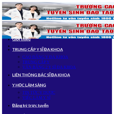
Bỏ
qua
nội
dung
Y sĩ đa khoa
Giới thiệu
TRUNG CẤP Y SĨ ĐA KHOA
CAO ĐẲNG Y ĐA KHOA
TRUNG CẤP Y
VĂN BẰNG 2 Y SĨ ĐA KHOA
LIÊN THÔNG BÁC SĨ ĐA KHOA
Y HỌC LÂM SÀNG
TIN TỨC Y DƯỢC
VIỆC LÀM Y SĨ
Đăng ký trực tuyến