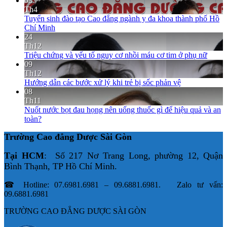
03
Th4
Tuyển sinh đào tạo Cao đẳng ngành y đa khoa thành phố Hồ
Chí Minh
24
Th12
Triệu chứng và yếu tố nguy cơ nhồi máu cơ tim ở phụ nữ
09
Th12
Hướng dẫn các bước xử lý khi trẻ bị sốc phản vệ
08
Th11
Nuốt nước bọt đau họng nên uống thuốc gì để hiệu quả và an
toàn?
Trường Cao đẳng Dược Sài Gòn
Tại HCM
: Số 217 Nơ Trang Long, phường 12, Quận
Bình Thạnh, TP Hồ Chí Minh.
☎ Hotline: 07.6981.6981 – 09.6881.6981. Zalo tư vấn:
09.6881.6981
TRƯỜNG CAO ĐẲNG DƯỢC SÀI GÒN